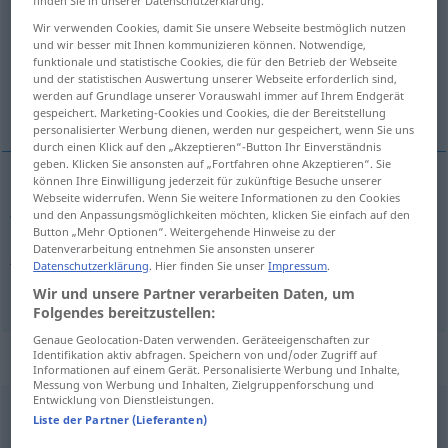
finden Sie in unserer Datenschutzerklärung.
Wir verwenden Cookies, damit Sie unsere Webseite bestmöglich nutzen
Übersicht aller Übersetzungen
und wir besser mit Ihnen kommunizieren können. Notwendige,
(Für mehr Details die Übersetzung anklicken/antippen)
funktionale und statistische Cookies, die für den Betrieb der Webseite
und der statistischen Auswertung unserer Webseite erforderlich sind,
werden auf Grundlage unserer Vorauswahl immer auf Ihrem Endgerät
jajo, jajko, jajeczko
gespeichert. Marketing-Cookies und Cookies, die der Bereitstellung
personalisierter Werbung dienen, werden nur gespeichert, wenn Sie uns
durch einen Klick auf den „Akzeptieren“-Button Ihr Einverständnis
geben. Klicken Sie ansonsten auf „Fortfahren ohne Akzeptieren“. Sie
können Ihre Einwilligung jederzeit für zukünftige Besuche unserer
Webseite widerrufen. Wenn Sie weitere Informationen zu den Cookies
jajo
,
jajko
Ei
und den Anpassungsmöglichkeiten möchten, klicken Sie einfach auf den
Button „Mehr Optionen“. Weitergehende Hinweise zu der
Datenverarbeitung entnehmen Sie ansonsten unserer
jajeczko
Ei
klein
Datenschutzerklärung
. Hier finden Sie unser
Impressum
.
Wir und unsere Partner verarbeiten Daten, um
Folgendes bereitzustellen:
Genaue Geolocation-Daten verwenden. Geräteeigenschaften zur
Beispielsätze für "Ei"
Identifikation aktiv abfragen. Speichern von und/oder Zugriff auf
Informationen auf einem Gerät. Personalisierte Werbung und Inhalte,
Messung von Werbung und Inhalten, Zielgruppenforschung und
Entwicklung von Dienstleistungen.
od
Liste der Partner (Lieferanten)
weiches
weich
gekochtes Ei
jajko
na
miękko