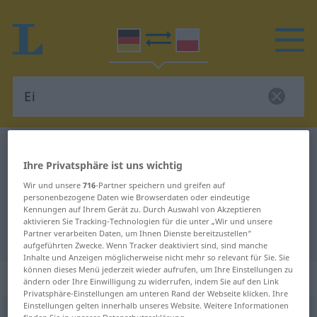
Deutsch-Polnisch Wörterbuch
Ei
Ihre Privatsphäre ist uns wichtig
Deutsch-Polnisch Übersetzung für
Wir und unsere
716
-Partner speichern und greifen auf
"Ei"
personenbezogene Daten wie Browserdaten oder eindeutige
Kennungen auf Ihrem Gerät zu. Durch Auswahl von Akzeptieren
aktivieren Sie Tracking-Technologien für die unter „Wir und unsere
"Ei" Polnisch Übersetzung
Partner verarbeiten Daten, um Ihnen Dienste bereitzustellen“
aufgeführten Zwecke. Wenn Tracker deaktiviert sind, sind manche
Inhalte und Anzeigen möglicherweise nicht mehr so relevant für Sie. Sie
können dieses Menü jederzeit wieder aufrufen, um Ihre Einstellungen zu
„Ei“
: Neutrum, sächlich
ändern oder Ihre Einwilligung zu widerrufen, indem Sie auf den Link
Privatsphäre-Einstellungen am unteren Rand der Webseite klicken. Ihre
Einstellungen gelten innerhalb unseres Website. Weitere Informationen
Ei
n
<
-[e]s
;
-er
>