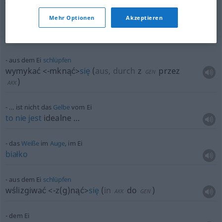
Mehr Optionen
Akzeptieren
aus dem Ei
schlüpfen
wylęgać
<-gnąć>
się,
<wy>
ląc
się
(z jajka)
aus dem Ei
schlüpfen
wymykać
<-mknąć>
się
(
aus, durch
z
przez
GEN
)
AKK
… ist nicht das
Gelbe
vom Ei
to
nie
jest
idealne …
das
Weiße
im
Auge
, im Ei
białko
aus dem Ei
schlüpfen
wślizgiwać
<-z(g)nąć>
się
(
in
do
)
AKK
GEN
dem Ei