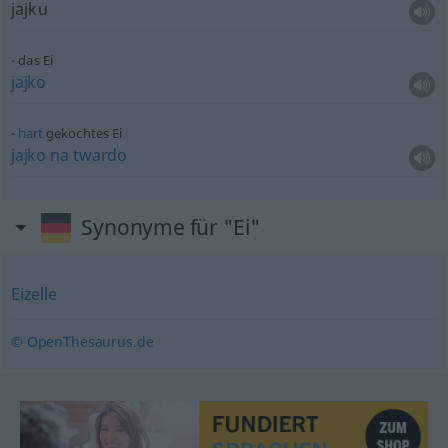
jajku
das Ei
jajko
hart
gekochtes Ei
jajko
na
twardo
Synonyme für "Ei"
Eizelle
© OpenThesaurus.de