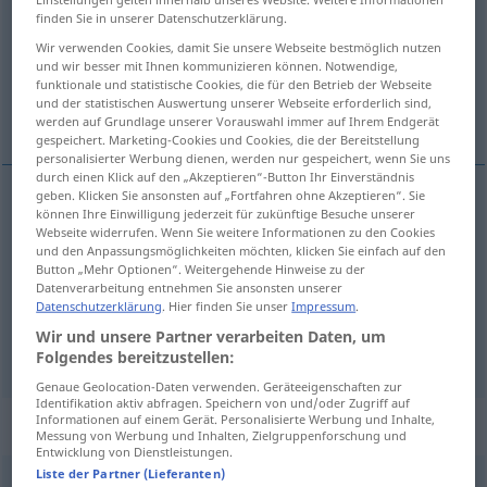
finden Sie in unserer Datenschutzerklärung.
Übersicht aller Übersetzungen
Wir verwenden Cookies, damit Sie unsere Webseite bestmöglich nutzen
(Für mehr Details die Übersetzung anklicken/antippen)
und wir besser mit Ihnen kommunizieren können. Notwendige,
funktionale und statistische Cookies, die für den Betrieb der Webseite
und der statistischen Auswertung unserer Webseite erforderlich sind,
usługiwać komuś, obsługiwać
werden auf Grundlage unserer Vorauswahl immer auf Ihrem Endgerät
gespeichert. Marketing-Cookies und Cookies, die der Bereitstellung
personalisierter Werbung dienen, werden nur gespeichert, wenn Sie uns
durch einen Klick auf den „Akzeptieren“-Button Ihr Einverständnis
geben. Klicken Sie ansonsten auf „Fortfahren ohne Akzeptieren“. Sie
können Ihre Einwilligung jederzeit für zukünftige Besuche unserer
usługiwać
komuś
bedienen
Webseite widerrufen. Wenn Sie weitere Informationen zu den Cookies
und den Anpassungsmöglichkeiten möchten, klicken Sie einfach auf den
Button „Mehr Optionen“. Weitergehende Hinweise zu der
obsługiwać
<-służyć>
bedienen
Kunden,
Datenverarbeitung entnehmen Sie ansonsten unserer
Datenschutzerklärung
. Hier finden Sie unser
Impressum
.
Maschine
Wir und unsere Partner verarbeiten Daten, um
Folgendes bereitzustellen:
Genaue Geolocation-Daten verwenden. Geräteeigenschaften zur
Identifikation aktiv abfragen. Speichern von und/oder Zugriff auf
Informationen auf einem Gerät. Personalisierte Werbung und Inhalte,
„bedienen“
: reflexives Verb
Messung von Werbung und Inhalten, Zielgruppenforschung und
Entwicklung von Dienstleistungen.
Liste der Partner (Lieferanten)
bedienen
v/r
<
bedienen
>