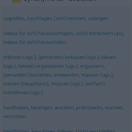
zugreifen
,
zuschlagen
,
(sich) nehmen
,
zulangen
(etwas für sich) herausschlagen
,
(sich) bereichern (an)
,
(etwas für sich) herausholen
stibitzen (ugs.)
,
(jemanden) beklauen (ugs.)
,
klauen
(ugs.)
,
(etwas) organisieren (ugs.)
,
ergaunern
,
(jemanden) bestehlen
,
entwenden
,
mausen (ugs.)
,
stehlen (Hauptform)
,
mopsen (ugs.)
,
(einfach)
mitnehmen (ugs.)
handhaben
,
betätigen
,
ausüben
,
praktizieren
,
machen
,
verrichten
beipflichten
,
bestätigen
,
billigen
,
(sich) anschließen
,