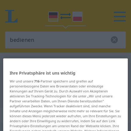
Deutsch-Polnisch Wörterbuch
bedienen
Deutsch-Polnisch Übersetzung für
Ihre Privatsphäre ist uns wichtig
"bedienen"
Wir und unsere
716
-Partner speichern und greifen auf
personenbezogene Daten wie Browserdaten oder eindeutige
Kennungen auf Ihrem Gerät zu. Durch Auswahl von Akzeptieren
aktivieren Sie Tracking-Technologien für die unter „Wir und unsere
"bedienen" Polnisch Übersetzung
Partner verarbeiten Daten, um Ihnen Dienste bereitzustellen“
aufgeführten Zwecke. Wenn Tracker deaktiviert sind, sind manche
Inhalte und Anzeigen möglicherweise nicht mehr so relevant für Sie. Sie
„bedienen“
: transitives Verb
können dieses Menü jederzeit wieder aufrufen, um Ihre Einstellungen zu
ändern oder Ihre Einwilligung zu widerrufen, indem Sie auf den Link
Privatsphäre-Einstellungen am unteren Rand der Webseite klicken. Ihre
bedienen
v/t
<
bedienen
>
Einstellungen gelten innerhalb unseres Website. Weitere Informationen