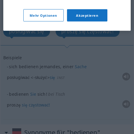
Übersicht aller Übersetzungen
Mehr Optionen
Akzeptieren
(Für mehr Details die Übersetzung anklicken/antippen)
posługiwać się
proszę się częstować!
Beispiele
sich bedienen jemandes, einer
Sache
posługiwać
<-służyć>
się
INST
bedienen
Sie
sich!
bei Tisch
proszę
się
częstować!
Synonyme für "bedienen"