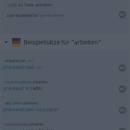
sich zu Tode arbeiten
zapracow(yw)ać
się
na
śmierć
Beispielsätze für "arbeiten"
arbeiten an
DAT
pracować
nad
INST
beim
Rundfunk
arbeiten
pracować
w
radiu
als
Lehrer
arbeiten
pracować
jako
nauczyciel
selbstständig
arbeiten