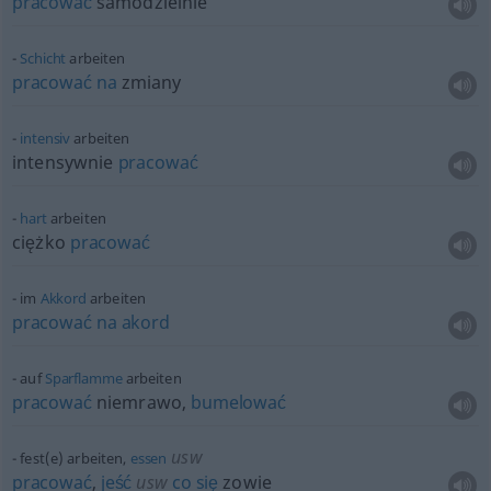
pracować
samodzielnie
Schicht
arbeiten
pracować
na
zmiany
intensiv
arbeiten
intensywnie
pracować
hart
arbeiten
ciężko
pracować
im
Akkord
arbeiten
pracować
na
akord
auf
Sparflamme
arbeiten
pracować
niemrawo,
bumelować
usw
fest(e) arbeiten,
essen
pracować
,
jeść
usw
co
się
zowie