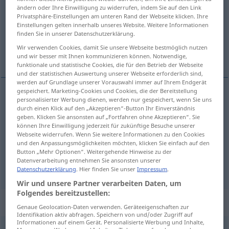
ändern oder Ihre Einwilligung zu widerrufen, indem Sie auf den Link
Privatsphäre-Einstellungen am unteren Rand der Webseite klicken. Ihre
Übersicht aller Übersetzungen
Einstellungen gelten innerhalb unseres Website. Weitere Informationen
(Für mehr Details die Übersetzung anklicken/antippen)
finden Sie in unserer Datenschutzerklärung.
Wir verwenden Cookies, damit Sie unsere Webseite bestmöglich nutzen
pracować, być w ruchu, funkcjonować
und wir besser mit Ihnen kommunizieren können. Notwendige,
funktionale und statistische Cookies, die für den Betrieb der Webseite
und der statistischen Auswertung unserer Webseite erforderlich sind,
werden auf Grundlage unserer Vorauswahl immer auf Ihrem Endgerät
gespeichert. Marketing-Cookies und Cookies, die der Bereitstellung
personalisierter Werbung dienen, werden nur gespeichert, wenn Sie uns
pracować
(
bei
u
na
)
,
(
als
jako
)
,
(
an
GEN
LOK
DAT
durch einen Klick auf den „Akzeptieren“-Button Ihr Einverständnis
geben. Klicken Sie ansonsten auf „Fortfahren ohne Akzeptieren“. Sie
nad
)
,
(
für
na, za
)
,
(
für
/ jemanden, etwas
INST
AKK
können Ihre Einwilligung jederzeit für zukünftige Besuche unserer
Webseite widerrufen. Wenn Sie weitere Informationen zu den Cookies
dla
)
arbeiten
GEN
und den Anpassungsmöglichkeiten möchten, klicken Sie einfach auf den
Button „Mehr Optionen“. Weitergehende Hinweise zu der
Datenverarbeitung entnehmen Sie ansonsten unserer
a.
być
w
ruchu,
funkcjonować
arbeiten
TECH
Datenschutzerklärung
. Hier finden Sie unser
Impressum
.
Wir und unsere Partner verarbeiten Daten, um
Folgendes bereitzustellen:
„arbeiten“
: reflexives Verb
Genaue Geolocation-Daten verwenden. Geräteeigenschaften zur
Identifikation aktiv abfragen. Speichern von und/oder Zugriff auf
Informationen auf einem Gerät. Personalisierte Werbung und Inhalte,