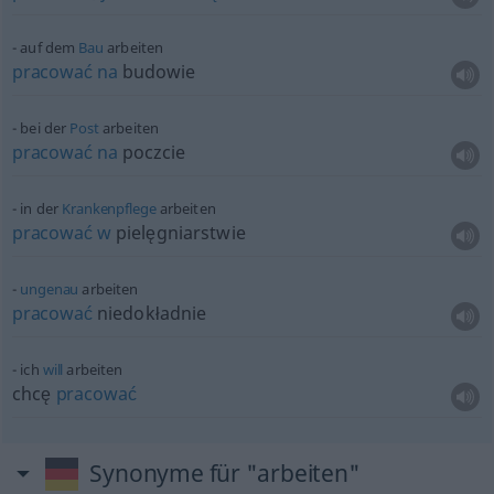
auf dem
Bau
arbeiten
pracować
na
budowie
bei der
Post
arbeiten
pracować
na
poczcie
in der
Krankenpflege
arbeiten
pracować
w
pielęgniarstwie
ungenau
arbeiten
pracować
niedokładnie
ich
will
arbeiten
chcę
pracować
Synonyme für "arbeiten"