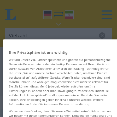
Ihre Privatsphäre ist uns wichtig
Deutsch-Persisch Wörterbuch
Vielzahl
Wir und unsere
716
-Partner speichern und greifen auf personenbezogene
Deutsch-Persisch Übersetzung für
Daten wie Browserdaten oder eindeutige Kennungen auf Ihrem Gerät zu.
Durch Auswahl von Akzeptieren aktivieren Sie Tracking-Technologien für
"Vielzahl"
die unter „Wir und unsere Partner verarbeiten Daten, um Ihnen Dienste
bereitzustellen“ aufgeführten Zwecke. Wenn Tracker deaktiviert sind, sind
manche Inhalte und Anzeigen möglicherweise nicht mehr so relevant für
"Vielzahl" Persisch Übersetzung
Sie. Sie können dieses Menü jederzeit wieder aufrufen, um Ihre
Einstellungen zu ändern oder Ihre Einwilligung zu widerrufen, indem Sie
auf den Link Privatsphäre-Einstellungen am unteren Rand der Webseite
klicken. Ihre Einstellungen gelten innerhalb unseres Website. Weitere
„Vielzahl“
: Femininum
Informationen finden Sie in unserer Datenschutzerklärung.
Wir verwenden Cookies, damit Sie unsere Webseite bestmöglich nutzen und
Vielzahl
wir besser mit Ihnen kommunizieren können. Notwendige, funktionale und
f