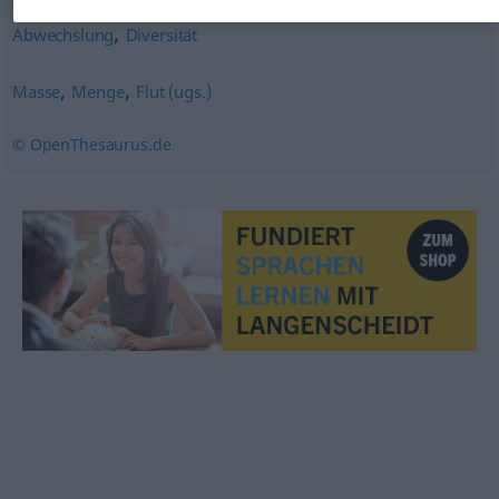
,
Abwechslung
Diversität
,
,
Masse
Menge
Flut (ugs.)
© OpenThesaurus.de