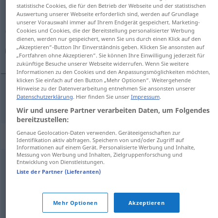
statistische Cookies, die für den Betrieb der Webseite und der statistischen
Auswertung unserer Webseite erforderlich sind, werden auf Grundlage
Übersicht aller Übersetzungen
unserer Vorauswahl immer auf Ihrem Endgerät gespeichert. Marketing-
(Für mehr Details die Übersetzung anklicken/antippen)
Cookies und Cookies, die der Bereitstellung personalisierter Werbung
dienen, werden nur gespeichert, wenn Sie uns durch einen Klick auf den
„Akzeptieren“-Button Ihr Einverständnis geben. Klicken Sie ansonsten auf
تعداد زیاد
„Fortfahren ohne Akzeptieren“. Sie können Ihre Einwilligung jederzeit für
zukünftige Besuche unserer Webseite widerrufen. Wenn Sie weitere
Informationen zu den Cookies und den Anpassungsmöglichkeiten möchten,
klicken Sie einfach auf den Button „Mehr Optionen“. Weitergehende
Hinweise zu der Datenverarbeitung entnehmen Sie ansonsten unserer
Datenschutzerklärung
. Hier finden Sie unser
Impressum
.
تعداد
[te'dād-e ziyād]
Vielzahl
زیاد
Wir und unsere Partner verarbeiten Daten, um Folgendes
bereitzustellen:
Genaue Geolocation-Daten verwenden. Geräteeigenschaften zur
Synonyme für "Vielzahl"
Identifikation aktiv abfragen. Speichern von und/oder Zugriff auf
Informationen auf einem Gerät. Personalisierte Werbung und Inhalte,
Messung von Werbung und Inhalten, Zielgruppenforschung und
Entwicklung von Dienstleistungen.
,
,
mehrere
einige
reichlich (ugs.)
Liste der Partner (Lieferanten)
,
,
,
,
,
,
Reihe
Flut (ugs.)
Serie
Armee (ugs.)
Masse
Schwung
Mehr Optionen
Akzeptieren
,
,
,
Haufen
Latte (ugs.)
Anzahl
Menge