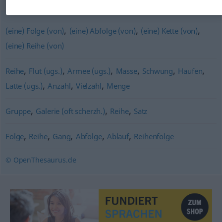
,
,
,
(eine) Folge (von)
(eine) Abfolge (von)
(eine) Kette (von)
(eine) Reihe (von)
,
,
,
,
,
,
Reihe
Flut (ugs.)
Armee (ugs.)
Masse
Schwung
Haufen
,
,
,
Latte (ugs.)
Anzahl
Vielzahl
Menge
,
,
,
Gruppe
Galerie (oft scherzh.)
Reihe
Satz
,
,
,
,
,
Folge
Reihe
Gang
Abfolge
Ablauf
Reihenfolge
© OpenThesaurus.de