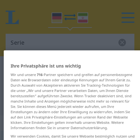
Ihre Privatsphäre ist uns wichtig
Deutsch-Persisch Wörterbuch
Serie
Deutsch-Persisch Übersetzung für
Wir und unsere
716
-Partner speichern und greifen auf personenbezogene
Daten wie Browserdaten oder eindeutige Kennungen auf Ihrem Gerät zu.
"Serie"
Durch Auswahl von Akzeptieren aktivieren Sie Tracking-Technologien für
die unter „Wir und unsere Partner verarbeiten Daten, um Ihnen Dienste
bereitzustellen“ aufgeführten Zwecke. Wenn Tracker deaktiviert sind, sind
manche Inhalte und Anzeigen möglicherweise nicht mehr so relevant für
"Serie" Persisch Übersetzung
Sie. Sie können dieses Menü jederzeit wieder aufrufen, um Ihre
Einstellungen zu ändern oder Ihre Einwilligung zu widerrufen, indem Sie
auf den Link Privatsphäre-Einstellungen am unteren Rand der Webseite
„Serie“
: Femininum
klicken. Ihre Einstellungen gelten innerhalb unseres Website. Weitere
Informationen finden Sie in unserer Datenschutzerklärung.
Wir verwenden Cookies, damit Sie unsere Webseite bestmöglich nutzen und
Serie
f