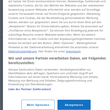
wir besser mit Ihnen kommunizieren können. Notwendige, funktionale und
statistische Cookies, die für den Betrieb der Webseite und der statistischen
Übersicht aller Übersetzungen
Auswertung unserer Webseite erforderlich sind, werden auf Grundlage
unserer Vorauswahl immer auf Ihrem Endgerät gespeichert. Marketing-
(Für mehr Details die Übersetzung anklicken/antippen)
Cookies und Cookies, die der Bereitstellung personalisierter Werbung
dienen, werden nur gespeichert, wenn Sie uns durch einen Klick auf den
سریال
سلسله, رشته, سری
„Akzeptieren“-Button Ihr Einverständnis geben. Klicken Sie ansonsten auf
„Fortfahren ohne Akzeptieren“. Sie können Ihre Einwilligung jederzeit für
zukünftige Besuche unserer Webseite widerrufen. Wenn Sie weitere
Informationen zu den Cookies und den Anpassungsmöglichkeiten möchten,
klicken Sie einfach auf den Button „Mehr Optionen“. Weitergehende
Hinweise zu der Datenverarbeitung entnehmen Sie ansonsten unserer
[selsele]
Serie
سلسله
Datenschutzerklärung
. Hier finden Sie unser
Impressum
.
Wir und unsere Partner verarbeiten Daten, um Folgendes
[rešte]
Serie
رشته
bereitzustellen:
Genaue Geolocation-Daten verwenden. Geräteeigenschaften zur
[seri]
Serie
سری
Identifikation aktiv abfragen. Speichern von und/oder Zugriff auf
Informationen auf einem Gerät. Personalisierte Werbung und Inhalte,
Messung von Werbung und Inhalten, Zielgruppenforschung und
Entwicklung von Dienstleistungen.
Liste der Partner (Lieferanten)
[serijāl]
Serie
سریال
TV
Mehr Optionen
Akzeptieren
Synonyme für "Serie"