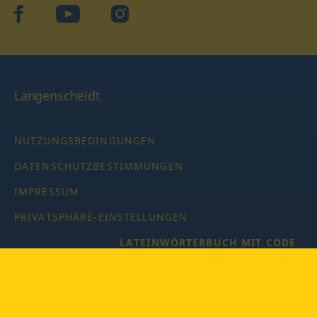
facebook
YouTube
Instagram
Langenscheidt
NUTZUNGSBEDINGUNGEN
DATENSCHUTZBESTIMMUNGEN
IMPRESSUM
PRIVATSPHÄRE-EINSTELLUNGEN
LATEINWÖRTERBUCH MIT CODE
Copyright © 2026 PONS Langenscheidt GmbH, Alle Rechte
vorbehalten.