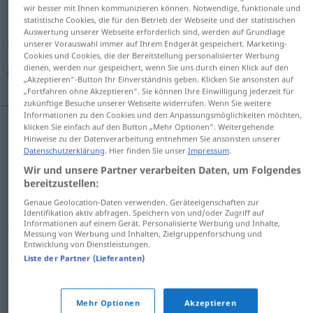
wir besser mit Ihnen kommunizieren können. Notwendige, funktionale und
statistische Cookies, die für den Betrieb der Webseite und der statistischen
Übersicht aller Übersetzungen
Auswertung unserer Webseite erforderlich sind, werden auf Grundlage
(Für mehr Details die Übersetzung anklicken/antippen)
unserer Vorauswahl immer auf Ihrem Endgerät gespeichert. Marketing-
Cookies und Cookies, die der Bereitstellung personalisierter Werbung
dienen, werden nur gespeichert, wenn Sie uns durch einen Klick auf den
تعداد
ردیف, رشته, صف
„Akzeptieren“-Button Ihr Einverständnis geben. Klicken Sie ansonsten auf
„Fortfahren ohne Akzeptieren“. Sie können Ihre Einwilligung jederzeit für
zukünftige Besuche unserer Webseite widerrufen. Wenn Sie weitere
Informationen zu den Cookies und den Anpassungsmöglichkeiten möchten,
klicken Sie einfach auf den Button „Mehr Optionen“. Weitergehende
Hinweise zu der Datenverarbeitung entnehmen Sie ansonsten unserer
ردیف
[radif]
Reihe
Datenschutzerklärung
. Hier finden Sie unser
Impressum
.
Wir und unsere Partner verarbeiten Daten, um Folgendes
[saff]
Reihe
صف
bereitzustellen:
Genaue Geolocation-Daten verwenden. Geräteeigenschaften zur
[rešte]
Reihe
رشته
Identifikation aktiv abfragen. Speichern von und/oder Zugriff auf
Informationen auf einem Gerät. Personalisierte Werbung und Inhalte,
Messung von Werbung und Inhalten, Zielgruppenforschung und
Entwicklung von Dienstleistungen.
تعداد
[te'dād]
Reihe
Anzahl
Liste der Partner (Lieferanten)
Mehr Optionen
Akzeptieren