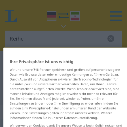
Deutsch-Persisch Wörterbuch
Reihe
Ihre Privatsphäre ist uns wichtig
Deutsch-Persisch Übersetzung für
Wir und unsere
716
-Partner speichern und greifen auf personenbezogene
Daten wie Browserdaten oder eindeutige Kennungen auf Ihrem Gerät zu.
"Reihe"
Durch Auswahl von Akzeptieren aktivieren Sie Tracking-Technologien für
die unter „Wir und unsere Partner verarbeiten Daten, um Ihnen Dienste
bereitzustellen“ aufgeführten Zwecke. Wenn Tracker deaktiviert sind, sind
"Reihe" Persisch Übersetzung
manche Inhalte und Anzeigen möglicherweise nicht mehr so relevant für
Sie. Sie können dieses Menü jederzeit wieder aufrufen, um Ihre
Einstellungen zu ändern oder Ihre Einwilligung zu widerrufen, indem Sie
auf den Link Privatsphäre-Einstellungen am unteren Rand der Webseite
„Reihe“
: Femininum
klicken. Ihre Einstellungen gelten innerhalb unseres Website. Weitere
Informationen finden Sie in unserer Datenschutzerklärung.
Wir verwenden Cookies, damit Sie unsere Webseite bestmöglich nutzen und
Reihe
f