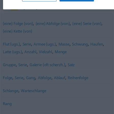
Synonyme für "Reihe"
,
,
,
(eine) Folge (von)
(eine) Abfolge (von)
(eine) Serie (von)
(eine) Kette (von)
,
,
,
,
,
,
Flut (ugs.)
Serie
Armee (ugs.)
Masse
Schwung
Haufen
,
,
,
Latte (ugs.)
Anzahl
Vielzahl
Menge
,
,
,
Gruppe
Serie
Galerie (oft scherzh.)
Satz
,
,
,
,
,
Folge
Serie
Gang
Abfolge
Ablauf
Reihenfolge
,
Schlange
Warteschlange
Rang