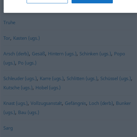
,
,
,
,
,
Angelegenheit
Punkt
Anliegen
Frage
Sache
Aufgabe
Truhe
,
Tor
Kasten (ugs.)
,
,
,
,
Arsch (derb)
Gesäß
Hintern (ugs.)
Schinken (ugs.)
Popo
,
(ugs.)
Po (ugs.)
,
,
,
,
Schleuder (ugs.)
Karre (ugs.)
Schlitten (ugs.)
Schüssel (ugs.)
,
Kutsche (ugs.)
Hobel (ugs.)
,
,
,
,
Knast (ugs.)
Vollzugsanstalt
Gefängnis
Loch (derb)
Bunker
,
(ugs.)
Bau (ugs.)
Sarg