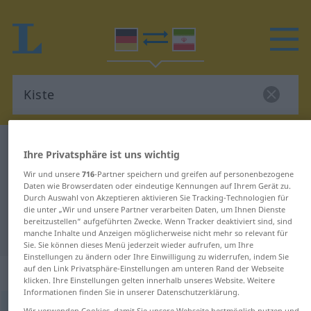
Deutsch-Persisch Wörterbuch
Kiste
Ihre Privatsphäre ist uns wichtig
Deutsch-Persisch Übersetzung für
Wir und unsere
716
-Partner speichern und greifen auf personenbezogene
Daten wie Browserdaten oder eindeutige Kennungen auf Ihrem Gerät zu.
"Kiste"
Durch Auswahl von Akzeptieren aktivieren Sie Tracking-Technologien für
die unter „Wir und unsere Partner verarbeiten Daten, um Ihnen Dienste
bereitzustellen“ aufgeführten Zwecke. Wenn Tracker deaktiviert sind, sind
"Kiste" Persisch Übersetzung
manche Inhalte und Anzeigen möglicherweise nicht mehr so relevant für
Sie. Sie können dieses Menü jederzeit wieder aufrufen, um Ihre
Einstellungen zu ändern oder Ihre Einwilligung zu widerrufen, indem Sie
auf den Link Privatsphäre-Einstellungen am unteren Rand der Webseite
„Kiste“
: Femininum
klicken. Ihre Einstellungen gelten innerhalb unseres Website. Weitere
Informationen finden Sie in unserer Datenschutzerklärung.
Kiste
f
Wir verwenden Cookies, damit Sie unsere Webseite bestmöglich nutzen und