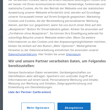
wir besser mit Ihnen kommunizieren können. Notwendige, funktionale und
statistische Cookies, die für den Betrieb der Webseite und der statistischen
Übersicht aller Übersetzungen
Auswertung unserer Webseite erforderlich sind, werden auf Grundlage
(Für mehr Details die Übersetzung anklicken/antippen)
unserer Vorauswahl immer auf Ihrem Endgerät gespeichert. Marketing-
Cookies und Cookies, die der Bereitstellung personalisierter Werbung
dienen, werden nur gespeichert, wenn Sie uns durch einen Klick auf den
صندوق, جعبه, ابوقراضه
„Akzeptieren“-Button Ihr Einverständnis geben. Klicken Sie ansonsten auf
„Fortfahren ohne Akzeptieren“. Sie können Ihre Einwilligung jederzeit für
zukünftige Besuche unserer Webseite widerrufen. Wenn Sie weitere
Informationen zu den Cookies und den Anpassungsmöglichkeiten möchten,
klicken Sie einfach auf den Button „Mehr Optionen“. Weitergehende
Hinweise zu der Datenverarbeitung entnehmen Sie ansonsten unserer
[sanduġ]
Kiste
صندوق
Datenschutzerklärung
. Hier finden Sie unser
Impressum
.
Wir und unsere Partner verarbeiten Daten, um Folgendes
[ğa'be]
Kiste
جعبه
bereitzustellen:
Genaue Geolocation-Daten verwenden. Geräteeigenschaften zur
[abuġorāze]
Kiste
ابوقراضه
UMG
Identifikation aktiv abfragen. Speichern von und/oder Zugriff auf
Informationen auf einem Gerät. Personalisierte Werbung und Inhalte,
Messung von Werbung und Inhalten, Zielgruppenforschung und
Entwicklung von Dienstleistungen.
Synonyme für "Kiste"
Liste der Partner (Lieferanten)
,
,
,
,
,
Fall
Thema (Hauptform)
Umstand
Ding (ugs.)
Problem
Mehr Optionen
Akzeptieren