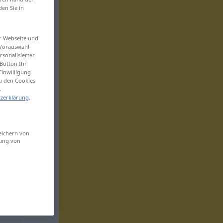
den Sie in
er Webseite und
 Vorauswahl
sonalisierter
Button Ihr
Einwilligung
zu den Cookies
.
zerklärung
.
eichern von
sung von