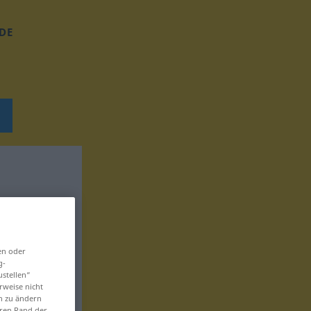
DE
en oder
g-
ustellen“
rweise nicht
en zu ändern
eren Rand der