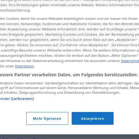
cken. Ihre Einstellungen gelten innerhalb unseres Website. Weitere Informationen fin
enschutzerklärung.
en Cookies, damit Sie unsere Webseite bestmöglich nutzen und wir besser mit Ihnen
en können. Notwendige, funktionale und statistische Cookies, die für den Betrieb d
tippen)
ischen Auswertung unserer Webseite erforderlich sind, werden auf Grundlage unserer
hrem Endgerät gespeichert. Marketing-Cookies und Cookies, die der Bereitstellung per
nen, werden nur gespeichert, wenn Sie uns durch einen Klick auf den „Akzeptieren“-
nis geben. Klicken Sie ansonsten auf „Fortfahren ohne Akzeptieren“. Sie können Ihre 
ür zukünftige Besuche unserer Webseite widerrufen. Wenn Sie weitere Informationen 
assungsmöglichkeiten möchten, klicken Sie einfach auf den Button „Mehr Optionen“
de Hinweise zu der Datenverarbeitung entnehmen Sie ansonsten unserer
Datenschut
 Sie unser
Impressum
.
Rechner
in-hesāb]
unsere Partner verarbeiten Daten, um Folgendes bereitzustellen:
ocation-Daten verwenden. Geräteeigenschaften zur Identifikation aktiv abfragen. Sp
ر
Rechner
[rājāne]
Computer
griff auf Informationen auf einem Gerät. Personalisierte Werbung und Inhalte, Mes
 Inhalten, Zielgruppenforschung und Entwicklung von Dienstleistungen.
mpijuter]
artner (Lieferanten)
Mehr Optionen
Akzeptieren