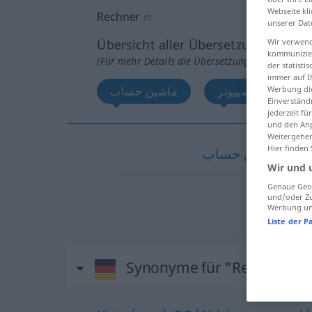
Webseite kli
Rechner
m
unserer Dat
Übersicht aller Übersetzungen
Wir verwend
kommunizier
(Für mehr Details die Übersetzung anklicken/an
der statist
immer auf I
رایانه, کامپیوتر
ماشین حساب
Werbung die
Einverständ
jederzeit f
und den Anp
Weitergehen
Hier finden
ماشین
حساب
[māš
Wir und 
Genaue Geol
ایانه
und/oder Zu
Werbung und
کامپیوتر
[kā
Liste der P
Synonyme für "Rechner"