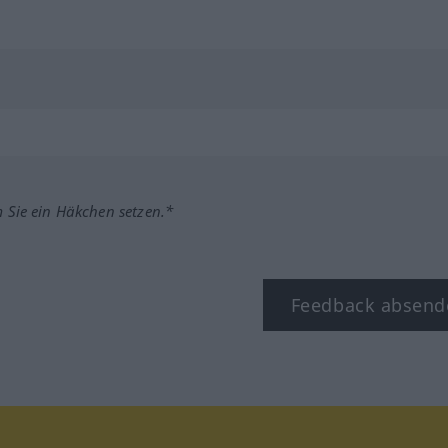
m Sie ein Häkchen setzen.*
Feedback absend