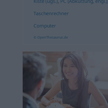
Kiste (ugs.)
,
PC (Abkürzung, engl.)
Taschenrechner
Computer
© OpenThesaurus.de