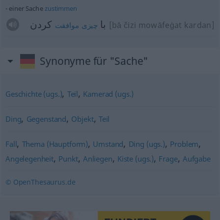
einer Sache
zustimmen
با
كردن
[bā čizi mowāfeġat kardan]
چیزی
موافقت
Synonyme für "Sache"
,
,
Geschichte (ugs.)
Teil
Kamerad (ugs.)
,
,
,
Ding
Gegenstand
Objekt
Teil
,
,
,
,
,
Fall
Thema (Hauptform)
Umstand
Ding (ugs.)
Problem
,
,
,
,
,
Angelegenheit
Punkt
Anliegen
Kiste (ugs.)
Frage
Aufgabe
© OpenThesaurus.de