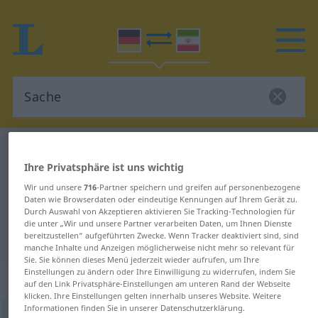
Deutsch-Persisch Wörterbuch
Sache
Ihre Privatsphäre ist uns wichtig
Deutsch-Persisch Übersetzung für
Wir und unsere
716
-Partner speichern und greifen auf personenbezogene
"Sache"
Daten wie Browserdaten oder eindeutige Kennungen auf Ihrem Gerät zu.
Durch Auswahl von Akzeptieren aktivieren Sie Tracking-Technologien für
die unter „Wir und unsere Partner verarbeiten Daten, um Ihnen Dienste
"Sache" Persisch Übersetzung
bereitzustellen“ aufgeführten Zwecke. Wenn Tracker deaktiviert sind, sind
manche Inhalte und Anzeigen möglicherweise nicht mehr so relevant für
Sie. Sie können dieses Menü jederzeit wieder aufrufen, um Ihre
Einstellungen zu ändern oder Ihre Einwilligung zu widerrufen, indem Sie
„Sache“
: Femininum
auf den Link Privatsphäre-Einstellungen am unteren Rand der Webseite
klicken. Ihre Einstellungen gelten innerhalb unseres Website. Weitere
Informationen finden Sie in unserer Datenschutzerklärung.
Sache
f