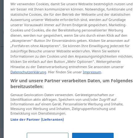
Wir verwenden Cookies, damit Sie unsere Webseite bestmöglich nutzen und
wir besser mit Ihnen kommunizieren können. Notwendige, funktionale und
Übersicht aller Übersetzungen
statistische Cookies, die für den Betrieb der Webseite und der statistischen
(Für mehr Details die Übersetzung anklicken/antippen)
Auswertung unserer Webseite erforderlich sind, werden auf Grundlage
unserer Vorauswahl immer auf Ihrem Endgerät gespeichert. Marketing-
Cookies und Cookies, die der Bereitstellung personalisierter Werbung
قضیه, موضوع
چیز, شیء
dienen, werden nur gespeichert, wenn Sie uns durch einen Klick auf den
„Akzeptieren“-Button Ihr Einverständnis geben. Klicken Sie ansonsten auf
„Fortfahren ohne Akzeptieren“. Sie können Ihre Einwilligung jederzeit für
zukünftige Besuche unserer Webseite widerrufen. Wenn Sie weitere
Informationen zu den Cookies und den Anpassungsmöglichkeiten möchten,
klicken Sie einfach auf den Button „Mehr Optionen“. Weitergehende
[čiz]
Sache
چیز
Hinweise zu der Datenverarbeitung entnehmen Sie ansonsten unserer
Datenschutzerklärung
. Hier finden Sie unser
Impressum
.
[šej']
Sache
شیء
Wir und unsere Partner verarbeiten Daten, um Folgendes
bereitzustellen:
Genaue Geolocation-Daten verwenden. Geräteeigenschaften zur
قضیه
[ġazijje]
Sache
Angelegenheit
Identifikation aktiv abfragen. Speichern von und/oder Zugriff auf
Informationen auf einem Gerät. Personalisierte Werbung und Inhalte,
Messung von Werbung und Inhalten, Zielgruppenforschung und
[mouzu']
Sache
Angelegenheit
Entwicklung von Dienstleistungen.
موضوع
Liste der Partner (Lieferanten)
„Sache“
: Plural