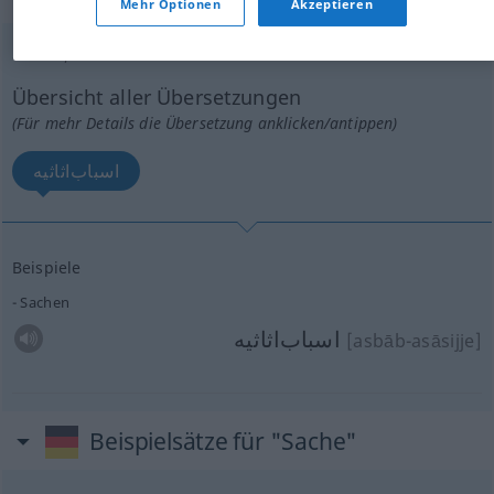
Mehr Optionen
Akzeptieren
Sache
pl
Übersicht aller Übersetzungen
(Für mehr Details die Übersetzung anklicken/antippen)
اسباب‌اثاثیه
Beispiele
Sachen
اسباب‌اثاثیه
[asbāb-asāsijje]
Beispielsätze für "Sache"