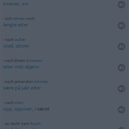
innover
,
inn
sich
sehnen
nach
lengte
etter
nach
außen
utad
,
utover
nach Ihrem
Ermessen
etter
mitt
skjønn
nach jemandem
fahnden
være
på
jakt
etter
nach
oben
opp
,
oppover
,
i
været
es riecht nach
Rauch