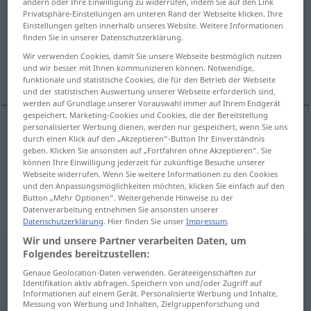
ändern oder Ihre Einwilligung zu widerrufen, indem Sie auf den Link
Privatsphäre-Einstellungen am unteren Rand der Webseite klicken. Ihre
Übersicht aller Übersetzungen
Einstellungen gelten innerhalb unseres Website. Weitere Informationen
finden Sie in unserer Datenschutzerklärung.
(Für mehr Details die Übersetzung anklicken/antippen)
Wir verwenden Cookies, damit Sie unsere Webseite bestmöglich nutzen
und wir besser mit Ihnen kommunizieren können. Notwendige,
til, etter
funktionale und statistische Cookies, die für den Betrieb der Webseite
und der statistischen Auswertung unserer Webseite erforderlich sind,
werden auf Grundlage unserer Vorauswahl immer auf Ihrem Endgerät
gespeichert. Marketing-Cookies und Cookies, die der Bereitstellung
personalisierter Werbung dienen, werden nur gespeichert, wenn Sie uns
durch einen Klick auf den „Akzeptieren“-Button Ihr Einverständnis
til
,
etter
nach
geben. Klicken Sie ansonsten auf „Fortfahren ohne Akzeptieren“. Sie
können Ihre Einwilligung jederzeit für zukünftige Besuche unserer
Webseite widerrufen. Wenn Sie weitere Informationen zu den Cookies
und den Anpassungsmöglichkeiten möchten, klicken Sie einfach auf den
Button „Mehr Optionen“. Weitergehende Hinweise zu der
Datenverarbeitung entnehmen Sie ansonsten unserer
Beispielsätze für "nach"
Datenschutzerklärung
. Hier finden Sie unser
Impressum
.
Wir und unsere Partner verarbeiten Daten, um
Folgendes bereitzustellen:
nach
hinten
Genaue Geolocation-Daten verwenden. Geräteeigenschaften zur
bakover
Identifikation aktiv abfragen. Speichern von und/oder Zugriff auf
Informationen auf einem Gerät. Personalisierte Werbung und Inhalte,
Messung von Werbung und Inhalten, Zielgruppenforschung und