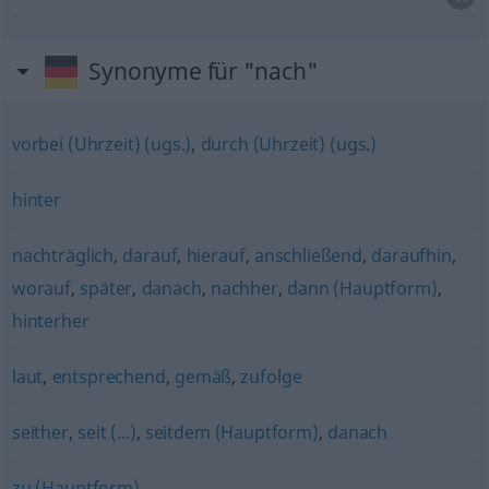
Synonyme für "nach"
vorbei (Uhrzeit) (ugs.)
,
durch (Uhrzeit) (ugs.)
hinter
nachträglich
,
darauf
,
hierauf
,
anschließend
,
daraufhin
,
worauf
,
später
,
danach
,
nachher
,
dann (Hauptform)
,
hinterher
laut
,
entsprechend
,
gemäß
,
zufolge
seither
,
seit (...)
,
seitdem (Hauptform)
,
danach
zu (Hauptform)