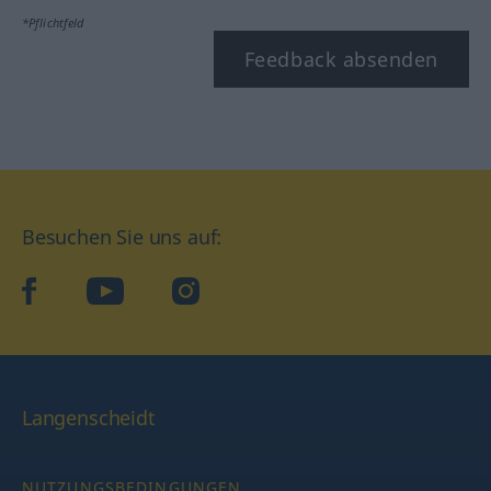
*Pflichtfeld
Feedback absenden
Besuchen Sie uns auf:
facebook
YouTube
Instagram
Langenscheidt
NUTZUNGSBEDINGUNGEN