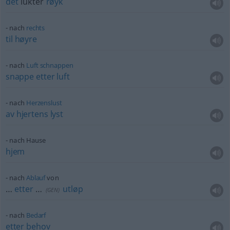
det
lukter
røyk
nach
rechts
til
høyre
nach
Luft
schnappen
snappe
etter
luft
nach
Herzenslust
av
hjertens
lyst
nach Hause
hjem
nach
Ablauf
von
…
etter
…
utløp
(
GEN
)
nach
Bedarf
etter
behov