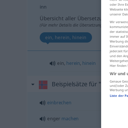
oder Ihre E
inn
Webseite kli
unserer Dat
Übersicht aller Übersetzungen
Wir verwend
(Für mehr Details die Übersetzung anklicken/an
kommunizier
der statist
ein, herein, hinein
immer auf I
Werbung die
Einverständ
jederzeit f
und den Anp
Weitergehen
ein,
herein
,
hinein
Hier finden
Wir und 
Genaue Geol
Beispielsätze für "inn"
und/oder Zu
Werbung und
Liste der P
einbrechen
enger
machen