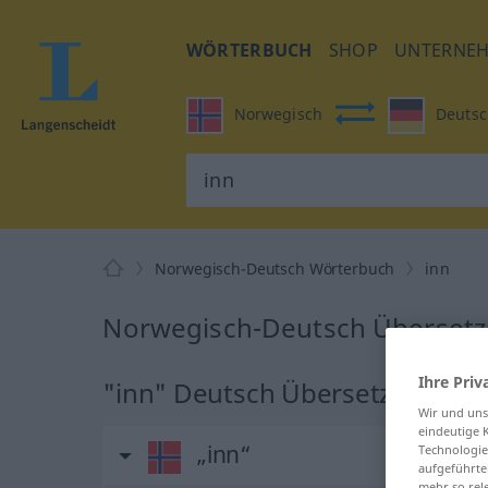
WÖRTERBUCH
SHOP
UNTERNE
Norwegisch
Deutsc
Norwegisch-Deutsch Wörterbuch
inn
Norwegisch-Deutsch Übersetzu
Ihre Priv
"inn" Deutsch Übersetzung
Wir und un
eindeutige 
„inn“
Technologie
aufgeführte
mehr so rel