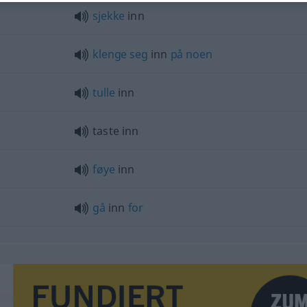
sjekke
inn
klenge
seg
inn
på
noen
tulle
inn
taste inn
føye
inn
gå
inn
for