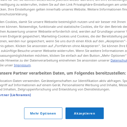
inwilligung zu widerrufen, indem Sie auf den Link Privatsphäre-Einstellungen am unt
cken. Ihre Einstellungen gelten innerhalb unseres Website. Weitere Informationen fin
enschutzerklärung.
en Cookies, damit Sie unsere Webseite bestmöglich nutzen und wir besser mit Ihnen
tippen)
en können. Notwendige, funktionale und statistische Cookies, die für den Betrieb d
ischen Auswertung unserer Webseite erforderlich sind, werden auf Grundlage unserer
hrem Endgerät gespeichert. Marketing-Cookies und Cookies, die der Bereitstellung per
nen, werden nur gespeichert, wenn Sie uns durch einen Klick auf den „Akzeptieren“-
nis geben. Klicken Sie ansonsten auf „Fortfahren ohne Akzeptieren“. Sie können Ihre 
ür zukünftige Besuche unserer Webseite widerrufen. Wenn Sie weitere Informationen 
assungsmöglichkeiten möchten, klicken Sie einfach auf den Button „Mehr Optionen“
de Hinweise zu der Datenverarbeitung entnehmen Sie ansonsten unserer
Datenschut
inn
 Sie unser
Impressum
.
unsere Partner verarbeiten Daten, um Folgendes bereitzustellen:
ocation-Daten verwenden. Geräteeigenschaften zur Identifikation aktiv abfragen. Sp
griff auf Informationen auf einem Gerät. Personalisierte Werbung und Inhalte, Mes
 Inhalten, Zielgruppenforschung und Entwicklung von Dienstleistungen.
artner (Lieferanten)
bryte
inn
Mehr Optionen
Akzeptieren
legge
inn