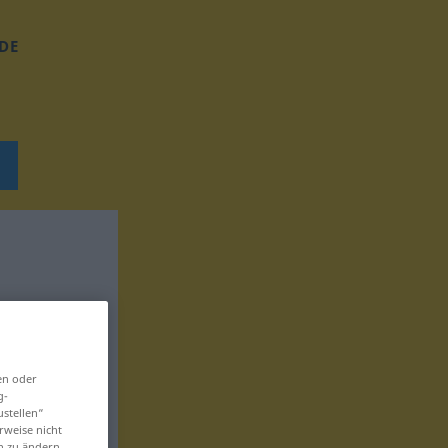
DE
en oder
g-
ustellen“
rweise nicht
en zu ändern