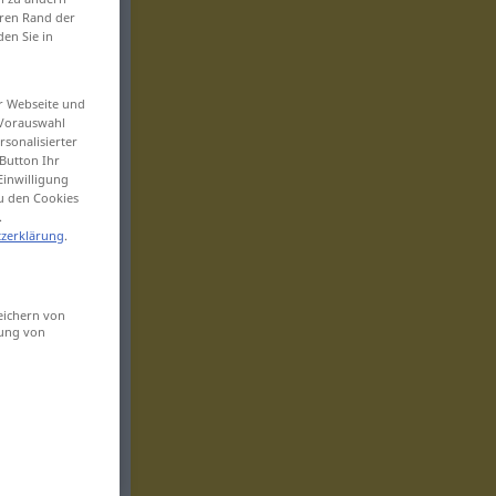
eren Rand der
den Sie in
er Webseite und
 Vorauswahl
sonalisierter
Button Ihr
Einwilligung
zu den Cookies
.
zerklärung
.
eichern von
sung von