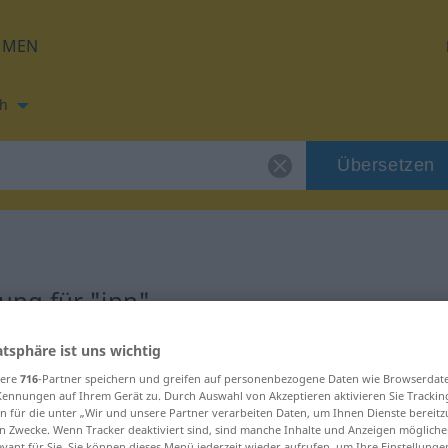
HMEN
h
Übersetzen
ng für "inn"
atsphäre ist uns wichtig
sere
716
-Partner speichern und greifen auf personenbezogene Daten wie Browserdat
Kennungen auf Ihrem Gerät zu. Durch Auswahl von Akzeptieren aktivieren Sie Trackin
n für die unter „Wir und unsere Partner verarbeiten Daten, um Ihnen Dienste bereitz
n Zwecke. Wenn Tracker deaktiviert sind, sind manche Inhalte und Anzeigen mögliche
evant für Sie. Sie können dieses Menü jederzeit wieder aufrufen, um Ihre Einstellung