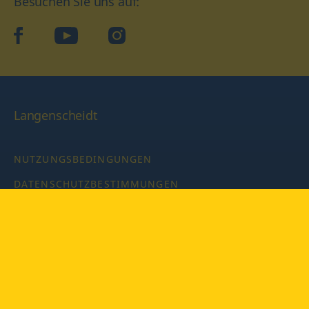
Besuchen Sie uns auf:
facebook
YouTube
Instagram
Langenscheidt
NUTZUNGSBEDINGUNGEN
DATENSCHUTZBESTIMMUNGEN
IMPRESSUM
PRIVATSPHÄRE-EINSTELLUNGEN
LATEINWÖRTERBUCH MIT CODE
Copyright © 2026 PONS Langenscheidt GmbH, Alle Rechte