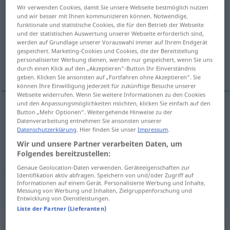
Wir verwenden Cookies, damit Sie unsere Webseite bestmöglich nutzen
noen
m/f
,
pl
,
noe
n
und wir besser mit Ihnen kommunizieren können. Notwendige,
funktionale und statistische Cookies, die für den Betrieb der Webseite
Übersicht aller Übersetzungen
und der statistischen Auswertung unserer Webseite erforderlich sind,
werden auf Grundlage unserer Vorauswahl immer auf Ihrem Endgerät
(Für mehr Details die Übersetzung anklicken/antippen)
gespeichert. Marketing-Cookies und Cookies, die der Bereitstellung
personalisierter Werbung dienen, werden nur gespeichert, wenn Sie uns
einige, jemand, ein
durch einen Klick auf den „Akzeptieren“-Button Ihr Einverständnis
geben. Klicken Sie ansonsten auf „Fortfahren ohne Akzeptieren“. Sie
können Ihre Einwilligung jederzeit für zukünftige Besuche unserer
Webseite widerrufen. Wenn Sie weitere Informationen zu den Cookies
und den Anpassungsmöglichkeiten möchten, klicken Sie einfach auf den
Button „Mehr Optionen“. Weitergehende Hinweise zu der
(irgend)ein(e)
noen
Datenverarbeitung entnehmen Sie ansonsten unserer
Datenschutzerklärung
. Hier finden Sie unser
Impressum
.
einige
pl
noen
Wir und unsere Partner verarbeiten Daten, um
Folgendes bereitzustellen:
jemand
noen
Genaue Geolocation-Daten verwenden. Geräteeigenschaften zur
Identifikation aktiv abfragen. Speichern von und/oder Zugriff auf
Informationen auf einem Gerät. Personalisierte Werbung und Inhalte,
Messung von Werbung und Inhalten, Zielgruppenforschung und
Entwicklung von Dienstleistungen.
Liste der Partner (Lieferanten)
Beispielsätze für "noen"