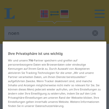
Norwegisch-Deutsch Wörterbuch
noen
Ihre Privatsphäre ist uns wichtig
Norwegisch-Deutsch Übersetzung
Wir und unsere
716
-Partner speichern und greifen auf
personenbezogene Daten wie Browserdaten oder eindeutige
für "noen"
Kennungen auf Ihrem Gerät zu. Durch Auswahl von Akzeptieren
aktivieren Sie Tracking-Technologien für die unter „Wir und unsere
Partner verarbeiten Daten, um Ihnen Dienste bereitzustellen“
"noen" Deutsch Übersetzung
aufgeführten Zwecke. Wenn Tracker deaktiviert sind, sind manche
Inhalte und Anzeigen möglicherweise nicht mehr so relevant für Sie. Sie
können dieses Menü jederzeit wieder aufrufen, um Ihre Einstellungen zu
ändern oder Ihre Einwilligung zu widerrufen, indem Sie auf den Link
„noen“
: Maskulinum und Femininum
Privatsphäre-Einstellungen am unteren Rand der Webseite klicken. Ihre
| Plural
Einstellungen gelten innerhalb unseres Website. Weitere Informationen
finden Sie in unserer Datenschutzerklärung.