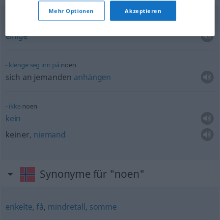
Mehr Optionen
Akzeptieren
noen
enkelte
einige
klenge
seg
inn
på
noen
sich an jemanden
anhängen
ikke
noen
kein
keiner,
niemand
Synonyme für "noen"
enkelte
,
få
,
mindretall
,
somme