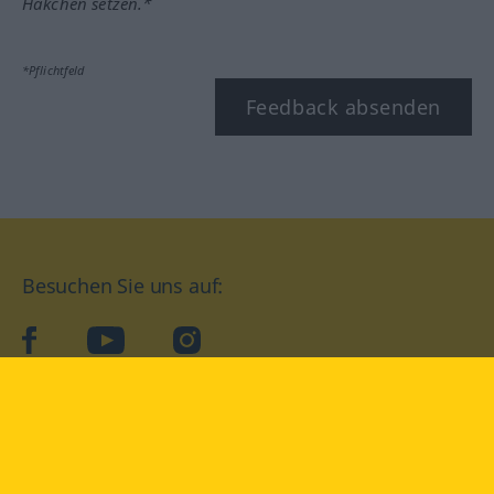
Häkchen setzen.*
*Pflichtfeld
Feedback absenden
Besuchen Sie uns auf:
facebook
YouTube
Instagram
Langenscheidt