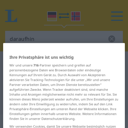
Ihre Privatsphäre ist uns wichtig
Deutsch-Norwegisch Wörterbuch
daraufhin
Wir und unsere
716
-Partner speichern und greifen auf
Deutsch-Norwegisch Übersetzung
personenbezogene Daten wie Browserdaten oder eindeutige
Kennungen auf Ihrem Gerät zu. Durch Auswahl von Akzeptieren
für "daraufhin"
aktivieren Sie Tracking-Technologien für die unter „Wir und unsere
Partner verarbeiten Daten, um Ihnen Dienste bereitzustellen“
aufgeführten Zwecke. Wenn Tracker deaktiviert sind, sind manche
"daraufhin" Norwegisch
Inhalte und Anzeigen möglicherweise nicht mehr so relevant für Sie. Sie
können dieses Menü jederzeit wieder aufrufen, um Ihre Einstellungen zu
Übersetzung
ändern oder Ihre Einwilligung zu widerrufen, indem Sie auf den Link
Privatsphäre-Einstellungen am unteren Rand der Webseite klicken. Ihre
Einstellungen gelten innerhalb unseres Website. Weitere Informationen
finden Sie in unserer Datenschutzerklärung.
„daraufhin“
Wir verwenden Cookies, damit Sie unsere Webseite bestmöglich nutzen