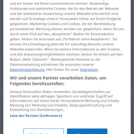
und wir besser mit Ihnen kommunizieren können. Notwendige,
daraufhin
funktionale und statistische Cookies, die für den Betrieb der Webseite
und der statistischen Auswertung unserer Webseite erforderlich sind,
werden auf Grundlage unserer Vorauswahl immer auf Ihrem Endgerät
Übersicht aller Übersetzungen
gespeichert. Marketing-Cookies und Cookies, die der Bereitstellung
(Für mehr Details die Übersetzung anklicken/antippen)
personalisierter Werbung dienen, werden nur gespeichert, wenn Sie uns
durch einen Klick auf den „Akzeptieren“-Button Ihr Einverständnis
geben. Klicken Sie ansonsten auf „Fortfahren ohne Akzeptieren“. Sie
etter det, derpå
können Ihre Einwilligung jederzeit für zukünftige Besuche unserer
Webseite widerrufen. Wenn Sie weitere Informationen zu den Cookies
und den Anpassungsmöglichkeiten möchten, klicken Sie einfach auf den
Button „Mehr Optionen“. Weitergehende Hinweise zu der
Datenverarbeitung entnehmen Sie ansonsten unserer
Datenschutzerklärung
. Hier finden Sie unser
Impressum
.
etter
det
,
derpå
daraufhin
Wir und unsere Partner verarbeiten Daten, um
Folgendes bereitzustellen:
Genaue Geolocation-Daten verwenden. Geräteeigenschaften zur
Synonyme für "daraufhin"
Identifikation aktiv abfragen. Speichern von und/oder Zugriff auf
Informationen auf einem Gerät. Personalisierte Werbung und Inhalte,
Messung von Werbung und Inhalten, Zielgruppenforschung und
Entwicklung von Dienstleistungen.
dadurch
,
folglich
,
demnach
,
nachdem
,
infolgedessen
,
Liste der Partner (Lieferanten)
also
,
danach
,
deshalb
,
dementsprechend