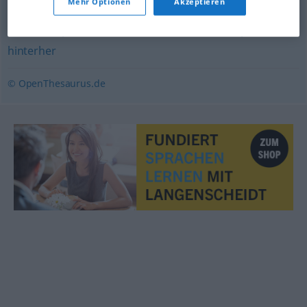
Mehr Optionen
Akzeptieren
nachträglich
,
darauf
,
hierauf
,
anschließend
,
worauf
,
nach (...)
,
später
,
danach
,
nachher
,
dann (Hauptform)
,
hinterher
© OpenThesaurus.de