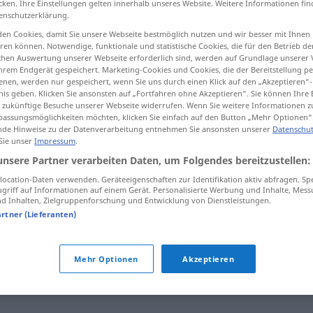
cken. Ihre Einstellungen gelten innerhalb unseres Website. Weitere Informationen fin
enschutzerklärung.
en Cookies, damit Sie unsere Webseite bestmöglich nutzen und wir besser mit Ihnen
en können. Notwendige, funktionale und statistische Cookies, die für den Betrieb d
ischen Auswertung unserer Webseite erforderlich sind, werden auf Grundlage unserer
tippen)
hrem Endgerät gespeichert. Marketing-Cookies und Cookies, die der Bereitstellung per
nen, werden nur gespeichert, wenn Sie uns durch einen Klick auf den „Akzeptieren“-
nis geben. Klicken Sie ansonsten auf „Fortfahren ohne Akzeptieren“. Sie können Ihre 
ür zukünftige Besuche unserer Webseite widerrufen. Wenn Sie weitere Informationen 
assungsmöglichkeiten möchten, klicken Sie einfach auf den Button „Mehr Optionen“
de Hinweise zu der Datenverarbeitung entnehmen Sie ansonsten unserer
Datenschut
 Sie unser
Impressum
.
worauf
unsere Partner verarbeiten Daten, um Folgendes bereitzustellen:
ocation-Daten verwenden. Geräteeigenschaften zur Identifikation aktiv abfragen. Sp
griff auf Informationen auf einem Gerät. Personalisierte Werbung und Inhalte, Mes
 Inhalten, Zielgruppenforschung und Entwicklung von Dienstleistungen.
artner (Lieferanten)
nd
,
daraufhin
,
nach (...)
,
später
,
danach
,
nachher
,
dann
Mehr Optionen
Akzeptieren