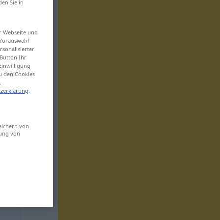
den Sie in
er Webseite und
 Vorauswahl
sonalisierter
Button Ihr
Einwilligung
zu den Cookies
.
zerklärung
.
eichern von
sung von