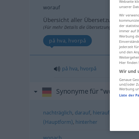
Webseite kli
worauf
unserer Dat
Wir verwend
Übersicht aller Übersetzungen
kommunizier
der statist
(Für mehr Details die Übersetzung anklicken/an
immer auf I
Werbung die
på hva, hvorpå
Einverständ
jederzeit f
und den Anp
Weitergehen
Hier finden
på
hva
,
hvorpå
Wir und 
Genaue Geol
und/oder Zu
Werbung und
Synonyme für "worauf"
Liste der P
nachträglich
,
darauf
,
hierauf
,
anschließe
(Hauptform)
,
hinterher
wonach