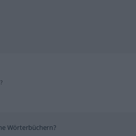
h?
ine Wörterbüchern?