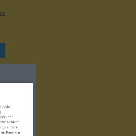
DE
en oder
g-
ustellen“
rweise nicht
en zu ändern
eren Rand der