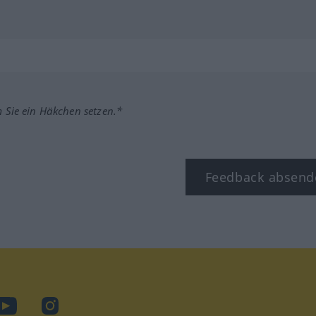
m Sie ein Häkchen setzen.*
Feedback absend
ook
YouTube
Instagram