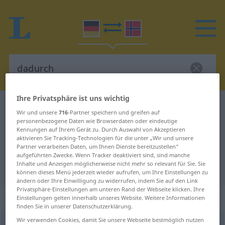
Ihre Privatsphäre ist uns wichtig
Deutsch-Norwegisch Wörterbuch
dadurch
Wir und unsere
716
-Partner speichern und greifen auf
Deutsch-Norwegisch Übersetzung
personenbezogene Daten wie Browserdaten oder eindeutige
Kennungen auf Ihrem Gerät zu. Durch Auswahl von Akzeptieren
für "dadurch"
aktivieren Sie Tracking-Technologien für die unter „Wir und unsere
Partner verarbeiten Daten, um Ihnen Dienste bereitzustellen“
aufgeführten Zwecke. Wenn Tracker deaktiviert sind, sind manche
Inhalte und Anzeigen möglicherweise nicht mehr so relevant für Sie. Sie
"dadurch" Norwegisch Übersetzung
können dieses Menü jederzeit wieder aufrufen, um Ihre Einstellungen zu
ändern oder Ihre Einwilligung zu widerrufen, indem Sie auf den Link
Privatsphäre-Einstellungen am unteren Rand der Webseite klicken. Ihre
„dadurch“
Einstellungen gelten innerhalb unseres Website. Weitere Informationen
finden Sie in unserer Datenschutzerklärung.
Wir verwenden Cookies, damit Sie unsere Webseite bestmöglich nutzen
dadurch