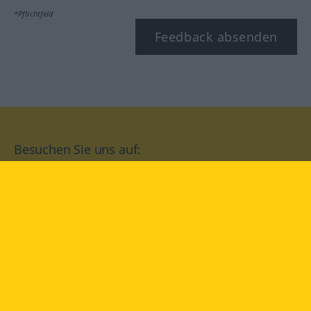
*Pflichtfeld
Feedback absenden
Besuchen Sie uns auf:
facebook
YouTube
Instagram
Langenscheidt
NUTZUNGSBEDINGUNGEN