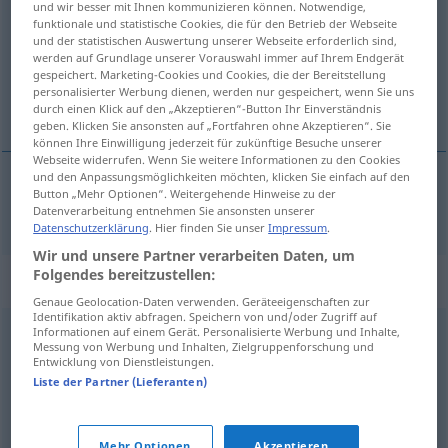
und wir besser mit Ihnen kommunizieren können. Notwendige,
funktionale und statistische Cookies, die für den Betrieb der Webseite
Übersicht aller Übersetzungen
und der statistischen Auswertung unserer Webseite erforderlich sind,
werden auf Grundlage unserer Vorauswahl immer auf Ihrem Endgerät
(Für mehr Details die Übersetzung anklicken/antippen)
gespeichert. Marketing-Cookies und Cookies, die der Bereitstellung
personalisierter Werbung dienen, werden nur gespeichert, wenn Sie uns
derved
durch einen Klick auf den „Akzeptieren“-Button Ihr Einverständnis
geben. Klicken Sie ansonsten auf „Fortfahren ohne Akzeptieren“. Sie
können Ihre Einwilligung jederzeit für zukünftige Besuche unserer
Webseite widerrufen. Wenn Sie weitere Informationen zu den Cookies
und den Anpassungsmöglichkeiten möchten, klicken Sie einfach auf den
Button „Mehr Optionen“. Weitergehende Hinweise zu der
derved
dadurch
Datenverarbeitung entnehmen Sie ansonsten unserer
Datenschutzerklärung
. Hier finden Sie unser
Impressum
.
Wir und unsere Partner verarbeiten Daten, um
Folgendes bereitzustellen:
Synonyme für "dadurch"
Genaue Geolocation-Daten verwenden. Geräteeigenschaften zur
Identifikation aktiv abfragen. Speichern von und/oder Zugriff auf
Informationen auf einem Gerät. Personalisierte Werbung und Inhalte,
damit
,
indem
,
hiermit
,
hierbei
,
hierdurch
,
darüber
,
dabei
Messung von Werbung und Inhalten, Zielgruppenforschung und
Entwicklung von Dienstleistungen.
Liste der Partner (Lieferanten)
folglich
,
demnach
,
nachdem
,
infolgedessen
,
also
,
danach
,
daraufhin
,
deshalb
,
dementsprechend
Mehr Optionen
Akzeptieren