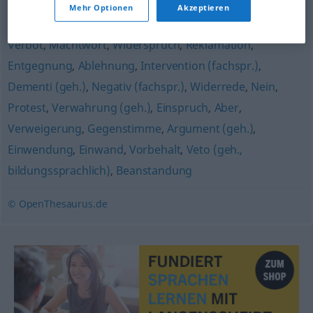
Absage
Mehr Optionen
Akzeptieren
Verbot
,
Machtwort
,
Widerspruch
,
Reklamation
,
Entgegnung
,
Ablehnung
,
Intervention (fachspr.)
,
Dementi (geh.)
,
Negativ (fachspr.)
,
Widerrede
,
Nein
,
Protest
,
Verwahrung (geh.)
,
Einspruch
,
Aber
,
Verweigerung
,
Gegenstimme
,
Argument (geh.)
,
Einwendung
,
Einwand
,
Vorbehalt
,
Veto (geh.,
bildungssprachlich)
,
Beanstandung
© OpenThesaurus.de