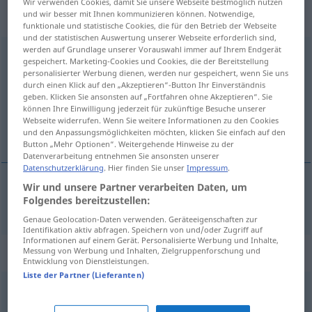
„Zurückweisung“
: Femininum,
Wir verwenden Cookies, damit Sie unsere Webseite bestmöglich nutzen
und wir besser mit Ihnen kommunizieren können. Notwendige,
weiblich
funktionale und statistische Cookies, die für den Betrieb der Webseite
und der statistischen Auswertung unserer Webseite erforderlich sind,
werden auf Grundlage unserer Vorauswahl immer auf Ihrem Endgerät
Zurückweisung
f
gespeichert. Marketing-Cookies und Cookies, die der Bereitstellung
personalisierter Werbung dienen, werden nur gespeichert, wenn Sie uns
Übersicht aller Übersetzungen
durch einen Klick auf den „Akzeptieren“-Button Ihr Einverständnis
geben. Klicken Sie ansonsten auf „Fortfahren ohne Akzeptieren“. Sie
(Für mehr Details die Übersetzung anklicken/antippen)
können Ihre Einwilligung jederzeit für zukünftige Besuche unserer
Webseite widerrufen. Wenn Sie weitere Informationen zu den Cookies
afwijzing
und den Anpassungsmöglichkeiten möchten, klicken Sie einfach auf den
Button „Mehr Optionen“. Weitergehende Hinweise zu der
Datenverarbeitung entnehmen Sie ansonsten unserer
Datenschutzerklärung
. Hier finden Sie unser
Impressum
.
Wir und unsere Partner verarbeiten Daten, um
Folgendes bereitzustellen:
afwijzing
Zurückweisung
Genaue Geolocation-Daten verwenden. Geräteeigenschaften zur
Identifikation aktiv abfragen. Speichern von und/oder Zugriff auf
Informationen auf einem Gerät. Personalisierte Werbung und Inhalte,
Synonyme für "Zurückweisung"
Messung von Werbung und Inhalten, Zielgruppenforschung und
Entwicklung von Dienstleistungen.
Liste der Partner (Lieferanten)
Verneinung
,
Ablehnung
,
Weigerung
,
Verweigerung
,