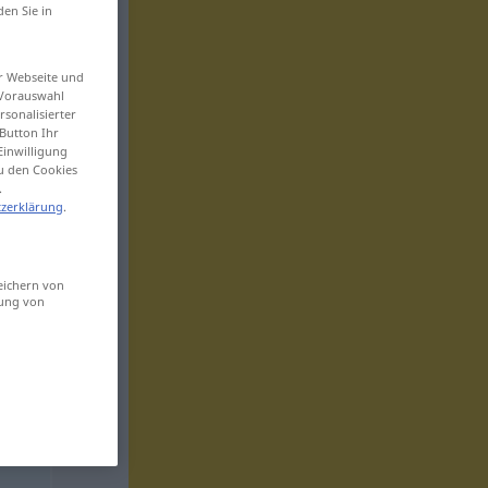
den Sie in
er Webseite und
 Vorauswahl
sonalisierter
Button Ihr
Einwilligung
zu den Cookies
.
zerklärung
.
eichern von
sung von