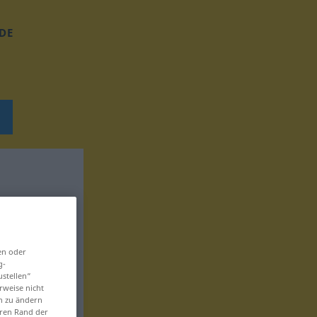
DE
en oder
g-
ustellen“
rweise nicht
en zu ändern
eren Rand der