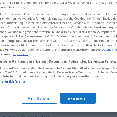
cken. Ihre Einstellungen gelten innerhalb unseres Website. Weitere Informationen fin
enschutzerklärung.
en Cookies, damit Sie unsere Webseite bestmöglich nutzen und wir besser mit Ihnen
en können. Notwendige, funktionale und statistische Cookies, die für den Betrieb d
tippen)
ischen Auswertung unserer Webseite erforderlich sind, werden auf Grundlage unserer
hrem Endgerät gespeichert. Marketing-Cookies und Cookies, die der Bereitstellung per
nen, werden nur gespeichert, wenn Sie uns durch einen Klick auf den „Akzeptieren“-
nis geben. Klicken Sie ansonsten auf „Fortfahren ohne Akzeptieren“. Sie können Ihre 
ür zukünftige Besuche unserer Webseite widerrufen. Wenn Sie weitere Informationen 
assungsmöglichkeiten möchten, klicken Sie einfach auf den Button „Mehr Optionen“
de Hinweise zu der Datenverarbeitung entnehmen Sie ansonsten unserer
Datenschut
 Sie unser
Impressum
.
Absage
unsere Partner verarbeiten Daten, um Folgendes bereitzustellen:
ocation-Daten verwenden. Geräteeigenschaften zur Identifikation aktiv abfragen. Sp
griff auf Informationen auf einem Gerät. Personalisierte Werbung und Inhalte, Mes
 Inhalten, Zielgruppenforschung und Entwicklung von Dienstleistungen.
eine Absage
erteilen
(
DAT
)
artner (Lieferanten)
Mehr Optionen
Akzeptieren
weigerung
,
Zurückweisung