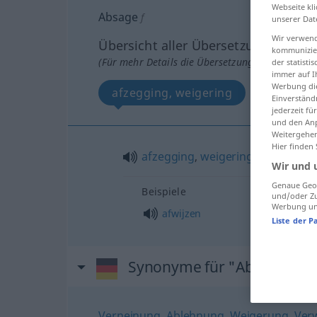
Webseite kli
Absage
f
unserer Dat
Wir verwend
Übersicht aller Übersetzungen
kommunizier
(Für mehr Details die Übersetzung anklicken/an
der statist
immer auf I
Werbung die
afzegging, weigering
Einverständ
jederzeit f
und den Anp
Weitergehen
Hier finden
afzegging
,
weigering
Wir und 
Genaue Geol
Beispiele
und/oder Zu
Werbung und
afwijzen
Liste der P
Synonyme für "Absage"
Verneinung
,
Ablehnung
,
Weigerung
,
Ver