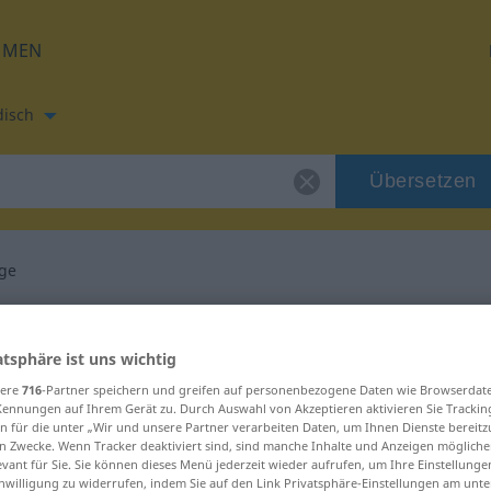
HMEN
disch
Übersetzen
ge
etzung für "Absage"
atsphäre ist uns wichtig
setzung
sere
716
-Partner speichern und greifen auf personenbezogene Daten wie Browserdat
Kennungen auf Ihrem Gerät zu. Durch Auswahl von Akzeptieren aktivieren Sie Trackin
n für die unter „Wir und unsere Partner verarbeiten Daten, um Ihnen Dienste bereitz
n Zwecke. Wenn Tracker deaktiviert sind, sind manche Inhalte und Anzeigen mögliche
lich
evant für Sie. Sie können dieses Menü jederzeit wieder aufrufen, um Ihre Einstellung
inwilligung zu widerrufen, indem Sie auf den Link Privatsphäre-Einstellungen am unt