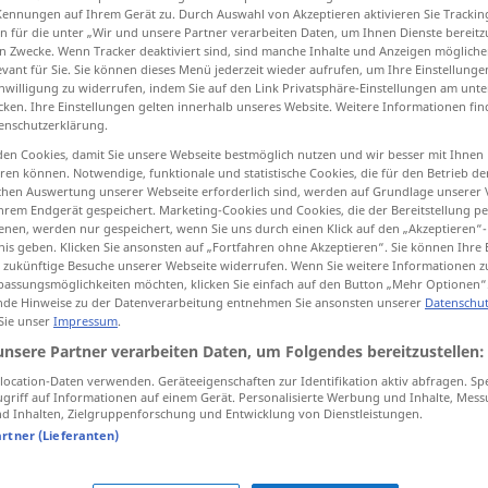
Kennungen auf Ihrem Gerät zu. Durch Auswahl von Akzeptieren aktivieren Sie Trackin
n für die unter „Wir und unsere Partner verarbeiten Daten, um Ihnen Dienste bereitz
n Zwecke. Wenn Tracker deaktiviert sind, sind manche Inhalte und Anzeigen mögliche
evant für Sie. Sie können dieses Menü jederzeit wieder aufrufen, um Ihre Einstellung
inwilligung zu widerrufen, indem Sie auf den Link Privatsphäre-Einstellungen am unt
tippen)
cken. Ihre Einstellungen gelten innerhalb unseres Website. Weitere Informationen fin
enschutzerklärung.
en Cookies, damit Sie unsere Webseite bestmöglich nutzen und wir besser mit Ihnen
en können. Notwendige, funktionale und statistische Cookies, die für den Betrieb d
ischen Auswertung unserer Webseite erforderlich sind, werden auf Grundlage unserer
hrem Endgerät gespeichert. Marketing-Cookies und Cookies, die der Bereitstellung per
nen, werden nur gespeichert, wenn Sie uns durch einen Klick auf den „Akzeptieren“-
nein
nis geben. Klicken Sie ansonsten auf „Fortfahren ohne Akzeptieren“. Sie können Ihre 
ür zukünftige Besuche unserer Webseite widerrufen. Wenn Sie weitere Informationen 
assungsmöglichkeiten möchten, klicken Sie einfach auf den Button „Mehr Optionen“
de Hinweise zu der Datenverarbeitung entnehmen Sie ansonsten unserer
Datenschut
 Sie unser
Impressum
.
er sagt Nein
unsere Partner verarbeiten Daten, um Folgendes bereitzustellen:
nein!
ocation-Daten verwenden. Geräteeigenschaften zur Identifikation aktiv abfragen. Sp
griff auf Informationen auf einem Gerät. Personalisierte Werbung und Inhalte, Mes
nein, so (et)was!
 Inhalten, Zielgruppenforschung und Entwicklung von Dienstleistungen.
artner (Lieferanten)