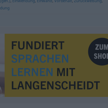
(geh.)
,
Einwendung
,
Einwand
,
Vorbehalt
,
Zurückweisung
,
ndung