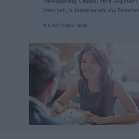
Verweigerung
,
Gegenstimme
,
Argument 
Veto (geh., bildungssprachlich)
,
Beansta
© OpenThesaurus.de