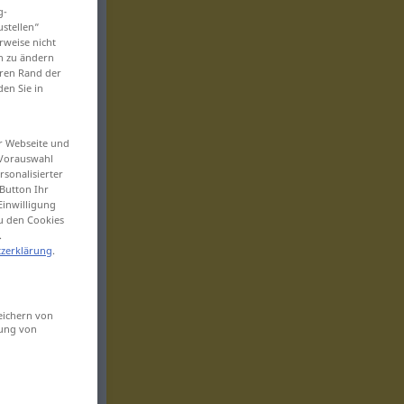
g-
ustellen“
rweise nicht
en zu ändern
eren Rand der
den Sie in
er Webseite und
 Vorauswahl
sonalisierter
Button Ihr
Einwilligung
zu den Cookies
.
zerklärung
.
eichern von
sung von