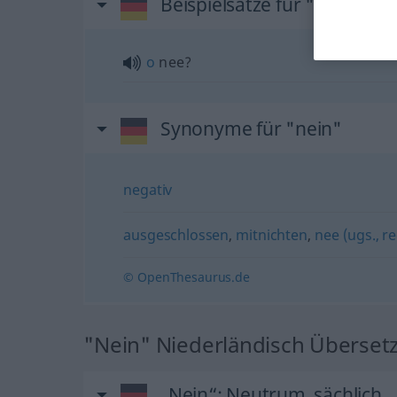
Beispielsätze für "nein"
o
nee?
Synonyme für "nein"
negativ
ausgeschlossen
,
mitnichten
,
nee (ugs., r
© OpenThesaurus.de
"Nein" Niederländisch Überset
„Nein“
: Neutrum, sächlich