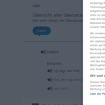
eindeutige 
nein
Technologie
aufgeführte
Übersicht aller Übersetzungen
mehr so rel
oder Ihre E
(Für mehr Details die Übersetzung anklicken/an
Webseite kli
unserer Dat
neen
Wir verwend
kommunizier
der statist
immer auf I
Werbung die
nee(n)
Einverständ
jederzeit f
und den Anp
Beispiele
Weitergehen
Hier finden
hij zegt van niet
Wir und 
nee
, en
nog
eens
nee!
Genaue Geol
und/oder Zu
nee
toch!
Werbung und
Liste der P