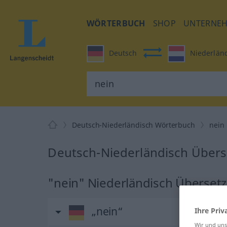
WÖRTERBUCH
SHOP
UNTERNE
Deutsch
Niederlän
Deutsch-Niederländisch Wörterbuch
nein
Deutsch-Niederländisch Übers
"nein" Niederländisch Überset
„nein“
Ihre Priv
Wir und un