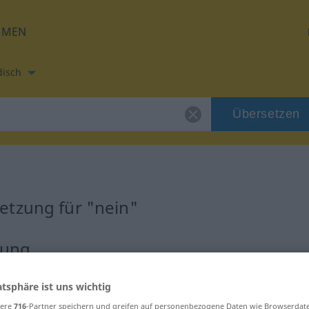
HMEN
disch
Übersetzen
etzung für "nein"
zung
atsphäre ist uns wichtig
sere
716
-Partner speichern und greifen auf personenbezogene Daten wie Browserdat