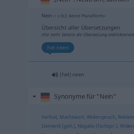
Nein
n
<
-(s)
;
keine Pluralform
>
Übersicht aller Übersetzungen
(Für mehr Details die Übersetzung anklicken/an
het neen
(het) neen
Synonyme für "Nein"
Verbot
,
Machtwort
,
Widerspruch
,
Reklam
Dementi (geh.)
,
Negativ (fachspr.)
,
Wider