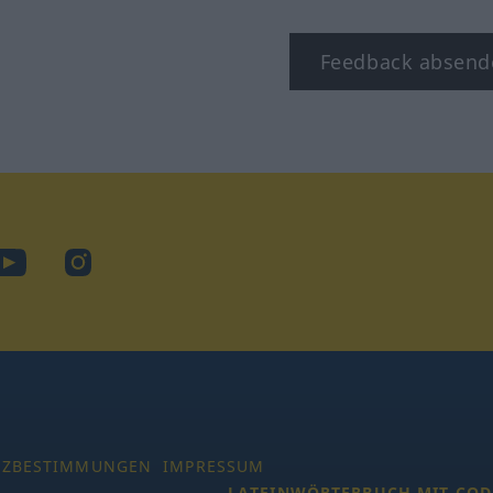
Feedback absend
ook
YouTube
Instagram
TZBESTIMMUNGEN
IMPRESSUM
LATEINWÖRTERBUCH MIT COD