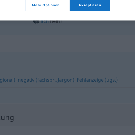
Mehr Optionen
Akzeptieren
ach
nein?
egional)
,
negativ (fachspr., Jargon)
,
Fehlanzeige (ugs.)
zung