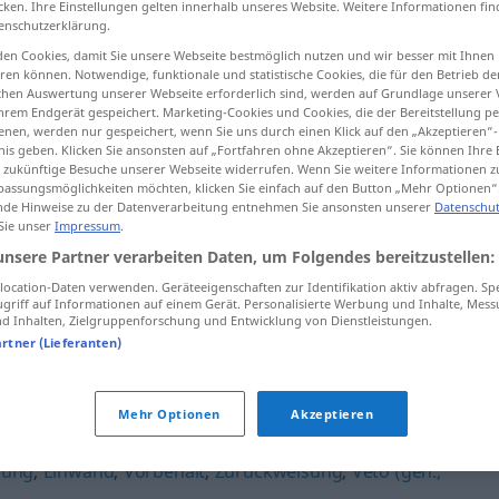
cken. Ihre Einstellungen gelten innerhalb unseres Website. Weitere Informationen fin
enschutzerklärung.
en Cookies, damit Sie unsere Webseite bestmöglich nutzen und wir besser mit Ihnen
en können. Notwendige, funktionale und statistische Cookies, die für den Betrieb d
ischen Auswertung unserer Webseite erforderlich sind, werden auf Grundlage unserer
tippen)
hrem Endgerät gespeichert. Marketing-Cookies und Cookies, die der Bereitstellung per
nen, werden nur gespeichert, wenn Sie uns durch einen Klick auf den „Akzeptieren“-
nis geben. Klicken Sie ansonsten auf „Fortfahren ohne Akzeptieren“. Sie können Ihre 
ür zukünftige Besuche unserer Webseite widerrufen. Wenn Sie weitere Informationen 
assungsmöglichkeiten möchten, klicken Sie einfach auf den Button „Mehr Optionen“
de Hinweise zu der Datenverarbeitung entnehmen Sie ansonsten unserer
Datenschut
 Sie unser
Impressum
.
Machtwort
unsere Partner verarbeiten Daten, um Folgendes bereitzustellen:
ocation-Daten verwenden. Geräteeigenschaften zur Identifikation aktiv abfragen. Sp
griff auf Informationen auf einem Gerät. Personalisierte Werbung und Inhalte, Mes
 Inhalten, Zielgruppenforschung und Entwicklung von Dienstleistungen.
"
artner (Lieferanten)
egnung
,
Ablehnung
,
Intervention (fachspr.)
,
Dementi (geh.)
,
Mehr Optionen
Akzeptieren
est
,
Verwahrung (geh.)
,
Einspruch
,
Aber
,
Verweigerung
,
dung
,
Einwand
,
Vorbehalt
,
Zurückweisung
,
Veto (geh.,