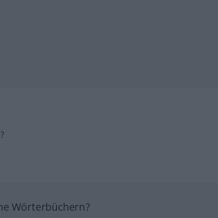
h?
ine Wörterbüchern?