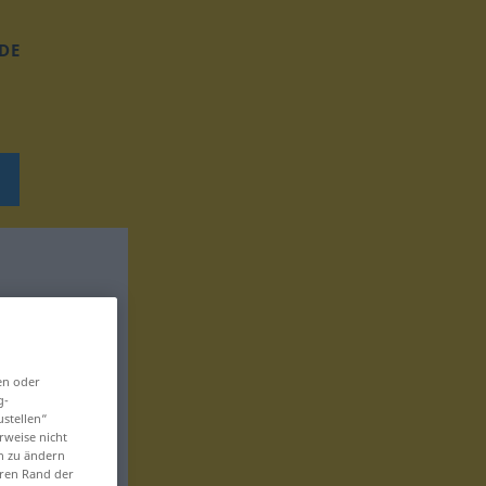
DE
en oder
g-
ustellen“
rweise nicht
en zu ändern
eren Rand der