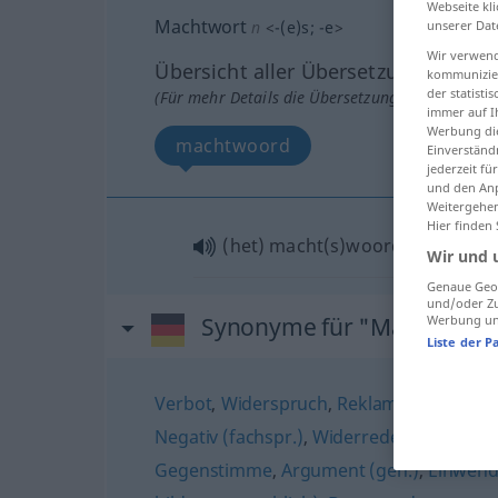
Webseite kli
Machtwort
unserer Dat
n
<
-(e)s
;
-e
>
Wir verwend
Übersicht aller Übersetzungen
kommunizier
der statist
(Für mehr Details die Übersetzung anklicken/an
immer auf I
Werbung die
machtwoord
Einverständ
jederzeit f
und den Anp
Weitergehen
Hier finden
(het) macht(s)woord
Wir und 
Genaue Geol
und/oder Zu
Werbung und
Synonyme für "Machtwort
Liste der P
Verbot
,
Widerspruch
,
Reklamation
,
Entg
Negativ (fachspr.)
,
Widerrede
,
Nein
,
Prot
Gegenstimme
,
Argument (geh.)
,
Einwen