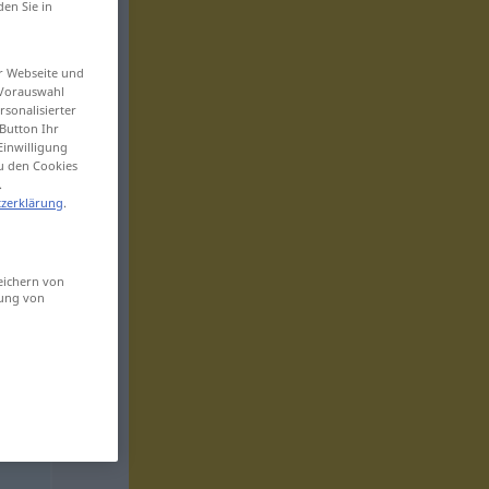
den Sie in
er Webseite und
 Vorauswahl
sonalisierter
Button Ihr
Einwilligung
zu den Cookies
.
zerklärung
.
eichern von
sung von