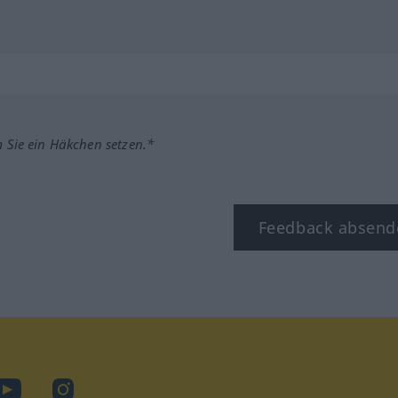
m Sie ein Häkchen setzen.*
Feedback absend
ook
YouTube
Instagram