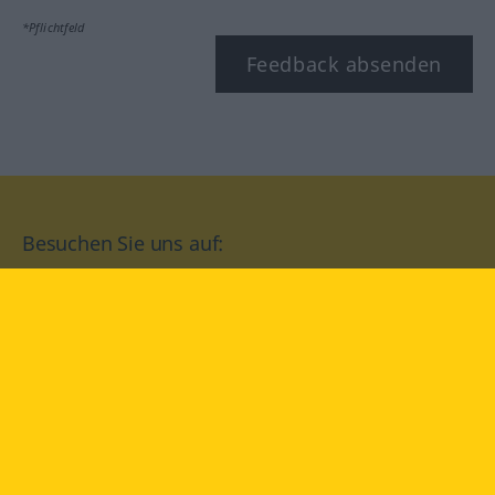
*Pflichtfeld
Feedback absenden
Besuchen Sie uns auf:
facebook
YouTube
Instagram
Langenscheidt