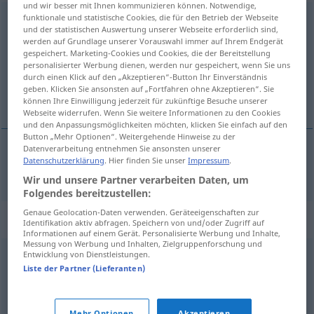
und wir besser mit Ihnen kommunizieren können. Notwendige,
funktionale und statistische Cookies, die für den Betrieb der Webseite
Zeitspanne
f
und der statistischen Auswertung unserer Webseite erforderlich sind,
werden auf Grundlage unserer Vorauswahl immer auf Ihrem Endgerät
Übersicht aller Übersetzungen
gespeichert. Marketing-Cookies und Cookies, die der Bereitstellung
(Für mehr Details die Übersetzung anklicken/antippen)
personalisierter Werbung dienen, werden nur gespeichert, wenn Sie uns
durch einen Klick auf den „Akzeptieren“-Button Ihr Einverständnis
geben. Klicken Sie ansonsten auf „Fortfahren ohne Akzeptieren“. Sie
tijdsspanne, periode
können Ihre Einwilligung jederzeit für zukünftige Besuche unserer
Webseite widerrufen. Wenn Sie weitere Informationen zu den Cookies
und den Anpassungsmöglichkeiten möchten, klicken Sie einfach auf den
Button „Mehr Optionen“. Weitergehende Hinweise zu der
Datenverarbeitung entnehmen Sie ansonsten unserer
Datenschutzerklärung
. Hier finden Sie unser
Impressum
.
tijdsspanne,
periode
Zeitspanne
Wir und unsere Partner verarbeiten Daten, um
Folgendes bereitzustellen:
Genaue Geolocation-Daten verwenden. Geräteeigenschaften zur
Synonyme für "Zeitspanne"
Identifikation aktiv abfragen. Speichern von und/oder Zugriff auf
Informationen auf einem Gerät. Personalisierte Werbung und Inhalte,
Messung von Werbung und Inhalten, Zielgruppenforschung und
Entwicklung von Dienstleistungen.
Phase
,
Periode
,
Zeitraum
,
Frist
,
Spanne
,
(zeitlicher)
Liste der Partner (Lieferanten)
Abstand
,
Zeitdauer
,
Zeitdifferenz
,
Weile
,
Dauer
,
Zeitlang
,
Zeit
,
Zeitabschnitt
,
(zeitliches) Intervall
,
Zeitabstand
Mehr Optionen
Akzeptieren