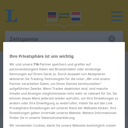
Ihre Privatsphäre ist uns wichtig
Deutsch-Niederländisch Wörterbuch
Zeitspanne
Wir und unsere
716
-Partner speichern und greifen auf
Deutsch-Niederländisch
personenbezogene Daten wie Browserdaten oder eindeutige
Kennungen auf Ihrem Gerät zu. Durch Auswahl von Akzeptieren
Übersetzung für "Zeitspanne"
aktivieren Sie Tracking-Technologien für die unter „Wir und unsere
Partner verarbeiten Daten, um Ihnen Dienste bereitzustellen“
aufgeführten Zwecke. Wenn Tracker deaktiviert sind, sind manche
Inhalte und Anzeigen möglicherweise nicht mehr so relevant für Sie. Sie
"Zeitspanne" Niederländisch
können dieses Menü jederzeit wieder aufrufen, um Ihre Einstellungen zu
ändern oder Ihre Einwilligung zu widerrufen, indem Sie auf den Link
Übersetzung
Privatsphäre-Einstellungen am unteren Rand der Webseite klicken. Ihre
Einstellungen gelten innerhalb unseres Website. Weitere Informationen
finden Sie in unserer Datenschutzerklärung.
„Zeitspanne“
: Femininum, weiblich
Wir verwenden Cookies, damit Sie unsere Webseite bestmöglich nutzen