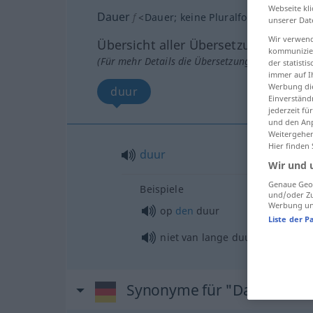
Webseite kli
Dauer
f
<
Dauer
;
keine Pluralform
>
unserer Dat
Wir verwend
Übersicht aller Übersetzungen
kommunizier
(Für mehr Details die Übersetzung anklicken/an
der statist
immer auf I
Werbung die
duur
Einverständ
jederzeit f
und den Anp
Weitergehen
Hier finden
duur
Wir und 
Genaue Geol
Beispiele
und/oder Zu
Werbung und
op
den
duur
Liste der P
niet van lange duur
Synonyme für "Dauer"