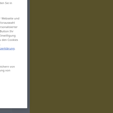
den Sie in
er Webseite und
 Vorauswahl
sonalisierter
Button Ihr
Einwilligung
zu den Cookies
.
zerklärung
.
eichern von
sung von