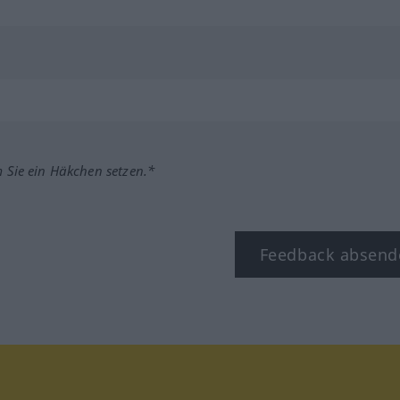
m Sie ein Häkchen setzen.*
Feedback absend