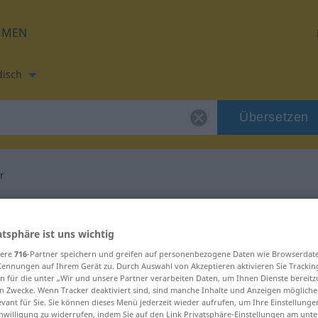
HMEN
disch
Übersetzen
r
etzung für "Dauer"
atsphäre ist uns wichtig
etzung
sere
716
-Partner speichern und greifen auf personenbezogene Daten wie Browserdat
Kennungen auf Ihrem Gerät zu. Durch Auswahl von Akzeptieren aktivieren Sie Trackin
n für die unter „Wir und unsere Partner verarbeiten Daten, um Ihnen Dienste bereitz
n Zwecke. Wenn Tracker deaktiviert sind, sind manche Inhalte und Anzeigen mögliche
ich
evant für Sie. Sie können dieses Menü jederzeit wieder aufrufen, um Ihre Einstellung
inwilligung zu widerrufen, indem Sie auf den Link Privatsphäre-Einstellungen am unt