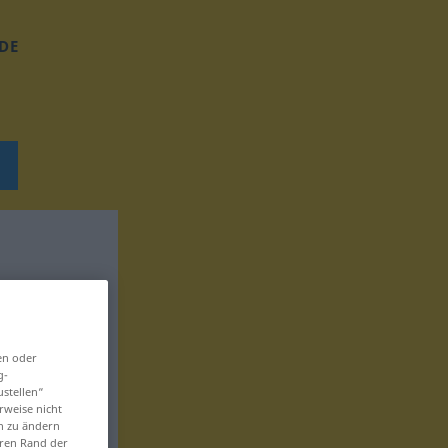
DE
en oder
g-
ustellen“
rweise nicht
en zu ändern
eren Rand der