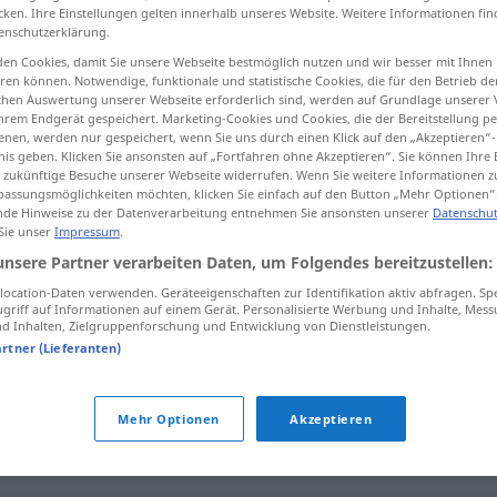
cken. Ihre Einstellungen gelten innerhalb unseres Website. Weitere Informationen fin
enschutzerklärung.
en Cookies, damit Sie unsere Webseite bestmöglich nutzen und wir besser mit Ihnen
en können. Notwendige, funktionale und statistische Cookies, die für den Betrieb d
tippen)
ischen Auswertung unserer Webseite erforderlich sind, werden auf Grundlage unserer
hrem Endgerät gespeichert. Marketing-Cookies und Cookies, die der Bereitstellung per
nen, werden nur gespeichert, wenn Sie uns durch einen Klick auf den „Akzeptieren“-
nis geben. Klicken Sie ansonsten auf „Fortfahren ohne Akzeptieren“. Sie können Ihre 
ür zukünftige Besuche unserer Webseite widerrufen. Wenn Sie weitere Informationen 
assungsmöglichkeiten möchten, klicken Sie einfach auf den Button „Mehr Optionen“
de Hinweise zu der Datenverarbeitung entnehmen Sie ansonsten unserer
Datenschut
 Sie unser
Impressum
.
Dauer
unsere Partner verarbeiten Daten, um Folgendes bereitzustellen:
ocation-Daten verwenden. Geräteeigenschaften zur Identifikation aktiv abfragen. Sp
griff auf Informationen auf einem Gerät. Personalisierte Werbung und Inhalte, Mes
 Inhalten, Zielgruppenforschung und Entwicklung von Dienstleistungen.
auf die Dauer
artner (Lieferanten)
nicht von Dauer
Mehr Optionen
Akzeptieren