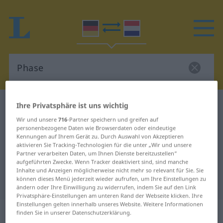
Deutsch-Niederländisch Wörterbuch
Phase
Ihre Privatsphäre ist uns wichtig
Deutsch-Niederländisch
Wir und unsere
716
-Partner speichern und greifen auf
personenbezogene Daten wie Browserdaten oder eindeutige
Übersetzung für "Phase"
Kennungen auf Ihrem Gerät zu. Durch Auswahl von Akzeptieren
aktivieren Sie Tracking-Technologien für die unter „Wir und unsere
Partner verarbeiten Daten, um Ihnen Dienste bereitzustellen“
aufgeführten Zwecke. Wenn Tracker deaktiviert sind, sind manche
"Phase" Niederländisch
Inhalte und Anzeigen möglicherweise nicht mehr so relevant für Sie. Sie
können dieses Menü jederzeit wieder aufrufen, um Ihre Einstellungen zu
Übersetzung
ändern oder Ihre Einwilligung zu widerrufen, indem Sie auf den Link
Privatsphäre-Einstellungen am unteren Rand der Webseite klicken. Ihre
Einstellungen gelten innerhalb unseres Website. Weitere Informationen
„Phase“
: Femininum, weiblich
finden Sie in unserer Datenschutzerklärung.