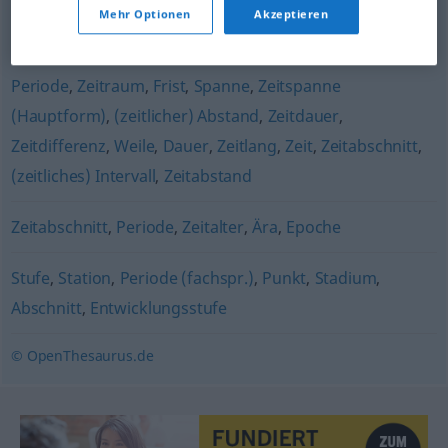
Mehr Optionen
Akzeptieren
Schritt
,
Stufe
,
Abschnitt
Periode
,
Zeitraum
,
Frist
,
Spanne
,
Zeitspanne
(Hauptform)
,
(zeitlicher) Abstand
,
Zeitdauer
,
Zeitdifferenz
,
Weile
,
Dauer
,
Zeitlang
,
Zeit
,
Zeitabschnitt
,
(zeitliches) Intervall
,
Zeitabstand
Zeitabschnitt
,
Periode
,
Zeitalter
,
Ära
,
Epoche
Stufe
,
Station
,
Periode (fachspr.)
,
Punkt
,
Stadium
,
Abschnitt
,
Entwicklungsstufe
© OpenThesaurus.de