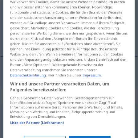
Wir verwenden Cookies, damit Sie unsere Webseite bestmöglich nutzen
und wir besser mit Ihnen kommunizieren können. Notwendige,
Phase
f
funktionale und statistische Cookies, die für den Betrieb der Webseite
und der statistischen Auswertung unserer Webseite erforderlich sind,
Übersicht aller Übersetzungen
werden auf Grundlage unserer Vorauswahl immer auf Ihrem Endgerät
gespeichert. Marketing-Cookies und Cookies, die der Bereitstellung
(Für mehr Details die Übersetzung anklicken/antippen)
personalisierter Werbung dienen, werden nur gespeichert, wenn Sie uns
durch einen Klick auf den „Akzeptieren“-Button Ihr Einverständnis
fase
geben. Klicken Sie ansonsten auf „Fortfahren ohne Akzeptieren“. Sie
können Ihre Einwilligung jederzeit für zukünftige Besuche unserer
Webseite widerrufen. Wenn Sie weitere Informationen zu den Cookies
und den Anpassungsmöglichkeiten möchten, klicken Sie einfach auf den
Button „Mehr Optionen“. Weitergehende Hinweise zu der
Datenverarbeitung entnehmen Sie ansonsten unserer
fase
Phase
a.
EL
Datenschutzerklärung
. Hier finden Sie unser
Impressum
.
Wir und unsere Partner verarbeiten Daten, um
Folgendes bereitzustellen:
Synonyme für "Phase"
Genaue Geolocation-Daten verwenden. Geräteeigenschaften zur
Identifikation aktiv abfragen. Speichern von und/oder Zugriff auf
Informationen auf einem Gerät. Personalisierte Werbung und Inhalte,
Messung von Werbung und Inhalten, Zielgruppenforschung und
Winkel
Entwicklung von Dienstleistungen.
Liste der Partner (Lieferanten)
L (fachspr.)
,
Leiter