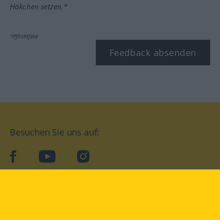
Häkchen setzen.*
*Pflichtfeld
Feedback absenden
Besuchen Sie uns auf:
facebook
YouTube
Instagram
Langenscheidt