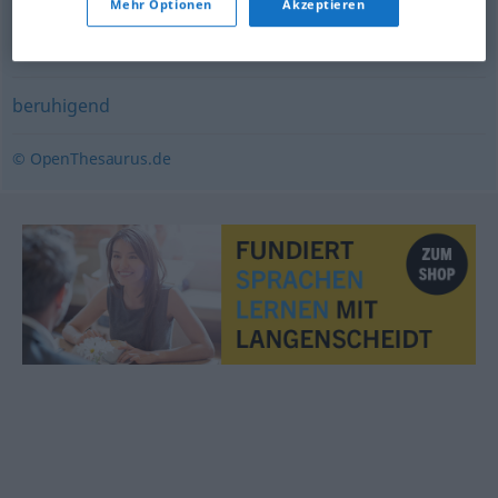
Mehr Optionen
Akzeptieren
vorteilhaft
,
charmant (fig.)
,
glücklich
,
erhebend
,
sympathisch (fig.)
,
herzerfrischend
beruhigend
© OpenThesaurus.de