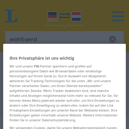
Ihre Privatsphäre ist uns wichtig
Deutsch-Niederländisch Wörterbuch
wohltuend
Wir und unsere
716
-Partner speichern und greifen auf
Deutsch-Niederländisch
personenbezogene Daten wie Browserdaten oder eindeutige
Kennungen auf Ihrem Gerät zu. Durch Auswahl von Akzeptieren
Übersetzung für "wohltuend"
aktivieren Sie Tracking-Technologien für die unter „Wir und unsere
Partner verarbeiten Daten, um Ihnen Dienste bereitzustellen“
aufgeführten Zwecke. Wenn Tracker deaktiviert sind, sind manche
"wohltuend" Niederländisch
Inhalte und Anzeigen möglicherweise nicht mehr so relevant für Sie. Sie
können dieses Menü jederzeit wieder aufrufen, um Ihre Einstellungen zu
Übersetzung
ändern oder Ihre Einwilligung zu widerrufen, indem Sie auf den Link
Privatsphäre-Einstellungen am unteren Rand der Webseite klicken. Ihre
Einstellungen gelten innerhalb unseres Website. Weitere Informationen
finden Sie in unserer Datenschutzerklärung.
„wohltuend“
Wir verwenden Cookies, damit Sie unsere Webseite bestmöglich nutzen