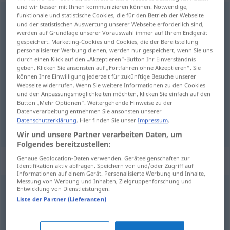
und wir besser mit Ihnen kommunizieren können. Notwendige,
wohltuend
[ˈv-]
funktionale und statistische Cookies, die für den Betrieb der Webseite
und der statistischen Auswertung unserer Webseite erforderlich sind,
werden auf Grundlage unserer Vorauswahl immer auf Ihrem Endgerät
Übersicht aller Übersetzungen
gespeichert. Marketing-Cookies und Cookies, die der Bereitstellung
(Für mehr Details die Übersetzung anklicken/antippen)
personalisierter Werbung dienen, werden nur gespeichert, wenn Sie uns
durch einen Klick auf den „Akzeptieren“-Button Ihr Einverständnis
geben. Klicken Sie ansonsten auf „Fortfahren ohne Akzeptieren“. Sie
weldadig, weldoend
können Ihre Einwilligung jederzeit für zukünftige Besuche unserer
Webseite widerrufen. Wenn Sie weitere Informationen zu den Cookies
und den Anpassungsmöglichkeiten möchten, klicken Sie einfach auf den
Button „Mehr Optionen“. Weitergehende Hinweise zu der
Datenverarbeitung entnehmen Sie ansonsten unserer
Datenschutzerklärung
. Hier finden Sie unser
Impressum
.
weldadig
,
weldoend
wohltuend
Wir und unsere Partner verarbeiten Daten, um
Folgendes bereitzustellen:
Genaue Geolocation-Daten verwenden. Geräteeigenschaften zur
Synonyme für "wohltuend"
Identifikation aktiv abfragen. Speichern von und/oder Zugriff auf
Informationen auf einem Gerät. Personalisierte Werbung und Inhalte,
Messung von Werbung und Inhalten, Zielgruppenforschung und
Entwicklung von Dienstleistungen.
angenehm (vor Adj.)
,
schön (ugs.)
Liste der Partner (Lieferanten)
erbaulich
,
angenehm
,
günstig
,
gut
,
erfreulich
,