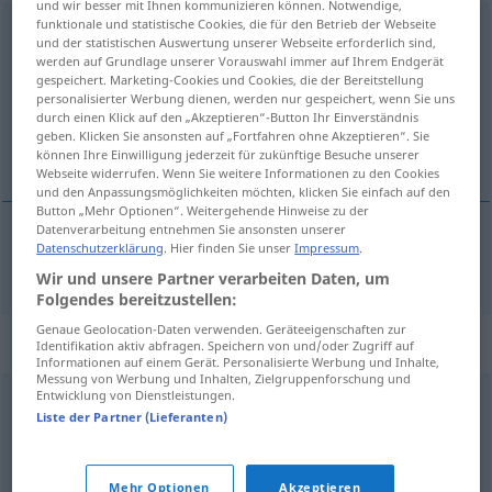
und wir besser mit Ihnen kommunizieren können. Notwendige,
funktionale und statistische Cookies, die für den Betrieb der Webseite
beruhigend
und der statistischen Auswertung unserer Webseite erforderlich sind,
werden auf Grundlage unserer Vorauswahl immer auf Ihrem Endgerät
Übersicht aller Übersetzungen
gespeichert. Marketing-Cookies und Cookies, die der Bereitstellung
personalisierter Werbung dienen, werden nur gespeichert, wenn Sie uns
(Für mehr Details die Übersetzung anklicken/antippen)
durch einen Klick auf den „Akzeptieren“-Button Ihr Einverständnis
geben. Klicken Sie ansonsten auf „Fortfahren ohne Akzeptieren“. Sie
geruststellend
können Ihre Einwilligung jederzeit für zukünftige Besuche unserer
Webseite widerrufen. Wenn Sie weitere Informationen zu den Cookies
und den Anpassungsmöglichkeiten möchten, klicken Sie einfach auf den
Button „Mehr Optionen“. Weitergehende Hinweise zu der
Datenverarbeitung entnehmen Sie ansonsten unserer
Datenschutzerklärung
. Hier finden Sie unser
Impressum
.
geruststellend
beruhigend
Wir und unsere Partner verarbeiten Daten, um
Folgendes bereitzustellen:
Genaue Geolocation-Daten verwenden. Geräteeigenschaften zur
Synonyme für "beruhigend"
Identifikation aktiv abfragen. Speichern von und/oder Zugriff auf
Informationen auf einem Gerät. Personalisierte Werbung und Inhalte,
Messung von Werbung und Inhalten, Zielgruppenforschung und
Entwicklung von Dienstleistungen.
wohltuend
Liste der Partner (Lieferanten)
© OpenThesaurus.de
Mehr Optionen
Akzeptieren