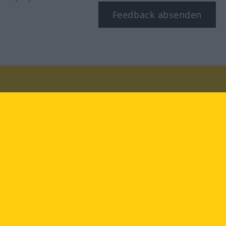
Feedback absenden
Besuchen Sie uns auf:
facebook
YouTube
Instagram
Langenscheidt
NUTZUNGSBEDINGUNGEN