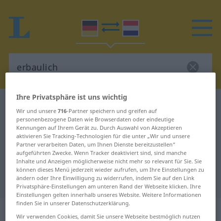
Ihre Privatsphäre ist uns wichtig
Deutsch-Niederländisch Wörterbuch
erbaulich
Wir und unsere
716
-Partner speichern und greifen auf
Deutsch-Niederländisch
personenbezogene Daten wie Browserdaten oder eindeutige
Kennungen auf Ihrem Gerät zu. Durch Auswahl von Akzeptieren
Übersetzung für "erbaulich"
aktivieren Sie Tracking-Technologien für die unter „Wir und unsere
Partner verarbeiten Daten, um Ihnen Dienste bereitzustellen“
aufgeführten Zwecke. Wenn Tracker deaktiviert sind, sind manche
Inhalte und Anzeigen möglicherweise nicht mehr so relevant für Sie. Sie
"erbaulich" Niederländisch
können dieses Menü jederzeit wieder aufrufen, um Ihre Einstellungen zu
ändern oder Ihre Einwilligung zu widerrufen, indem Sie auf den Link
Übersetzung
Privatsphäre-Einstellungen am unteren Rand der Webseite klicken. Ihre
Einstellungen gelten innerhalb unseres Website. Weitere Informationen
finden Sie in unserer Datenschutzerklärung.
„erbaulich“
Wir verwenden Cookies, damit Sie unsere Webseite bestmöglich nutzen