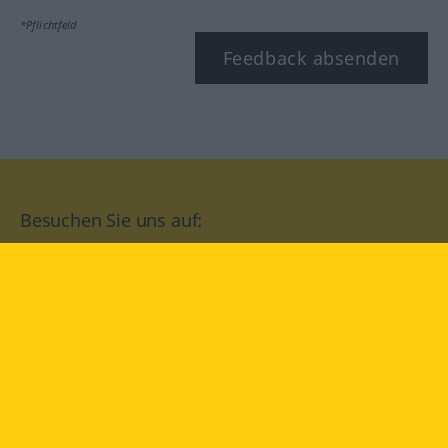
*Pflichtfeld
Feedback absenden
Besuchen Sie uns auf:
facebook
YouTube
Instagram
Langenscheidt