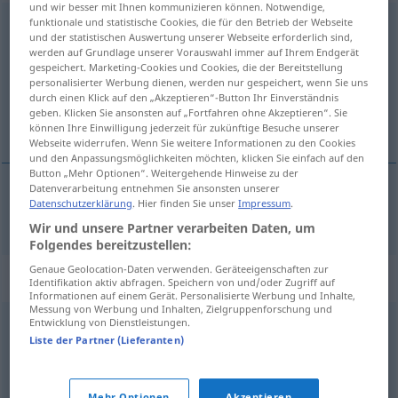
und wir besser mit Ihnen kommunizieren können. Notwendige,
funktionale und statistische Cookies, die für den Betrieb der Webseite
erbaulich
und der statistischen Auswertung unserer Webseite erforderlich sind,
werden auf Grundlage unserer Vorauswahl immer auf Ihrem Endgerät
Übersicht aller Übersetzungen
gespeichert. Marketing-Cookies und Cookies, die der Bereitstellung
(Für mehr Details die Übersetzung anklicken/antippen)
personalisierter Werbung dienen, werden nur gespeichert, wenn Sie uns
durch einen Klick auf den „Akzeptieren“-Button Ihr Einverständnis
geben. Klicken Sie ansonsten auf „Fortfahren ohne Akzeptieren“. Sie
stichtend, verheffend
können Ihre Einwilligung jederzeit für zukünftige Besuche unserer
Webseite widerrufen. Wenn Sie weitere Informationen zu den Cookies
und den Anpassungsmöglichkeiten möchten, klicken Sie einfach auf den
Button „Mehr Optionen“. Weitergehende Hinweise zu der
Datenverarbeitung entnehmen Sie ansonsten unserer
Datenschutzerklärung
. Hier finden Sie unser
Impressum
.
stichtend
, verheffend
erbaulich
Wir und unsere Partner verarbeiten Daten, um
Folgendes bereitzustellen:
Genaue Geolocation-Daten verwenden. Geräteeigenschaften zur
Synonyme für "erbaulich"
Identifikation aktiv abfragen. Speichern von und/oder Zugriff auf
Informationen auf einem Gerät. Personalisierte Werbung und Inhalte,
Messung von Werbung und Inhalten, Zielgruppenforschung und
Entwicklung von Dienstleistungen.
angenehm
,
günstig
,
gut
,
erfreulich
,
vorteilhaft
,
Liste der Partner (Lieferanten)
charmant (fig.)
,
glücklich
,
erhebend
,
sympathisch (fig.)
,
wohltuend
,
herzerfrischend
Mehr Optionen
Akzeptieren