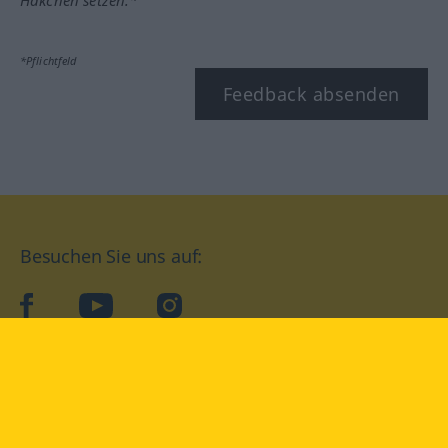
*Pflichtfeld
Feedback absenden
Besuchen Sie uns auf:
facebook
YouTube
Instagram
Langenscheidt