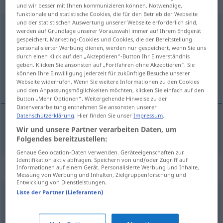
„herzerfrischend“
und wir besser mit Ihnen kommunizieren können. Notwendige,
funktionale und statistische Cookies, die für den Betrieb der Webseite
und der statistischen Auswertung unserer Webseite erforderlich sind,
herzerfrischend
werden auf Grundlage unserer Vorauswahl immer auf Ihrem Endgerät
gespeichert. Marketing-Cookies und Cookies, die der Bereitstellung
Übersicht aller Übersetzungen
personalisierter Werbung dienen, werden nur gespeichert, wenn Sie uns
durch einen Klick auf den „Akzeptieren“-Button Ihr Einverständnis
(Für mehr Details die Übersetzung anklicken/antippen)
geben. Klicken Sie ansonsten auf „Fortfahren ohne Akzeptieren“. Sie
können Ihre Einwilligung jederzeit für zukünftige Besuche unserer
hartverkwikkend
Webseite widerrufen. Wenn Sie weitere Informationen zu den Cookies
und den Anpassungsmöglichkeiten möchten, klicken Sie einfach auf den
Button „Mehr Optionen“. Weitergehende Hinweise zu der
Datenverarbeitung entnehmen Sie ansonsten unserer
Datenschutzerklärung
. Hier finden Sie unser
Impressum
.
Wir und unsere Partner verarbeiten Daten, um
hartverkwikkend
herzerfrischend
Folgendes bereitzustellen:
Genaue Geolocation-Daten verwenden. Geräteeigenschaften zur
Identifikation aktiv abfragen. Speichern von und/oder Zugriff auf
Synonyme für "herzerfrischend"
Informationen auf einem Gerät. Personalisierte Werbung und Inhalte,
Messung von Werbung und Inhalten, Zielgruppenforschung und
Entwicklung von Dienstleistungen.
Liste der Partner (Lieferanten)
erbaulich
,
angenehm
,
günstig
,
gut
,
erfreulich
,
vorteilhaft
,
charmant (fig.)
,
glücklich
,
erhebend
,