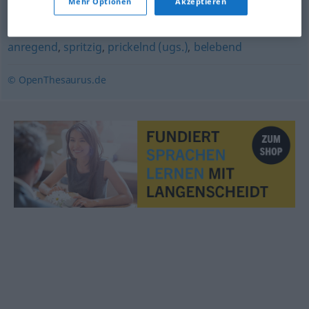
Mehr Optionen
Akzeptieren
sympathisch (fig.)
,
wohltuend
anregend
,
spritzig
,
prickelnd (ugs.)
,
belebend
© OpenThesaurus.de