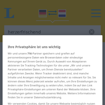
Ihre Privatsphäre ist uns wichtig
Deutsch-Niederländisch Wörterbuch
Wir und unsere
716
-Partner speichern und greifen auf
herzerfrischend
personenbezogene Daten wie Browserdaten oder eindeutige
Deutsch-Niederländisch
Kennungen auf Ihrem Gerät zu. Durch Auswahl von Akzeptieren
aktivieren Sie Tracking-Technologien für die unter „Wir und unsere
Übersetzung für "herzerfrischend"
Partner verarbeiten Daten, um Ihnen Dienste bereitzustellen“
aufgeführten Zwecke. Wenn Tracker deaktiviert sind, sind manche
Inhalte und Anzeigen möglicherweise nicht mehr so relevant für Sie. Sie
können dieses Menü jederzeit wieder aufrufen, um Ihre Einstellungen zu
"herzerfrischend" Niederländisch
ändern oder Ihre Einwilligung zu widerrufen, indem Sie auf den Link
Privatsphäre-Einstellungen am unteren Rand der Webseite klicken. Ihre
Übersetzung
Einstellungen gelten innerhalb unseres Website. Weitere Informationen
finden Sie in unserer Datenschutzerklärung.
Wir verwenden Cookies, damit Sie unsere Webseite bestmöglich nutzen