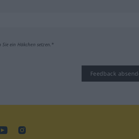
m Sie ein Häkchen setzen.*
Feedback absend
ook
YouTube
Instagram