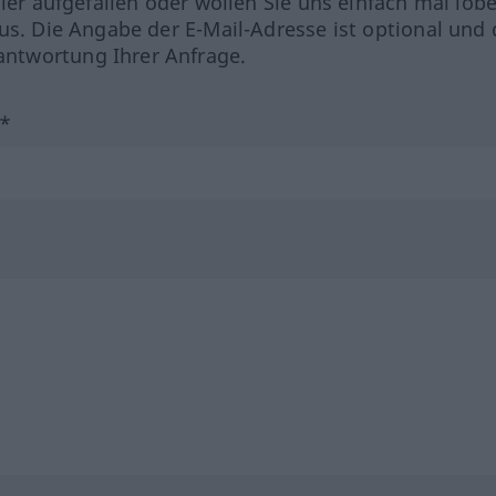
hler aufgefallen oder wollen Sie uns einfach mal lob
us. Die Angabe der E-Mail-Adresse ist optional und 
ntwortung Ihrer Anfrage.
?*