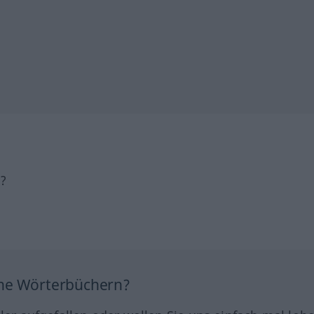
h?
ine Wörterbüchern?