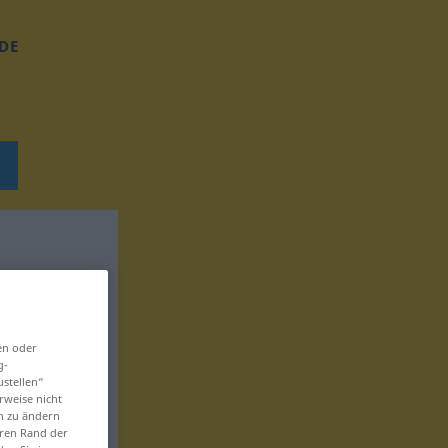
DE
en oder
g-
ustellen“
rweise nicht
en zu ändern
eren Rand der