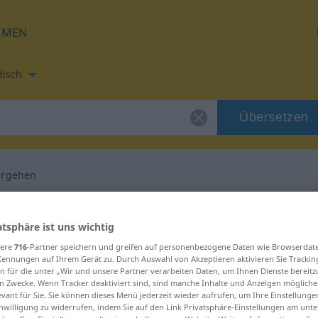
HMEN
disch
Übersetzen
ergehen
etzung für "weitergehen"
atsphäre ist uns wichtig
sere
716
-Partner speichern und greifen auf personenbezogene Daten wie Browserdat
 Übersetzung
Kennungen auf Ihrem Gerät zu. Durch Auswahl von Akzeptieren aktivieren Sie Trackin
n für die unter „Wir und unsere Partner verarbeiten Daten, um Ihnen Dienste bereitz
n Zwecke. Wenn Tracker deaktiviert sind, sind manche Inhalte und Anzeigen mögliche
evant für Sie. Sie können dieses Menü jederzeit wieder aufrufen, um Ihre Einstellung
inwilligung zu widerrufen, indem Sie auf den Link Privatsphäre-Einstellungen am unt