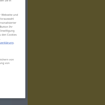
den Sie in
er Webseite und
 Vorauswahl
sonalisierter
Button Ihr
Einwilligung
zu den Cookies
.
zerklärung
.
eichern von
sung von