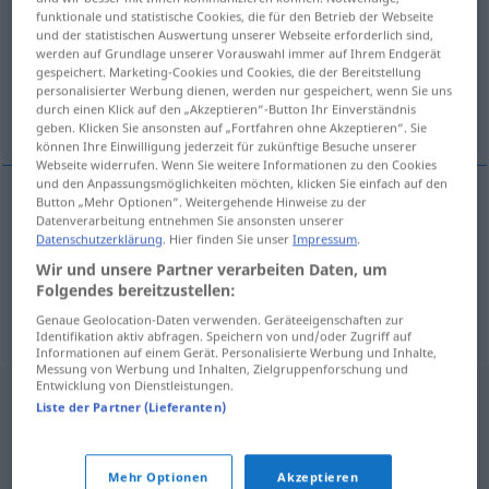
funktionale und statistische Cookies, die für den Betrieb der Webseite
und der statistischen Auswertung unserer Webseite erforderlich sind,
Übersicht aller Übersetzungen
werden auf Grundlage unserer Vorauswahl immer auf Ihrem Endgerät
(Für mehr Details die Übersetzung anklicken/antippen)
gespeichert. Marketing-Cookies und Cookies, die der Bereitstellung
personalisierter Werbung dienen, werden nur gespeichert, wenn Sie uns
durch einen Klick auf den „Akzeptieren“-Button Ihr Einverständnis
weitergehen, fortfahren
geben. Klicken Sie ansonsten auf „Fortfahren ohne Akzeptieren“. Sie
können Ihre Einwilligung jederzeit für zukünftige Besuche unserer
Webseite widerrufen. Wenn Sie weitere Informationen zu den Cookies
und den Anpassungsmöglichkeiten möchten, klicken Sie einfach auf den
Button „Mehr Optionen“. Weitergehende Hinweise zu der
Datenverarbeitung entnehmen Sie ansonsten unserer
weitergehen
voortgaan
Datenschutzerklärung
. Hier finden Sie unser
Impressum
.
Wir und unsere Partner verarbeiten Daten, um
fortfahren
voortgaan
Folgendes bereitzustellen:
Genaue Geolocation-Daten verwenden. Geräteeigenschaften zur
Identifikation aktiv abfragen. Speichern von und/oder Zugriff auf
Informationen auf einem Gerät. Personalisierte Werbung und Inhalte,
Messung von Werbung und Inhalten, Zielgruppenforschung und
Entwicklung von Dienstleistungen.
Liste der Partner (Lieferanten)
Mehr Optionen
Akzeptieren