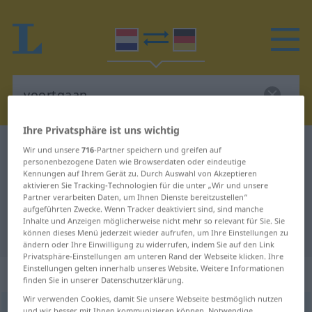
Ihre Privatsphäre ist uns wichtig
Niederländisch-Deutsch Wörterbuch
voortgaan
Wir und unsere
716
-Partner speichern und greifen auf
personenbezogene Daten wie Browserdaten oder eindeutige
Niederländisch-Deutsch
Kennungen auf Ihrem Gerät zu. Durch Auswahl von Akzeptieren
aktivieren Sie Tracking-Technologien für die unter „Wir und unsere
Übersetzung für "voortgaan"
Partner verarbeiten Daten, um Ihnen Dienste bereitzustellen“
aufgeführten Zwecke. Wenn Tracker deaktiviert sind, sind manche
Inhalte und Anzeigen möglicherweise nicht mehr so relevant für Sie. Sie
"voortgaan" Deutsch Übersetzung
können dieses Menü jederzeit wieder aufrufen, um Ihre Einstellungen zu
ändern oder Ihre Einwilligung zu widerrufen, indem Sie auf den Link
Privatsphäre-Einstellungen am unteren Rand der Webseite klicken. Ihre
Einstellungen gelten innerhalb unseres Website. Weitere Informationen
„voortgaan“
: werkwoord
finden Sie in unserer Datenschutzerklärung.
Wir verwenden Cookies, damit Sie unsere Webseite bestmöglich nutzen
voortgaan
v
<
zn
>
und wir besser mit Ihnen kommunizieren können. Notwendige,