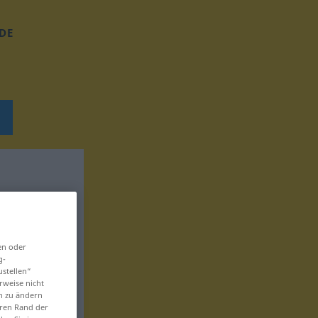
DE
en oder
g-
ustellen“
rweise nicht
en zu ändern
eren Rand der