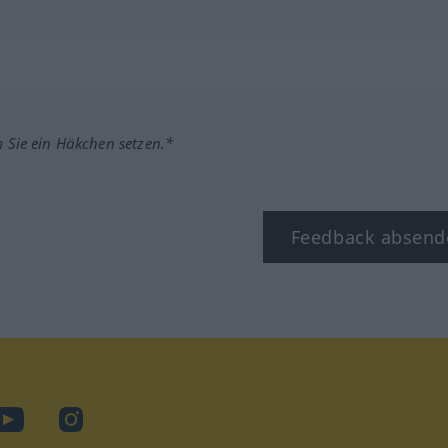
m Sie ein Häkchen setzen.*
Feedback absend
ook
YouTube
Instagram