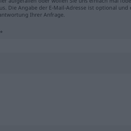
hler aufgefallen oder wollen Sie uns einfach mal lob
us. Die Angabe der E-Mail-Adresse ist optional und 
ntwortung Ihrer Anfrage.
?*