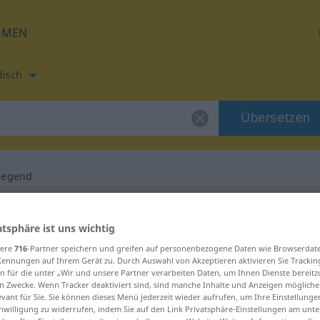
HMEN
disch
Übersetzen
iegend
etzung für "vorwiegend"
atsphäre ist uns wichtig
sere
716
-Partner speichern und greifen auf personenbezogene Daten wie Browserdat
Übersetzung
Kennungen auf Ihrem Gerät zu. Durch Auswahl von Akzeptieren aktivieren Sie Trackin
n für die unter „Wir und unsere Partner verarbeiten Daten, um Ihnen Dienste bereitz
n Zwecke. Wenn Tracker deaktiviert sind, sind manche Inhalte und Anzeigen mögliche
evant für Sie. Sie können dieses Menü jederzeit wieder aufrufen, um Ihre Einstellung
inwilligung zu widerrufen, indem Sie auf den Link Privatsphäre-Einstellungen am unt