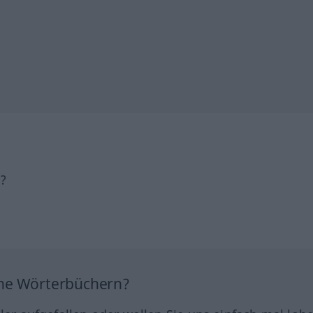
h?
ine Wörterbüchern?