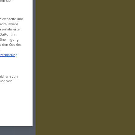
den Sie in
er Webseite und
 Vorauswahl
sonalisierter
Button Ihr
Einwilligung
zu den Cookies
.
zerklärung
.
eichern von
sung von