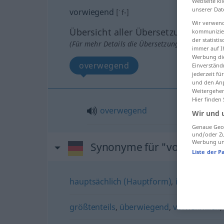
Webseite kli
unserer Dat
vorwiegend
[ˈf-]
Wir verwend
Übersicht aller Übersetzungen
kommunizier
der statist
(Für mehr Details die Übersetzung anklicken/an
immer auf I
Werbung die
overwegend
Einverständ
jederzeit f
und den Anp
Weitergehen
Hier finden
overwegend
Wir und 
Genaue Geol
und/oder Zu
Werbung und
Synonyme für "vorwiegen
Liste der P
hauptsächlich (Hauptform)
,
insbesonder
größtenteils
,
überwiegend
,
vornehmlich
,