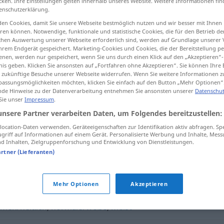
cken. Ihre Einstellungen gelten innerhalb unseres Website. Weitere Informationen fin
enschutzerklärung.
en Cookies, damit Sie unsere Webseite bestmöglich nutzen und wir besser mit Ihnen
en können. Notwendige, funktionale und statistische Cookies, die für den Betrieb d
ischen Auswertung unserer Webseite erforderlich sind, werden auf Grundlage unserer
tippen)
hrem Endgerät gespeichert. Marketing-Cookies und Cookies, die der Bereitstellung per
nen, werden nur gespeichert, wenn Sie uns durch einen Klick auf den „Akzeptieren“-
nis geben. Klicken Sie ansonsten auf „Fortfahren ohne Akzeptieren“. Sie können Ihre 
ür zukünftige Besuche unserer Webseite widerrufen. Wenn Sie weitere Informationen 
assungsmöglichkeiten möchten, klicken Sie einfach auf den Button „Mehr Optionen“
de Hinweise zu der Datenverarbeitung entnehmen Sie ansonsten unserer
Datenschut
 Sie unser
Impressum
.
vorwiegend
unsere Partner verarbeiten Daten, um Folgendes bereitzustellen:
ocation-Daten verwenden. Geräteeigenschaften zur Identifikation aktiv abfragen. Sp
griff auf Informationen auf einem Gerät. Personalisierte Werbung und Inhalte, Mes
 Inhalten, Zielgruppenforschung und Entwicklung von Dienstleistungen.
d"
artner (Lieferanten)
e
,
primär
,
überwiegend
,
größtenteils
,
vorrangig
Mehr Optionen
Akzeptieren
mehrheitlich
,
normalerweise
,
meist