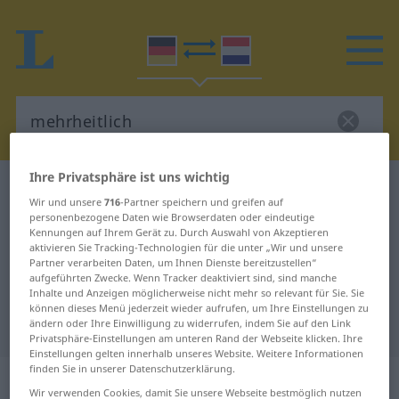
Ihre Privatsphäre ist uns wichtig
Deutsch-Niederländisch Wörterbuch
mehrheitlich
Wir und unsere
716
-Partner speichern und greifen auf
Deutsch-Niederländisch
personenbezogene Daten wie Browserdaten oder eindeutige
Kennungen auf Ihrem Gerät zu. Durch Auswahl von Akzeptieren
Übersetzung für "mehrheitlich"
aktivieren Sie Tracking-Technologien für die unter „Wir und unsere
Partner verarbeiten Daten, um Ihnen Dienste bereitzustellen“
aufgeführten Zwecke. Wenn Tracker deaktiviert sind, sind manche
Inhalte und Anzeigen möglicherweise nicht mehr so relevant für Sie. Sie
"mehrheitlich" Niederländisch
können dieses Menü jederzeit wieder aufrufen, um Ihre Einstellungen zu
Übersetzung
ändern oder Ihre Einwilligung zu widerrufen, indem Sie auf den Link
Privatsphäre-Einstellungen am unteren Rand der Webseite klicken. Ihre
Einstellungen gelten innerhalb unseres Website. Weitere Informationen
finden Sie in unserer Datenschutzerklärung.
„mehrheitlich“
Wir verwenden Cookies, damit Sie unsere Webseite bestmöglich nutzen