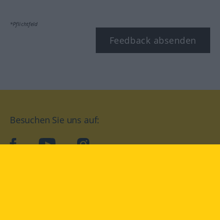
*Pflichtfeld
Feedback absenden
Besuchen Sie uns auf:
facebook
YouTube
Instagram
Langenscheidt