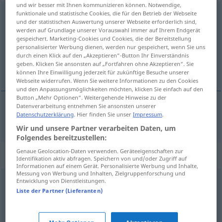
und wir besser mit Ihnen kommunizieren können. Notwendige,
mehrheitlich
funktionale und statistische Cookies, die für den Betrieb der Webseite
und der statistischen Auswertung unserer Webseite erforderlich sind,
werden auf Grundlage unserer Vorauswahl immer auf Ihrem Endgerät
Übersicht aller Übersetzungen
gespeichert. Marketing-Cookies und Cookies, die der Bereitstellung
(Für mehr Details die Übersetzung anklicken/antippen)
personalisierter Werbung dienen, werden nur gespeichert, wenn Sie uns
durch einen Klick auf den „Akzeptieren“-Button Ihr Einverständnis
geben. Klicken Sie ansonsten auf „Fortfahren ohne Akzeptieren“. Sie
bij meerderheid, meerderheids-
können Ihre Einwilligung jederzeit für zukünftige Besuche unserer
Webseite widerrufen. Wenn Sie weitere Informationen zu den Cookies
und den Anpassungsmöglichkeiten möchten, klicken Sie einfach auf den
Button „Mehr Optionen“. Weitergehende Hinweise zu der
Datenverarbeitung entnehmen Sie ansonsten unserer
Datenschutzerklärung
. Hier finden Sie unser
Impressum
.
bij
meerderheid
, meerderheids-
mehrheitlich
Wir und unsere Partner verarbeiten Daten, um
Folgendes bereitzustellen:
Genaue Geolocation-Daten verwenden. Geräteeigenschaften zur
Synonyme für "mehrheitlich"
Identifikation aktiv abfragen. Speichern von und/oder Zugriff auf
Informationen auf einem Gerät. Personalisierte Werbung und Inhalte,
Messung von Werbung und Inhalten, Zielgruppenforschung und
Entwicklung von Dienstleistungen.
hauptsächlich
,
überwiegend
,
meistens
,
zumeist
,
häufig
,
Liste der Partner (Lieferanten)
größtenteils
,
meist