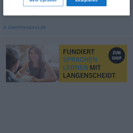
Mehr Optionen
Akzeptieren
größtenteils
,
überwiegend
,
vornehmlich
,
normalerweise
,
meist
,
vorwiegend
© OpenThesaurus.de