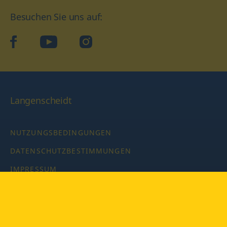
Besuchen Sie uns auf:
facebook
YouTube
Instagram
Langenscheidt
NUTZUNGSBEDINGUNGEN
DATENSCHUTZBESTIMMUNGEN
IMPRESSUM
PRIVATSPHÄRE-EINSTELLUNGEN
LATEINWÖRTERBUCH MIT CODE