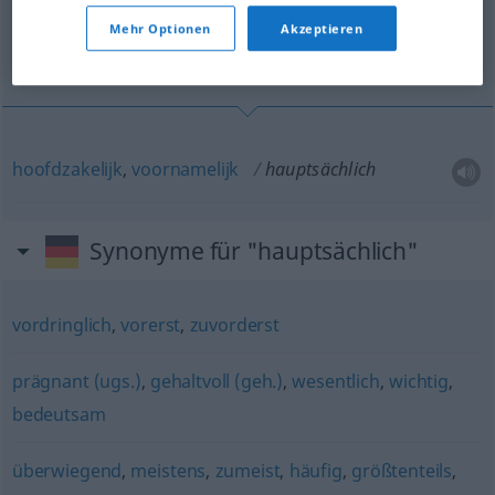
(Für mehr Details die Übersetzung anklicken/antippen)
Mehr Optionen
Akzeptieren
hoofdzakelijk, voornamelijk
hoofdzakelijk
,
voornamelijk
hauptsächlich
Synonyme für "hauptsächlich"
vordringlich
,
vorerst
,
zuvorderst
prägnant (ugs.)
,
gehaltvoll (geh.)
,
wesentlich
,
wichtig
,
bedeutsam
überwiegend
,
meistens
,
zumeist
,
häufig
,
größtenteils
,