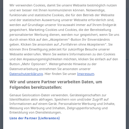
„hauptsächlich“
: Adjektiv
Wir verwenden Cookies, damit Sie unsere Webseite bestmöglich nutzen
und wir besser mit Ihnen kommunizieren können. Notwendige,
hauptsächlich
funktionale und statistische Cookies, die für den Betrieb der Webseite
adj
und der statistischen Auswertung unserer Webseite erforderlich sind,
werden auf Grundlage unserer Vorauswahl immer auf Ihrem Endgerät
Übersicht aller Übersetzungen
gespeichert. Marketing-Cookies und Cookies, die der Bereitstellung
(Für mehr Details die Übersetzung anklicken/antippen)
personalisierter Werbung dienen, werden nur gespeichert, wenn Sie uns
durch einen Klick auf den „Akzeptieren“-Button Ihr Einverständnis
geben. Klicken Sie ansonsten auf „Fortfahren ohne Akzeptieren“. Sie
voornaamst
können Ihre Einwilligung jederzeit für zukünftige Besuche unserer
Webseite widerrufen. Wenn Sie weitere Informationen zu den Cookies
und den Anpassungsmöglichkeiten möchten, klicken Sie einfach auf den
Button „Mehr Optionen“. Weitergehende Hinweise zu der
Datenverarbeitung entnehmen Sie ansonsten unserer
Datenschutzerklärung
. Hier finden Sie unser
Impressum
.
voornaamst
hauptsächlich
Wir und unsere Partner verarbeiten Daten, um
Folgendes bereitzustellen:
Genaue Geolocation-Daten verwenden. Geräteeigenschaften zur
„hauptsächlich“
: Adverb
Identifikation aktiv abfragen. Speichern von und/oder Zugriff auf
Informationen auf einem Gerät. Personalisierte Werbung und Inhalte,
Messung von Werbung und Inhalten, Zielgruppenforschung und
hauptsächlich
Entwicklung von Dienstleistungen.
adv
Liste der Partner (Lieferanten)
Übersicht aller Übersetzungen