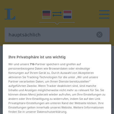
Deutsch-Niederländisch Wörterbuch
Ihre Privatsphäre ist uns wichtig
hauptsächlich
Wir und unsere
716
-Partner speichern und greifen auf
Deutsch-Niederländisch
personenbezogene Daten wie Browserdaten oder eindeutige
Kennungen auf Ihrem Gerät zu. Durch Auswahl von Akzeptieren
Übersetzung für "hauptsächlich"
aktivieren Sie Tracking-Technologien für die unter „Wir und unsere
Partner verarbeiten Daten, um Ihnen Dienste bereitzustellen“
aufgeführten Zwecke. Wenn Tracker deaktiviert sind, sind manche
Inhalte und Anzeigen möglicherweise nicht mehr so relevant für Sie. Sie
"hauptsächlich" Niederländisch
können dieses Menü jederzeit wieder aufrufen, um Ihre Einstellungen zu
Übersetzung
ändern oder Ihre Einwilligung zu widerrufen, indem Sie auf den Link
Privatsphäre-Einstellungen am unteren Rand der Webseite klicken. Ihre
Einstellungen gelten innerhalb unseres Website. Weitere Informationen
finden Sie in unserer Datenschutzerklärung.