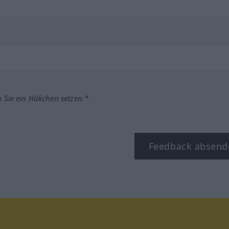
m Sie ein Häkchen setzen.*
Feedback absend