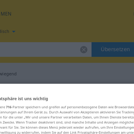
HMEN
disch
Übersetzen
wiegend
etzung für "überwiegend"
atsphäre ist uns wichtig
 Übersetzung
sere
716
-Partner speichern und greifen auf personenbezogene Daten wie Browserdat
Kennungen auf Ihrem Gerät zu. Durch Auswahl von Akzeptieren aktivieren Sie Trackin
n für die unter „Wir und unsere Partner verarbeiten Daten, um Ihnen Dienste bereitz
n Zwecke. Wenn Tracker deaktiviert sind, sind manche Inhalte und Anzeigen mögliche
evant für Sie. Sie können dieses Menü jederzeit wieder aufrufen, um Ihre Einstellung
inwilligung zu widerrufen, indem Sie auf den Link Privatsphäre-Einstellungen am unt