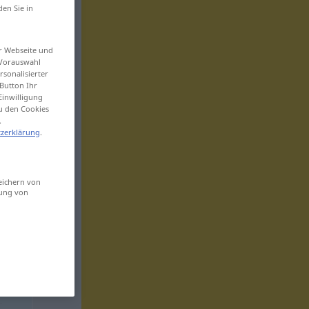
den Sie in
er Webseite und
 Vorauswahl
sonalisierter
Button Ihr
Einwilligung
zu den Cookies
.
zerklärung
.
eichern von
sung von