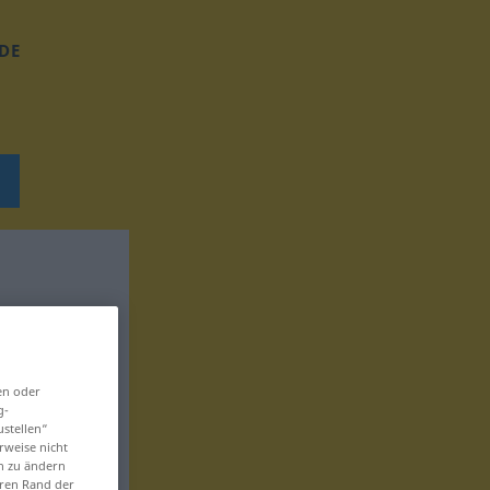
DE
en oder
g-
ustellen“
rweise nicht
en zu ändern
eren Rand der