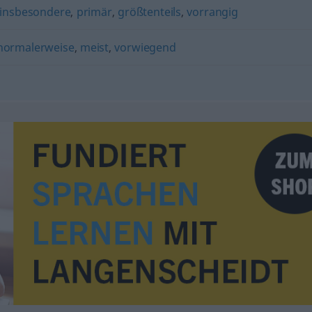
insbesondere
,
primär
,
größtenteils
,
vorrangig
normalerweise
,
meist
,
vorwiegend