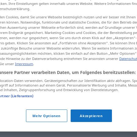
cken. Ihre Einstellungen gelten innerhalb unseres Website. Weitere Informationen fin
enschutzerklärung.
en Cookies, damit Sie unsere Webseite bestmöglich nutzen und wir besser mit Ihnen
en können. Notwendige, funktionale und statistische Cookies, die für den Betrieb d
tippen)
ischen Auswertung unserer Webseite erforderlich sind, werden auf Grundlage unserer
hrem Endgerät gespeichert. Marketing-Cookies und Cookies, die der Bereitstellung per
nen, werden nur gespeichert, wenn Sie uns durch einen Klick auf den „Akzeptieren“-
nis geben. Klicken Sie ansonsten auf „Fortfahren ohne Akzeptieren“. Sie können Ihre 
ür zukünftige Besuche unserer Webseite widerrufen. Wenn Sie weitere Informationen 
assungsmöglichkeiten möchten, klicken Sie einfach auf den Button „Mehr Optionen“
de Hinweise zu der Datenverarbeitung entnehmen Sie ansonsten unserer
Datenschut
 Sie unser
Impressum
.
überwiegend
unsere Partner verarbeiten Daten, um Folgendes bereitzustellen:
ocation-Daten verwenden. Geräteeigenschaften zur Identifikation aktiv abfragen. Sp
griff auf Informationen auf einem Gerät. Personalisierte Werbung und Inhalte, Mes
nd"
 Inhalten, Zielgruppenforschung und Entwicklung von Dienstleistungen.
artner (Lieferanten)
Mehr Optionen
Akzeptieren
,
größtenteils
,
meist
,
mehrheitlich