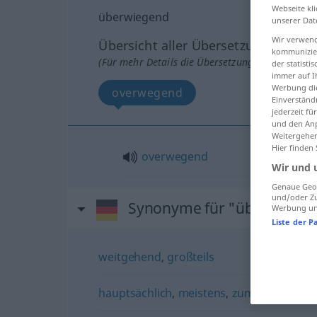
Webseite kli
überwiegend
unserer Dat
Wir verwend
Übersicht aller Übersetzungen
kommunizier
(Für mehr Details die Übersetzung anklicken/an
der statist
immer auf I
Werbung die
overwegend
Einverständ
jederzeit f
und den Anp
Weitergehen
Hier finden
overwegend
Wir und 
Genaue Geol
und/oder Zu
Synonyme für "überwiege
Werbung und
Liste der P
weitgehend
,
großteils
hauptsächlich
,
meistens
,
zumeist
,
häufig