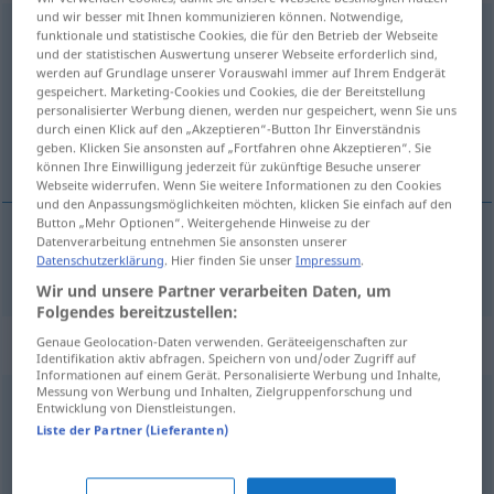
und wir besser mit Ihnen kommunizieren können. Notwendige,
Thema
n
<
-s
;
Themen
>
funktionale und statistische Cookies, die für den Betrieb der Webseite
und der statistischen Auswertung unserer Webseite erforderlich sind,
Übersicht aller Übersetzungen
werden auf Grundlage unserer Vorauswahl immer auf Ihrem Endgerät
gespeichert. Marketing-Cookies und Cookies, die der Bereitstellung
(Für mehr Details die Übersetzung anklicken/antippen)
personalisierter Werbung dienen, werden nur gespeichert, wenn Sie uns
durch einen Klick auf den „Akzeptieren“-Button Ihr Einverständnis
thema, onderwerp
geben. Klicken Sie ansonsten auf „Fortfahren ohne Akzeptieren“. Sie
können Ihre Einwilligung jederzeit für zukünftige Besuche unserer
Webseite widerrufen. Wenn Sie weitere Informationen zu den Cookies
und den Anpassungsmöglichkeiten möchten, klicken Sie einfach auf den
Button „Mehr Optionen“. Weitergehende Hinweise zu der
Datenverarbeitung entnehmen Sie ansonsten unserer
Datenschutzerklärung
. Hier finden Sie unser
Impressum
.
(het) thema, (het)
onderwerp
Thema
Wir und unsere Partner verarbeiten Daten, um
Folgendes bereitzustellen:
Synonyme für "Thema"
Genaue Geolocation-Daten verwenden. Geräteeigenschaften zur
Identifikation aktiv abfragen. Speichern von und/oder Zugriff auf
Informationen auf einem Gerät. Personalisierte Werbung und Inhalte,
Messung von Werbung und Inhalten, Zielgruppenforschung und
Entwicklung von Dienstleistungen.
Motiv
Liste der Partner (Lieferanten)
Stoff
,
Gegenstand
,
Inhalt
,
Gehalt
,
Sujet (künstlerisch)