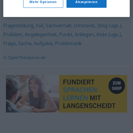
Mehr Optionen
Akzeptieren
Themenkreis
Fragestellung
,
Fall
,
Sachverhalt
,
Umstand
,
Ding (ugs.)
,
Problem
,
Angelegenheit
,
Punkt
,
Anliegen
,
Kiste (ugs.)
,
Frage
,
Sache
,
Aufgabe
,
Problematik
© OpenThesaurus.de