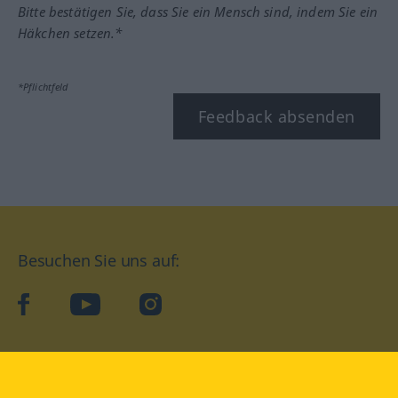
Bitte bestätigen Sie, dass Sie ein Mensch sind, indem Sie ein
Häkchen setzen.*
*Pflichtfeld
Feedback absenden
Besuchen Sie uns auf:
facebook
YouTube
Instagram