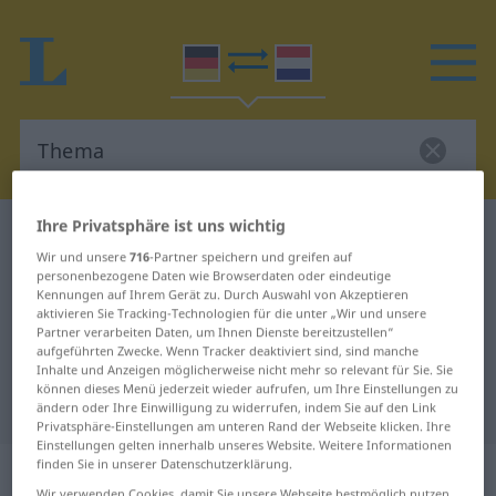
Ihre Privatsphäre ist uns wichtig
Deutsch-Niederländisch Wörterbuch
Thema
Wir und unsere
716
-Partner speichern und greifen auf
Deutsch-Niederländisch
personenbezogene Daten wie Browserdaten oder eindeutige
Kennungen auf Ihrem Gerät zu. Durch Auswahl von Akzeptieren
Übersetzung für "Thema"
aktivieren Sie Tracking-Technologien für die unter „Wir und unsere
Partner verarbeiten Daten, um Ihnen Dienste bereitzustellen“
aufgeführten Zwecke. Wenn Tracker deaktiviert sind, sind manche
"Thema" Niederländisch
Inhalte und Anzeigen möglicherweise nicht mehr so relevant für Sie. Sie
können dieses Menü jederzeit wieder aufrufen, um Ihre Einstellungen zu
Übersetzung
ändern oder Ihre Einwilligung zu widerrufen, indem Sie auf den Link
Privatsphäre-Einstellungen am unteren Rand der Webseite klicken. Ihre
Einstellungen gelten innerhalb unseres Website. Weitere Informationen
„Thema“
: Neutrum, sächlich
finden Sie in unserer Datenschutzerklärung.
Wir verwenden Cookies, damit Sie unsere Webseite bestmöglich nutzen