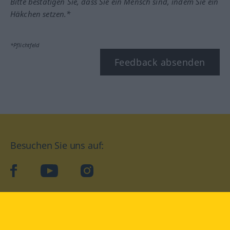
Bitte bestätigen Sie, dass Sie ein Mensch sind, indem Sie ein
Häkchen setzen.*
*Pflichtfeld
Feedback absenden
Besuchen Sie uns auf:
facebook
YouTube
Instagram
Langenscheidt