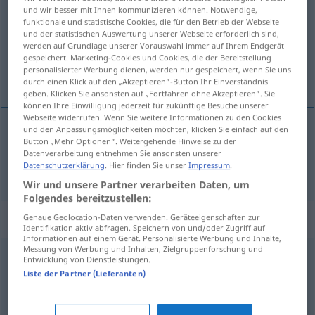
und wir besser mit Ihnen kommunizieren können. Notwendige,
funktionale und statistische Cookies, die für den Betrieb der Webseite
Übersicht aller Übersetzungen
und der statistischen Auswertung unserer Webseite erforderlich sind,
(Für mehr Details die Übersetzung anklicken/antippen)
werden auf Grundlage unserer Vorauswahl immer auf Ihrem Endgerät
gespeichert. Marketing-Cookies und Cookies, die der Bereitstellung
personalisierter Werbung dienen, werden nur gespeichert, wenn Sie uns
het ding
durch einen Klick auf den „Akzeptieren“-Button Ihr Einverständnis
geben. Klicken Sie ansonsten auf „Fortfahren ohne Akzeptieren“. Sie
können Ihre Einwilligung jederzeit für zukünftige Besuche unserer
Webseite widerrufen. Wenn Sie weitere Informationen zu den Cookies
und den Anpassungsmöglichkeiten möchten, klicken Sie einfach auf den
Button „Mehr Optionen“. Weitergehende Hinweise zu der
(het) ding
Ding
Mädchen
a.
UMG
Datenverarbeitung entnehmen Sie ansonsten unserer
Datenschutzerklärung
. Hier finden Sie unser
Impressum
.
Wir und unsere Partner verarbeiten Daten, um
Folgendes bereitzustellen:
Synonyme für "Ding"
Genaue Geolocation-Daten verwenden. Geräteeigenschaften zur
Identifikation aktiv abfragen. Speichern von und/oder Zugriff auf
Informationen auf einem Gerät. Personalisierte Werbung und Inhalte,
Messung von Werbung und Inhalten, Zielgruppenforschung und
Entwicklung von Dienstleistungen.
Sache
,
Gegenstand
,
Objekt
,
Teil
Liste der Partner (Lieferanten)
Fragestellung
,
Fall
,
Sachverhalt
,
Thema (Hauptform)
,