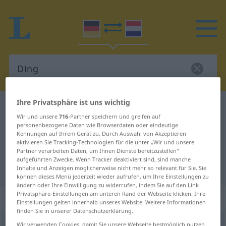
Ihre Privatsphäre ist uns wichtig
Deutsch-Niederländisch Wörterbuch
Ding
Wir und unsere
716
-Partner speichern und greifen auf
Deutsch-Niederländisch
personenbezogene Daten wie Browserdaten oder eindeutige
Kennungen auf Ihrem Gerät zu. Durch Auswahl von Akzeptieren
Übersetzung für "Ding"
aktivieren Sie Tracking-Technologien für die unter „Wir und unsere
Partner verarbeiten Daten, um Ihnen Dienste bereitzustellen“
aufgeführten Zwecke. Wenn Tracker deaktiviert sind, sind manche
"Ding" Niederländisch Übersetzung
Inhalte und Anzeigen möglicherweise nicht mehr so relevant für Sie. Sie
können dieses Menü jederzeit wieder aufrufen, um Ihre Einstellungen zu
ändern oder Ihre Einwilligung zu widerrufen, indem Sie auf den Link
Privatsphäre-Einstellungen am unteren Rand der Webseite klicken. Ihre
„Ding“
: Neutrum, sächlich
Einstellungen gelten innerhalb unseres Website. Weitere Informationen
finden Sie in unserer Datenschutzerklärung.
Ding
n
<
-(e)s
;
-e
;
-er
>
Wir verwenden Cookies, damit Sie unsere Webseite bestmöglich nutzen
UMG