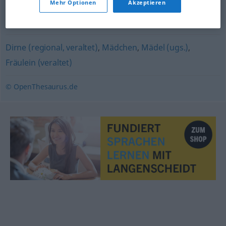
Mehr Optionen
Akzeptieren
Umstand
,
Problem
,
Angelegenheit
,
Punkt
,
Anliegen
,
Kiste (ugs.)
,
Frage
,
Sache
,
Aufgabe
,
Problematik
Dirne (regional, veraltet)
,
Mädchen
,
Mädel (ugs.)
,
Fräulein (veraltet)
© OpenThesaurus.de