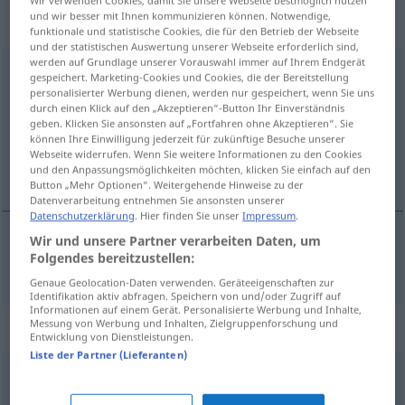
„Fragestellung“
: Femininum,
Wir verwenden Cookies, damit Sie unsere Webseite bestmöglich nutzen
und wir besser mit Ihnen kommunizieren können. Notwendige,
weiblich
funktionale und statistische Cookies, die für den Betrieb der Webseite
und der statistischen Auswertung unserer Webseite erforderlich sind,
werden auf Grundlage unserer Vorauswahl immer auf Ihrem Endgerät
Fragestellung
f
gespeichert. Marketing-Cookies und Cookies, die der Bereitstellung
personalisierter Werbung dienen, werden nur gespeichert, wenn Sie uns
Übersicht aller Übersetzungen
durch einen Klick auf den „Akzeptieren“-Button Ihr Einverständnis
geben. Klicken Sie ansonsten auf „Fortfahren ohne Akzeptieren“. Sie
(Für mehr Details die Übersetzung anklicken/antippen)
können Ihre Einwilligung jederzeit für zukünftige Besuche unserer
Webseite widerrufen. Wenn Sie weitere Informationen zu den Cookies
vraagstelling
und den Anpassungsmöglichkeiten möchten, klicken Sie einfach auf den
Button „Mehr Optionen“. Weitergehende Hinweise zu der
Datenverarbeitung entnehmen Sie ansonsten unserer
Datenschutzerklärung
. Hier finden Sie unser
Impressum
.
Wir und unsere Partner verarbeiten Daten, um
Folgendes bereitzustellen:
vraagstelling
Fragestellung
Genaue Geolocation-Daten verwenden. Geräteeigenschaften zur
Identifikation aktiv abfragen. Speichern von und/oder Zugriff auf
Informationen auf einem Gerät. Personalisierte Werbung und Inhalte,
Messung von Werbung und Inhalten, Zielgruppenforschung und
Synonyme für "Fragestellung"
Entwicklung von Dienstleistungen.
Liste der Partner (Lieferanten)
Frage
,
Problem