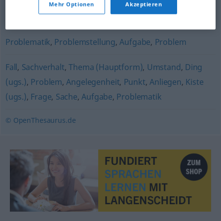
Mehr Optionen
Akzeptieren
Anfrage
,
Frage
Problematik
,
Problemstellung
,
Aufgabe
,
Problem
Fall
,
Sachverhalt
,
Thema (Hauptform)
,
Umstand
,
Ding
(ugs.)
,
Problem
,
Angelegenheit
,
Punkt
,
Anliegen
,
Kiste
(ugs.)
,
Frage
,
Sache
,
Aufgabe
,
Problematik
© OpenThesaurus.de