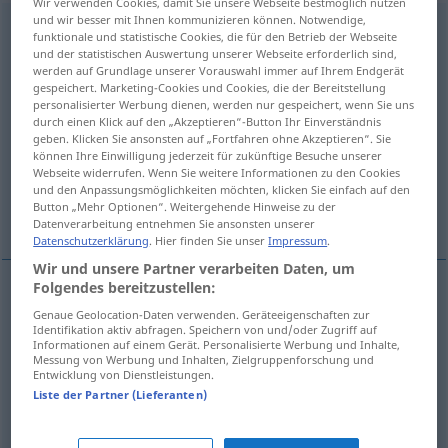
Wir verwenden Cookies, damit Sie unsere Webseite bestmöglich nutzen
und wir besser mit Ihnen kommunizieren können. Notwendige,
Strecke
f
funktionale und statistische Cookies, die für den Betrieb der Webseite
und der statistischen Auswertung unserer Webseite erforderlich sind,
Übersicht aller Übersetzungen
werden auf Grundlage unserer Vorauswahl immer auf Ihrem Endgerät
gespeichert. Marketing-Cookies und Cookies, die der Bereitstellung
(Für mehr Details die Übersetzung anklicken/antippen)
personalisierter Werbung dienen, werden nur gespeichert, wenn Sie uns
durch einen Klick auf den „Akzeptieren“-Button Ihr Einverständnis
afstand, mijngang, traject, route, eind weegs,
geben. Klicken Sie ansonsten auf „Fortfahren ohne Akzeptieren“. Sie
können Ihre Einwilligung jederzeit für zukünftige Besuche unserer
baanvak
Webseite widerrufen. Wenn Sie weitere Informationen zu den Cookies
und den Anpassungsmöglichkeiten möchten, klicken Sie einfach auf den
Button „Mehr Optionen“. Weitergehende Hinweise zu der
lijn
Datenverarbeitung entnehmen Sie ansonsten unserer
Datenschutzerklärung
. Hier finden Sie unser
Impressum
.
Wir und unsere Partner verarbeiten Daten, um
Folgendes bereitzustellen:
(het)
traject
,
route
, (het)
eind
weegs
Strecke
Genaue Geolocation-Daten verwenden. Geräteeigenschaften zur
Identifikation aktiv abfragen. Speichern von und/oder Zugriff auf
Informationen auf einem Gerät. Personalisierte Werbung und Inhalte,
Messung von Werbung und Inhalten, Zielgruppenforschung und
afstand
Strecke
Entfernung
a.
SPORT
Entwicklung von Dienstleistungen.
Liste der Partner (Lieferanten)
(het)
baanvak
,
lijn
Strecke
BAHN