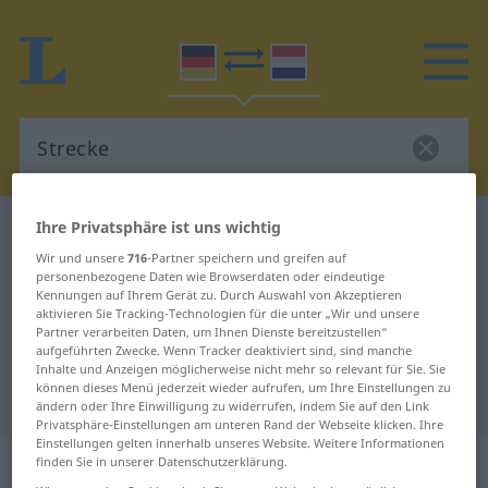
Ihre Privatsphäre ist uns wichtig
Deutsch-Niederländisch Wörterbuch
Strecke
Wir und unsere
716
-Partner speichern und greifen auf
Deutsch-Niederländisch
personenbezogene Daten wie Browserdaten oder eindeutige
Übersetzung für "Strecke"
Kennungen auf Ihrem Gerät zu. Durch Auswahl von Akzeptieren
aktivieren Sie Tracking-Technologien für die unter „Wir und unsere
Partner verarbeiten Daten, um Ihnen Dienste bereitzustellen“
aufgeführten Zwecke. Wenn Tracker deaktiviert sind, sind manche
"Strecke" Niederländisch
Inhalte und Anzeigen möglicherweise nicht mehr so relevant für Sie. Sie
können dieses Menü jederzeit wieder aufrufen, um Ihre Einstellungen zu
Übersetzung
ändern oder Ihre Einwilligung zu widerrufen, indem Sie auf den Link
Privatsphäre-Einstellungen am unteren Rand der Webseite klicken. Ihre
Einstellungen gelten innerhalb unseres Website. Weitere Informationen
„Strecke“
: Femininum, weiblich
finden Sie in unserer Datenschutzerklärung.