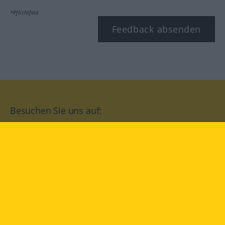
*Pflichtfeld
Feedback absenden
Besuchen Sie uns auf:
facebook
YouTube
Instagram
Langenscheidt