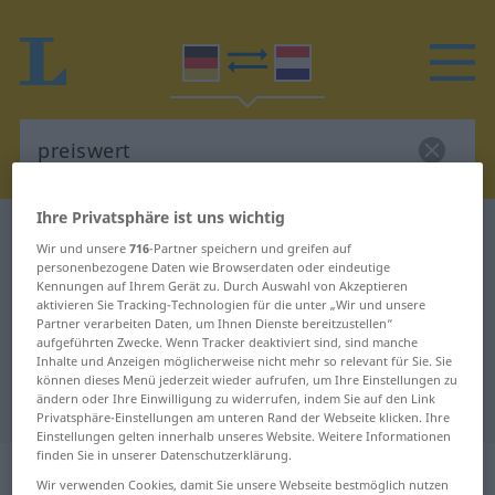
Ihre Privatsphäre ist uns wichtig
Deutsch-Niederländisch Wörterbuch
preiswert
Wir und unsere
716
-Partner speichern und greifen auf
Deutsch-Niederländisch
personenbezogene Daten wie Browserdaten oder eindeutige
Kennungen auf Ihrem Gerät zu. Durch Auswahl von Akzeptieren
Übersetzung für "preiswert"
aktivieren Sie Tracking-Technologien für die unter „Wir und unsere
Partner verarbeiten Daten, um Ihnen Dienste bereitzustellen“
aufgeführten Zwecke. Wenn Tracker deaktiviert sind, sind manche
Inhalte und Anzeigen möglicherweise nicht mehr so relevant für Sie. Sie
"preiswert" Niederländisch
können dieses Menü jederzeit wieder aufrufen, um Ihre Einstellungen zu
ändern oder Ihre Einwilligung zu widerrufen, indem Sie auf den Link
Übersetzung
Privatsphäre-Einstellungen am unteren Rand der Webseite klicken. Ihre
Einstellungen gelten innerhalb unseres Website. Weitere Informationen
finden Sie in unserer Datenschutzerklärung.
„preiswert“
Wir verwenden Cookies, damit Sie unsere Webseite bestmöglich nutzen