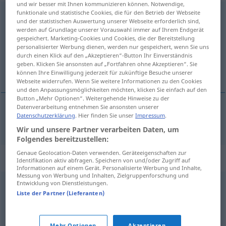
und wir besser mit Ihnen kommunizieren können. Notwendige,
funktionale und statistische Cookies, die für den Betrieb der Webseite
preiswert
und der statistischen Auswertung unserer Webseite erforderlich sind,
werden auf Grundlage unserer Vorauswahl immer auf Ihrem Endgerät
Übersicht aller Übersetzungen
gespeichert. Marketing-Cookies und Cookies, die der Bereitstellung
(Für mehr Details die Übersetzung anklicken/antippen)
personalisierter Werbung dienen, werden nur gespeichert, wenn Sie uns
durch einen Klick auf den „Akzeptieren“-Button Ihr Einverständnis
geben. Klicken Sie ansonsten auf „Fortfahren ohne Akzeptieren“. Sie
voordelig, goedkoop
können Ihre Einwilligung jederzeit für zukünftige Besuche unserer
Webseite widerrufen. Wenn Sie weitere Informationen zu den Cookies
und den Anpassungsmöglichkeiten möchten, klicken Sie einfach auf den
Button „Mehr Optionen“. Weitergehende Hinweise zu der
Datenverarbeitung entnehmen Sie ansonsten unserer
Datenschutzerklärung
. Hier finden Sie unser
Impressum
.
voordelig
,
goedkoop
preiswert
Wir und unsere Partner verarbeiten Daten, um
Folgendes bereitzustellen:
Genaue Geolocation-Daten verwenden. Geräteeigenschaften zur
Synonyme für "preiswert"
Identifikation aktiv abfragen. Speichern von und/oder Zugriff auf
Informationen auf einem Gerät. Personalisierte Werbung und Inhalte,
Messung von Werbung und Inhalten, Zielgruppenforschung und
Entwicklung von Dienstleistungen.
bezahlbar
,
günstig
,
preisgünstig
,
spottbillig
,
wohlfeil
Liste der Partner (Lieferanten)
(geh., veraltet)
,
erschwinglich
,
billig (preiswert)
(Hauptform)
,
kostengünstig
Mehr Optionen
Akzeptieren