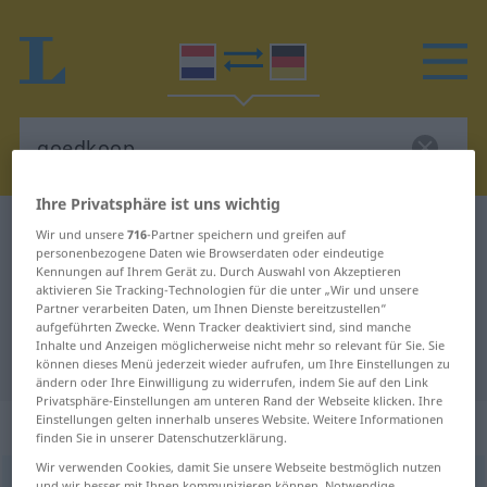
Ihre Privatsphäre ist uns wichtig
Niederländisch-Deutsch Wörterbuch
goedkoop
Wir und unsere
716
-Partner speichern und greifen auf
personenbezogene Daten wie Browserdaten oder eindeutige
Niederländisch-Deutsch
Kennungen auf Ihrem Gerät zu. Durch Auswahl von Akzeptieren
aktivieren Sie Tracking-Technologien für die unter „Wir und unsere
Übersetzung für "goedkoop"
Partner verarbeiten Daten, um Ihnen Dienste bereitzustellen“
aufgeführten Zwecke. Wenn Tracker deaktiviert sind, sind manche
Inhalte und Anzeigen möglicherweise nicht mehr so relevant für Sie. Sie
"goedkoop" Deutsch Übersetzung
können dieses Menü jederzeit wieder aufrufen, um Ihre Einstellungen zu
ändern oder Ihre Einwilligung zu widerrufen, indem Sie auf den Link
Privatsphäre-Einstellungen am unteren Rand der Webseite klicken. Ihre
Einstellungen gelten innerhalb unseres Website. Weitere Informationen
„goedkoop“
: bijvoeglijk naamwoord
finden Sie in unserer Datenschutzerklärung.
Wir verwenden Cookies, damit Sie unsere Webseite bestmöglich nutzen
goedkoop
[ɣ̊uˑtˈkoːp]
adj
und wir besser mit Ihnen kommunizieren können. Notwendige,