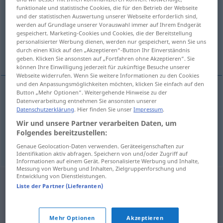
funktionale und statistische Cookies, die für den Betrieb der Webseite
und der statistischen Auswertung unserer Webseite erforderlich sind,
Übersicht aller Übersetzungen
werden auf Grundlage unserer Vorauswahl immer auf Ihrem Endgerät
(Für mehr Details die Übersetzung anklicken/antippen)
gespeichert. Marketing-Cookies und Cookies, die der Bereitstellung
personalisierter Werbung dienen, werden nur gespeichert, wenn Sie uns
durch einen Klick auf den „Akzeptieren“-Button Ihr Einverständnis
billig, preiswert, kostengünstig
geben. Klicken Sie ansonsten auf „Fortfahren ohne Akzeptieren“. Sie
können Ihre Einwilligung jederzeit für zukünftige Besuche unserer
Webseite widerrufen. Wenn Sie weitere Informationen zu den Cookies
und den Anpassungsmöglichkeiten möchten, klicken Sie einfach auf den
Button „Mehr Optionen“. Weitergehende Hinweise zu der
Datenverarbeitung entnehmen Sie ansonsten unserer
billig
goedkoop
a.
FIG
Datenschutzerklärung
. Hier finden Sie unser
Impressum
.
Wir und unsere Partner verarbeiten Daten, um
preiswert
,
kostengünstig
goedkoop
a.
FIG
Folgendes bereitzustellen:
Genaue Geolocation-Daten verwenden. Geräteeigenschaften zur
Identifikation aktiv abfragen. Speichern von und/oder Zugriff auf
Informationen auf einem Gerät. Personalisierte Werbung und Inhalte,
Messung von Werbung und Inhalten, Zielgruppenforschung und
Entwicklung von Dienstleistungen.
Liste der Partner (Lieferanten)
Mehr Optionen
Akzeptieren