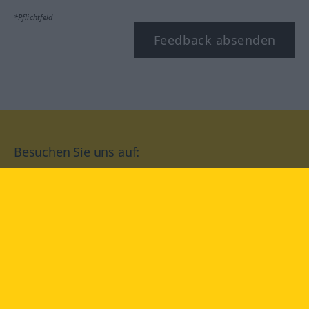
*Pflichtfeld
Feedback absenden
Besuchen Sie uns auf:
facebook
YouTube
Instagram
Langenscheidt