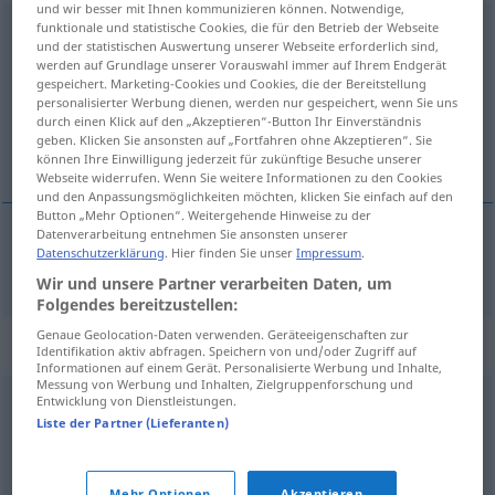
und wir besser mit Ihnen kommunizieren können. Notwendige,
funktionale und statistische Cookies, die für den Betrieb der Webseite
preisgünstig
und der statistischen Auswertung unserer Webseite erforderlich sind,
werden auf Grundlage unserer Vorauswahl immer auf Ihrem Endgerät
Übersicht aller Übersetzungen
gespeichert. Marketing-Cookies und Cookies, die der Bereitstellung
(Für mehr Details die Übersetzung anklicken/antippen)
personalisierter Werbung dienen, werden nur gespeichert, wenn Sie uns
durch einen Klick auf den „Akzeptieren“-Button Ihr Einverständnis
geben. Klicken Sie ansonsten auf „Fortfahren ohne Akzeptieren“. Sie
voordelig
können Ihre Einwilligung jederzeit für zukünftige Besuche unserer
Webseite widerrufen. Wenn Sie weitere Informationen zu den Cookies
und den Anpassungsmöglichkeiten möchten, klicken Sie einfach auf den
Button „Mehr Optionen“. Weitergehende Hinweise zu der
Datenverarbeitung entnehmen Sie ansonsten unserer
Datenschutzerklärung
. Hier finden Sie unser
Impressum
.
voordelig
preisgünstig
Wir und unsere Partner verarbeiten Daten, um
Folgendes bereitzustellen:
Genaue Geolocation-Daten verwenden. Geräteeigenschaften zur
Synonyme für "preisgünstig"
Identifikation aktiv abfragen. Speichern von und/oder Zugriff auf
Informationen auf einem Gerät. Personalisierte Werbung und Inhalte,
Messung von Werbung und Inhalten, Zielgruppenforschung und
Entwicklung von Dienstleistungen.
bezahlbar
,
preiswert
,
günstig
,
spottbillig
,
wohlfeil (geh.,
Liste der Partner (Lieferanten)
veraltet)
,
erschwinglich
,
billig (preiswert) (Hauptform)
,
kostengünstig
Mehr Optionen
Akzeptieren