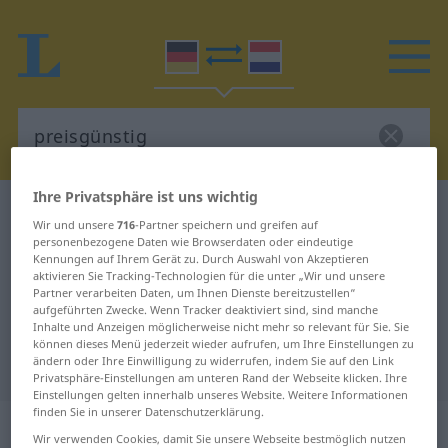
Ihre Privatsphäre ist uns wichtig
Deutsch-Niederländisch Wörterbuch
preisgünstig
Wir und unsere
716
-Partner speichern und greifen auf
Deutsch-Niederländisch
personenbezogene Daten wie Browserdaten oder eindeutige
Kennungen auf Ihrem Gerät zu. Durch Auswahl von Akzeptieren
Übersetzung für "preisgünstig"
aktivieren Sie Tracking-Technologien für die unter „Wir und unsere
Partner verarbeiten Daten, um Ihnen Dienste bereitzustellen“
aufgeführten Zwecke. Wenn Tracker deaktiviert sind, sind manche
Inhalte und Anzeigen möglicherweise nicht mehr so relevant für Sie. Sie
"preisgünstig" Niederländisch
können dieses Menü jederzeit wieder aufrufen, um Ihre Einstellungen zu
ändern oder Ihre Einwilligung zu widerrufen, indem Sie auf den Link
Übersetzung
Privatsphäre-Einstellungen am unteren Rand der Webseite klicken. Ihre
Einstellungen gelten innerhalb unseres Website. Weitere Informationen
finden Sie in unserer Datenschutzerklärung.
„preisgünstig“
Wir verwenden Cookies, damit Sie unsere Webseite bestmöglich nutzen