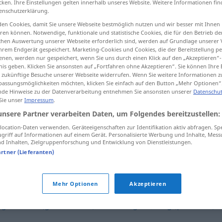
cken. Ihre Einstellungen gelten innerhalb unseres Website. Weitere Informationen fin
enschutzerklärung.
en Cookies, damit Sie unsere Webseite bestmöglich nutzen und wir besser mit Ihnen
en können. Notwendige, funktionale und statistische Cookies, die für den Betrieb d
ischen Auswertung unserer Webseite erforderlich sind, werden auf Grundlage unserer
tippen)
hrem Endgerät gespeichert. Marketing-Cookies und Cookies, die der Bereitstellung per
nen, werden nur gespeichert, wenn Sie uns durch einen Klick auf den „Akzeptieren“-
nis geben. Klicken Sie ansonsten auf „Fortfahren ohne Akzeptieren“. Sie können Ihre 
ür zukünftige Besuche unserer Webseite widerrufen. Wenn Sie weitere Informationen 
assungsmöglichkeiten möchten, klicken Sie einfach auf den Button „Mehr Optionen“
de Hinweise zu der Datenverarbeitung entnehmen Sie ansonsten unserer
Datenschut
 Sie unser
Impressum
.
bezahlbar
unsere Partner verarbeiten Daten, um Folgendes bereitzustellen:
ocation-Daten verwenden. Geräteeigenschaften zur Identifikation aktiv abfragen. Sp
griff auf Informationen auf einem Gerät. Personalisierte Werbung und Inhalte, Mes
 Inhalten, Zielgruppenforschung und Entwicklung von Dienstleistungen.
artner (Lieferanten)
Mehr Optionen
Akzeptieren
ig
,
wohlfeil (geh., veraltet)
,
erschwinglich
,
billig (preiswert)