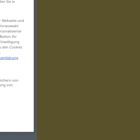
den Sie in
er Webseite und
 Vorauswahl
sonalisierter
Button Ihr
Einwilligung
zu den Cookies
.
zerklärung
.
eichern von
sung von