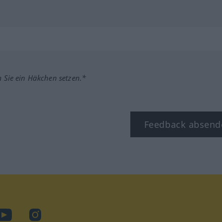
m Sie ein Häkchen setzen.*
Feedback absend
ook
YouTube
Instagram