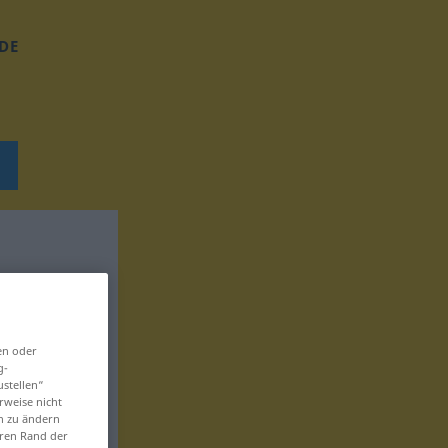
DE
en oder
g-
ustellen“
rweise nicht
en zu ändern
eren Rand der