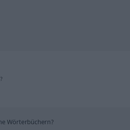
h?
ine Wörterbüchern?