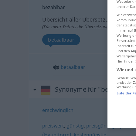
Webseite kli
bezahlbar
unserer Dat
Wir verwend
Übersicht aller Übersetzungen
kommunizier
der statist
(Für mehr Details die Übersetzung anklicken/an
immer auf I
Werbung die
betaalbaar
Einverständ
jederzeit f
und den Anp
Weitergehen
Hier finden
betaalbaar
Wir und 
Genaue Geol
und/oder Zu
Werbung und
Synonyme für "bezahlbar"
Liste der P
erschwinglich
preiswert
,
günstig
,
preisgünstig
,
spottbill
(Hauptform)
,
kostengünstig