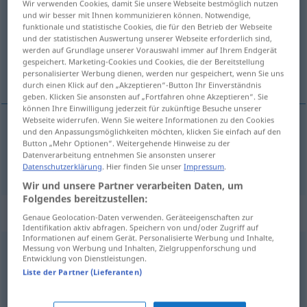
Wir verwenden Cookies, damit Sie unsere Webseite bestmöglich nutzen
und wir besser mit Ihnen kommunizieren können. Notwendige,
Übersicht aller Übersetzungen
funktionale und statistische Cookies, die für den Betrieb der Webseite
und der statistischen Auswertung unserer Webseite erforderlich sind,
(Für mehr Details die Übersetzung anklicken/antippen)
werden auf Grundlage unserer Vorauswahl immer auf Ihrem Endgerät
gespeichert. Marketing-Cookies und Cookies, die der Bereitstellung
boven
personalisierter Werbung dienen, werden nur gespeichert, wenn Sie uns
durch einen Klick auf den „Akzeptieren“-Button Ihr Einverständnis
geben. Klicken Sie ansonsten auf „Fortfahren ohne Akzeptieren“. Sie
können Ihre Einwilligung jederzeit für zukünftige Besuche unserer
Webseite widerrufen. Wenn Sie weitere Informationen zu den Cookies
und den Anpassungsmöglichkeiten möchten, klicken Sie einfach auf den
boven
oben
Button „Mehr Optionen“. Weitergehende Hinweise zu der
Datenverarbeitung entnehmen Sie ansonsten unserer
Datenschutzerklärung
. Hier finden Sie unser
Impressum
.
Wir und unsere Partner verarbeiten Daten, um
Folgendes bereitzustellen:
Beispielsätze für "oben"
Genaue Geolocation-Daten verwenden. Geräteeigenschaften zur
Identifikation aktiv abfragen. Speichern von und/oder Zugriff auf
Informationen auf einem Gerät. Personalisierte Werbung und Inhalte,
Messung von Werbung und Inhalten, Zielgruppenforschung und
von oben
herab
Entwicklung von Dienstleistungen.
uit de
hoogte
Liste der Partner (Lieferanten)
FIG