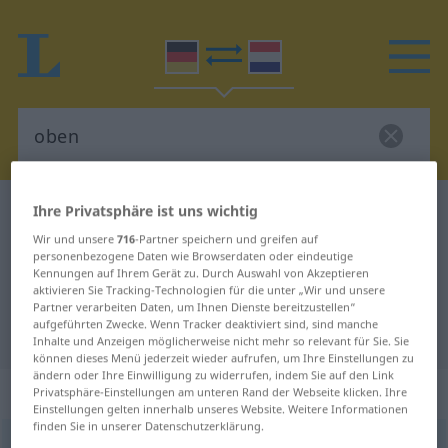
Ihre Privatsphäre ist uns wichtig
Deutsch-Niederländisch Wörterbuch
oben
Deutsch-Niederländisch
Wir und unsere
716
-Partner speichern und greifen auf
personenbezogene Daten wie Browserdaten oder eindeutige
Übersetzung für "oben"
Kennungen auf Ihrem Gerät zu. Durch Auswahl von Akzeptieren
aktivieren Sie Tracking-Technologien für die unter „Wir und unsere
Partner verarbeiten Daten, um Ihnen Dienste bereitzustellen“
aufgeführten Zwecke. Wenn Tracker deaktiviert sind, sind manche
"oben" Niederländisch Übersetzung
Inhalte und Anzeigen möglicherweise nicht mehr so relevant für Sie. Sie
können dieses Menü jederzeit wieder aufrufen, um Ihre Einstellungen zu
ändern oder Ihre Einwilligung zu widerrufen, indem Sie auf den Link
„oben“
Privatsphäre-Einstellungen am unteren Rand der Webseite klicken. Ihre
Einstellungen gelten innerhalb unseres Website. Weitere Informationen
finden Sie in unserer Datenschutzerklärung.
oben