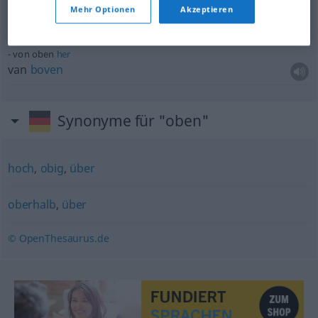
wie oben
abgebildet
Mehr Optionen
Akzeptieren
zoals
hierboven
afgebeeld
von oben
her
van
boven
Synonyme für "oben"
hoch
,
obig
,
über
oberhalb
,
über
© OpenThesaurus.de