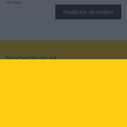
*Pflichtfeld
Feedback absenden
Besuchen Sie uns auf:
facebook
YouTube
Instagram
Langenscheidt
NUTZUNGSBEDINGUNGEN