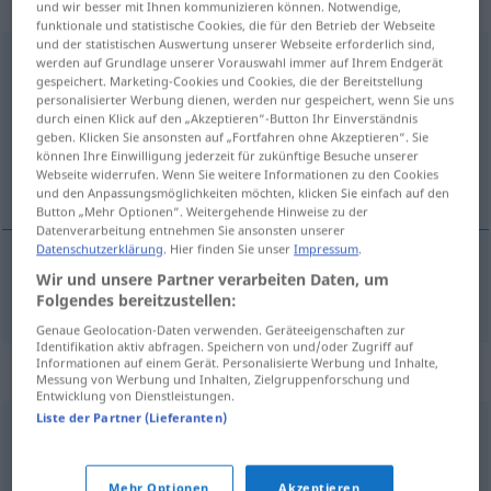
männlich
und wir besser mit Ihnen kommunizieren können. Notwendige,
funktionale und statistische Cookies, die für den Betrieb der Webseite
und der statistischen Auswertung unserer Webseite erforderlich sind,
Kassenzettel
m
werden auf Grundlage unserer Vorauswahl immer auf Ihrem Endgerät
gespeichert. Marketing-Cookies und Cookies, die der Bereitstellung
personalisierter Werbung dienen, werden nur gespeichert, wenn Sie uns
Übersicht aller Übersetzungen
durch einen Klick auf den „Akzeptieren“-Button Ihr Einverständnis
(Für mehr Details die Übersetzung anklicken/antippen)
geben. Klicken Sie ansonsten auf „Fortfahren ohne Akzeptieren“. Sie
können Ihre Einwilligung jederzeit für zukünftige Besuche unserer
Webseite widerrufen. Wenn Sie weitere Informationen zu den Cookies
kassabon
und den Anpassungsmöglichkeiten möchten, klicken Sie einfach auf den
Button „Mehr Optionen“. Weitergehende Hinweise zu der
Datenverarbeitung entnehmen Sie ansonsten unserer
Datenschutzerklärung
. Hier finden Sie unser
Impressum
.
Wir und unsere Partner verarbeiten Daten, um
kassabon
Kassenzettel
Folgendes bereitzustellen:
Genaue Geolocation-Daten verwenden. Geräteeigenschaften zur
Identifikation aktiv abfragen. Speichern von und/oder Zugriff auf
Informationen auf einem Gerät. Personalisierte Werbung und Inhalte,
Synonyme für "Kassenzettel"
Messung von Werbung und Inhalten, Zielgruppenforschung und
Entwicklung von Dienstleistungen.
Liste der Partner (Lieferanten)
Kassenbon
,
Quittung
,
Bon
,
Beleg
Mehr Optionen
Akzeptieren