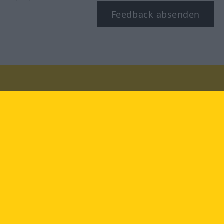
Feedback absenden
Besuchen Sie uns auf:
facebook
YouTube
Instagram
Langenscheidt
NUTZUNGSBEDINGUNGEN