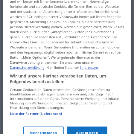
und wir besser mit Ihnen kommunizieren können. Notwendige,
funktionale und statistische Cookies, die für den Betrieb der Webseite
Kassenbon
m
und der statistischen Auswertung unserer Webseite erforderlich sind,
werden auf Grundlage unserer Vorauswahl immer auf Ihrem Endgerät
Übersicht aller Übersetzungen
gespeichert. Marketing-Cookies und Cookies, die der Bereitstellung
personalisierter Werbung dienen, werden nur gespeichert, wenn Sie uns
(Für mehr Details die Übersetzung anklicken/antippen)
durch einen Klick auf den „Akzeptieren“-Button Ihr Einverständnis
geben. Klicken Sie ansonsten auf „Fortfahren ohne Akzeptieren“. Sie
kassabon
können Ihre Einwilligung jederzeit für zukünftige Besuche unserer
Webseite widerrufen. Wenn Sie weitere Informationen zu den Cookies
und den Anpassungsmöglichkeiten möchten, klicken Sie einfach auf den
Button „Mehr Optionen“. Weitergehende Hinweise zu der
Datenverarbeitung entnehmen Sie ansonsten unserer
Datenschutzerklärung
. Hier finden Sie unser
Impressum
.
kassabon
Kassenbon
Wir und unsere Partner verarbeiten Daten, um
Folgendes bereitzustellen:
Genaue Geolocation-Daten verwenden. Geräteeigenschaften zur
Synonyme für "Kassenbon"
Identifikation aktiv abfragen. Speichern von und/oder Zugriff auf
Informationen auf einem Gerät. Personalisierte Werbung und Inhalte,
Messung von Werbung und Inhalten, Zielgruppenforschung und
Entwicklung von Dienstleistungen.
Quittung
,
Kassenzettel
,
Bon
,
Beleg
Liste der Partner (Lieferanten)
© OpenThesaurus.de
Mehr Optionen
Akzeptieren