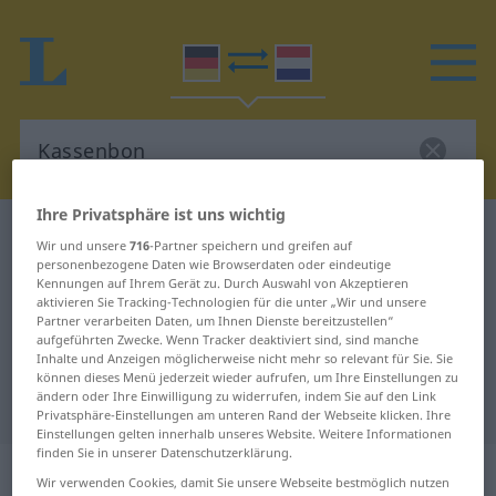
Ihre Privatsphäre ist uns wichtig
Deutsch-Niederländisch Wörterbuch
Kassenbon
Wir und unsere
716
-Partner speichern und greifen auf
Deutsch-Niederländisch
personenbezogene Daten wie Browserdaten oder eindeutige
Kennungen auf Ihrem Gerät zu. Durch Auswahl von Akzeptieren
Übersetzung für "Kassenbon"
aktivieren Sie Tracking-Technologien für die unter „Wir und unsere
Partner verarbeiten Daten, um Ihnen Dienste bereitzustellen“
aufgeführten Zwecke. Wenn Tracker deaktiviert sind, sind manche
Inhalte und Anzeigen möglicherweise nicht mehr so relevant für Sie. Sie
"Kassenbon" Niederländisch
können dieses Menü jederzeit wieder aufrufen, um Ihre Einstellungen zu
ändern oder Ihre Einwilligung zu widerrufen, indem Sie auf den Link
Übersetzung
Privatsphäre-Einstellungen am unteren Rand der Webseite klicken. Ihre
Einstellungen gelten innerhalb unseres Website. Weitere Informationen
finden Sie in unserer Datenschutzerklärung.
„Kassenbon“
: Maskulinum, männlich
Wir verwenden Cookies, damit Sie unsere Webseite bestmöglich nutzen