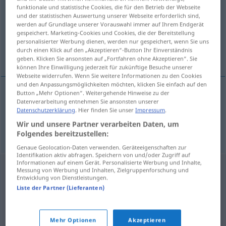
funktionale und statistische Cookies, die für den Betrieb der Webseite
und der statistischen Auswertung unserer Webseite erforderlich sind,
Übersicht aller Übersetzungen
werden auf Grundlage unserer Vorauswahl immer auf Ihrem Endgerät
(Für mehr Details die Übersetzung anklicken/antippen)
gespeichert. Marketing-Cookies und Cookies, die der Bereitstellung
personalisierter Werbung dienen, werden nur gespeichert, wenn Sie uns
durch einen Klick auf den „Akzeptieren“-Button Ihr Einverständnis
Kassenzettel, Kassenbon
geben. Klicken Sie ansonsten auf „Fortfahren ohne Akzeptieren“. Sie
können Ihre Einwilligung jederzeit für zukünftige Besuche unserer
Webseite widerrufen. Wenn Sie weitere Informationen zu den Cookies
und den Anpassungsmöglichkeiten möchten, klicken Sie einfach auf den
Button „Mehr Optionen“. Weitergehende Hinweise zu der
Datenverarbeitung entnehmen Sie ansonsten unserer
Kassenzettel
m
kassabon
Datenschutzerklärung
. Hier finden Sie unser
Impressum
.
Wir und unsere Partner verarbeiten Daten, um
Kassenbon
m
kassabon
Folgendes bereitzustellen:
Genaue Geolocation-Daten verwenden. Geräteeigenschaften zur
Identifikation aktiv abfragen. Speichern von und/oder Zugriff auf
Informationen auf einem Gerät. Personalisierte Werbung und Inhalte,
Messung von Werbung und Inhalten, Zielgruppenforschung und
Entwicklung von Dienstleistungen.
Liste der Partner (Lieferanten)
Mehr Optionen
Akzeptieren