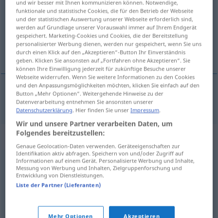
und wir besser mit Ihnen kommunizieren können. Notwendige,
funktionale und statistische Cookies, die für den Betrieb der Webseite
Übersicht aller Übersetzungen
und der statistischen Auswertung unserer Webseite erforderlich sind,
werden auf Grundlage unserer Vorauswahl immer auf Ihrem Endgerät
(Für mehr Details die Übersetzung anklicken/antippen)
gespeichert. Marketing-Cookies und Cookies, die der Bereitstellung
personalisierter Werbung dienen, werden nur gespeichert, wenn Sie uns
bon
durch einen Klick auf den „Akzeptieren“-Button Ihr Einverständnis
geben. Klicken Sie ansonsten auf „Fortfahren ohne Akzeptieren“. Sie
können Ihre Einwilligung jederzeit für zukünftige Besuche unserer
Webseite widerrufen. Wenn Sie weitere Informationen zu den Cookies
und den Anpassungsmöglichkeiten möchten, klicken Sie einfach auf den
Button „Mehr Optionen“. Weitergehende Hinweise zu der
bon
Bon
Datenverarbeitung entnehmen Sie ansonsten unserer
Datenschutzerklärung
. Hier finden Sie unser
Impressum
.
Wir und unsere Partner verarbeiten Daten, um
Folgendes bereitzustellen:
Synonyme für "Bon"
Genaue Geolocation-Daten verwenden. Geräteeigenschaften zur
Identifikation aktiv abfragen. Speichern von und/oder Zugriff auf
Informationen auf einem Gerät. Personalisierte Werbung und Inhalte,
Messung von Werbung und Inhalten, Zielgruppenforschung und
Marke
Entwicklung von Dienstleistungen.
Liste der Partner (Lieferanten)
Kassenbon
,
Quittung
,
Kassenzettel
,
Beleg
Mehr Optionen
Akzeptieren
© OpenThesaurus.de