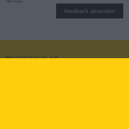
*Pflichtfeld
Feedback absenden
Besuchen Sie uns auf:
facebook
YouTube
Instagram
Langenscheidt
NUTZUNGSBEDINGUNGEN