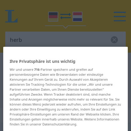
Ihre Privatsphäre ist uns wichtig
Deutsch-Niederländisch Wörterbuch
herb
Wir und unsere
716
-Partner speichern und greifen auf
Deutsch-Niederländisch
personenbezogene Daten wie Browserdaten oder eindeutige
Übersetzung für "herb"
Kennungen auf Ihrem Gerät zu. Durch Auswahl von Akzeptieren
aktivieren Sie Tracking-Technologien für die unter „Wir und unsere
Partner verarbeiten Daten, um Ihnen Dienste bereitzustellen“
aufgeführten Zwecke. Wenn Tracker deaktiviert sind, sind manche
"herb" Niederländisch Übersetzung
Inhalte und Anzeigen möglicherweise nicht mehr so relevant für Sie. Sie
können dieses Menü jederzeit wieder aufrufen, um Ihre Einstellungen zu
ändern oder Ihre Einwilligung zu widerrufen, indem Sie auf den Link
„herb“
Privatsphäre-Einstellungen am unteren Rand der Webseite klicken. Ihre
Einstellungen gelten innerhalb unseres Website. Weitere Informationen
finden Sie in unserer Datenschutzerklärung.
herb