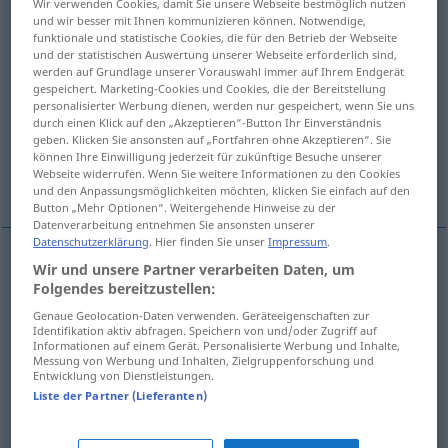
Wir verwenden Cookies, damit Sie unsere Webseite bestmöglich nutzen
und wir besser mit Ihnen kommunizieren können. Notwendige,
Übersicht aller Übersetzungen
funktionale und statistische Cookies, die für den Betrieb der Webseite
und der statistischen Auswertung unserer Webseite erforderlich sind,
(Für mehr Details die Übersetzung anklicken/antippen)
werden auf Grundlage unserer Vorauswahl immer auf Ihrem Endgerät
gespeichert. Marketing-Cookies und Cookies, die der Bereitstellung
wrang, bitter, droog, sec, rins, scherp, pittig,
personalisierter Werbung dienen, werden nur gespeichert, wenn Sie uns
durch einen Klick auf den „Akzeptieren“-Button Ihr Einverständnis
stug, zuur
geben. Klicken Sie ansonsten auf „Fortfahren ohne Akzeptieren“. Sie
können Ihre Einwilligung jederzeit für zukünftige Besuche unserer
Webseite widerrufen. Wenn Sie weitere Informationen zu den Cookies
koel
und den Anpassungsmöglichkeiten möchten, klicken Sie einfach auf den
Button „Mehr Optionen“. Weitergehende Hinweise zu der
Datenverarbeitung entnehmen Sie ansonsten unserer
Datenschutzerklärung
. Hier finden Sie unser
Impressum
.
Wir und unsere Partner verarbeiten Daten, um
wrang
herb
Folgendes bereitzustellen:
Genaue Geolocation-Daten verwenden. Geräteeigenschaften zur
zuur
herb
Identifikation aktiv abfragen. Speichern von und/oder Zugriff auf
Informationen auf einem Gerät. Personalisierte Werbung und Inhalte,
Messung von Werbung und Inhalten, Zielgruppenforschung und
Entwicklung von Dienstleistungen.
bitter
herb
a.
FIG
Liste der Partner (Lieferanten)
droog
,
sec
,
rins
herb
Wein