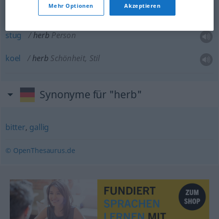
Mehr Optionen
Akzeptieren
scherp
,
pittig
herb
Duft
stug
herb
Person
koel
herb
Schönheit, Stil
Synonyme für "herb"
bitter
,
gallig
© OpenThesaurus.de