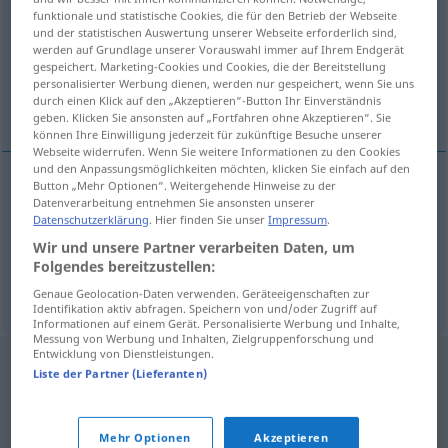
funktionale und statistische Cookies, die für den Betrieb der Webseite
und der statistischen Auswertung unserer Webseite erforderlich sind,
Übersicht aller Übersetzungen
werden auf Grundlage unserer Vorauswahl immer auf Ihrem Endgerät
(Für mehr Details die Übersetzung anklicken/antippen)
gespeichert. Marketing-Cookies und Cookies, die der Bereitstellung
personalisierter Werbung dienen, werden nur gespeichert, wenn Sie uns
durch einen Klick auf den „Akzeptieren“-Button Ihr Einverständnis
kühl, kalt
geben. Klicken Sie ansonsten auf „Fortfahren ohne Akzeptieren“. Sie
können Ihre Einwilligung jederzeit für zukünftige Besuche unserer
Webseite widerrufen. Wenn Sie weitere Informationen zu den Cookies
und den Anpassungsmöglichkeiten möchten, klicken Sie einfach auf den
Button „Mehr Optionen“. Weitergehende Hinweise zu der
Datenverarbeitung entnehmen Sie ansonsten unserer
kühl
koel
a.
FIG
Datenschutzerklärung
. Hier finden Sie unser
Impressum
.
Wir und unsere Partner verarbeiten Daten, um
kalt
koel
a.
FIG
Folgendes bereitzustellen:
Genaue Geolocation-Daten verwenden. Geräteeigenschaften zur
Identifikation aktiv abfragen. Speichern von und/oder Zugriff auf
Informationen auf einem Gerät. Personalisierte Werbung und Inhalte,
Messung von Werbung und Inhalten, Zielgruppenforschung und
Entwicklung von Dienstleistungen.
Liste der Partner (Lieferanten)
Mehr Optionen
Akzeptieren