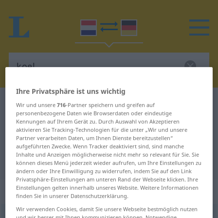
Ihre Privatsphäre ist uns wichtig
Niederländisch-Deutsch Wörterbuch
koel
Wir und unsere
716
-Partner speichern und greifen auf
personenbezogene Daten wie Browserdaten oder eindeutige
Niederländisch-Deutsch
Kennungen auf Ihrem Gerät zu. Durch Auswahl von Akzeptieren
aktivieren Sie Tracking-Technologien für die unter „Wir und unsere
Übersetzung für "koel"
Partner verarbeiten Daten, um Ihnen Dienste bereitzustellen“
aufgeführten Zwecke. Wenn Tracker deaktiviert sind, sind manche
Inhalte und Anzeigen möglicherweise nicht mehr so relevant für Sie. Sie
"koel" Deutsch Übersetzung
können dieses Menü jederzeit wieder aufrufen, um Ihre Einstellungen zu
ändern oder Ihre Einwilligung zu widerrufen, indem Sie auf den Link
Privatsphäre-Einstellungen am unteren Rand der Webseite klicken. Ihre
Einstellungen gelten innerhalb unseres Website. Weitere Informationen
„koel“
finden Sie in unserer Datenschutzerklärung.
Wir verwenden Cookies, damit Sie unsere Webseite bestmöglich nutzen
koel
[kuˑl]
und wir besser mit Ihnen kommunizieren können. Notwendige,