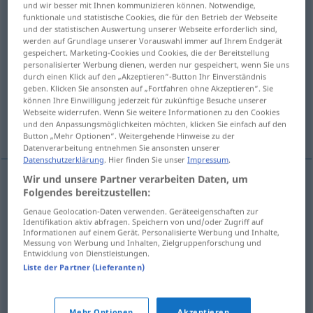
und wir besser mit Ihnen kommunizieren können. Notwendige,
funktionale und statistische Cookies, die für den Betrieb der Webseite
Übersicht aller Übersetzungen
und der statistischen Auswertung unserer Webseite erforderlich sind,
werden auf Grundlage unserer Vorauswahl immer auf Ihrem Endgerät
(Für mehr Details die Übersetzung anklicken/antippen)
gespeichert. Marketing-Cookies und Cookies, die der Bereitstellung
personalisierter Werbung dienen, werden nur gespeichert, wenn Sie uns
störrisch, unwirsch, trotzig, stur, spröde,
durch einen Klick auf den „Akzeptieren“-Button Ihr Einverständnis
steif, tüchtig
geben. Klicken Sie ansonsten auf „Fortfahren ohne Akzeptieren“. Sie
können Ihre Einwilligung jederzeit für zukünftige Besuche unserer
Webseite widerrufen. Wenn Sie weitere Informationen zu den Cookies
und den Anpassungsmöglichkeiten möchten, klicken Sie einfach auf den
eisern
Button „Mehr Optionen“. Weitergehende Hinweise zu der
Datenverarbeitung entnehmen Sie ansonsten unserer
Datenschutzerklärung
. Hier finden Sie unser
Impressum
.
Wir und unsere Partner verarbeiten Daten, um
Folgendes bereitzustellen:
störrisch
,
unwirsch
,
trotzig
stug
Genaue Geolocation-Daten verwenden. Geräteeigenschaften zur
Identifikation aktiv abfragen. Speichern von und/oder Zugriff auf
steif
stug
Informationen auf einem Gerät. Personalisierte Werbung und Inhalte,
Messung von Werbung und Inhalten, Zielgruppenforschung und
Entwicklung von Dienstleistungen.
stur
stug
Liste der Partner (Lieferanten)
spröde
a.
Haar
stug
Mehr Optionen
Akzeptieren