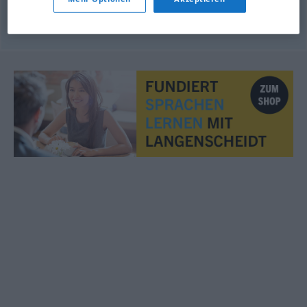
tüchtig
,
eisern
stug
UMG