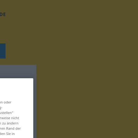
DE
en oder
g-
ustellen“
rweise nicht
en zu ändern
eren Rand der
den Sie in