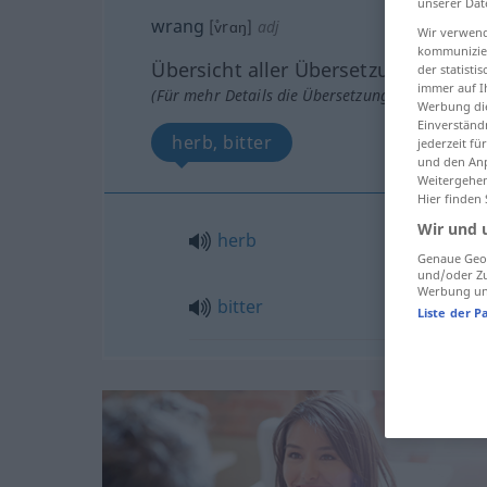
unserer Dat
wrang
[v̊rɑŋ]
adj
Wir verwend
kommunizier
Übersicht aller Übersetzungen
der statist
immer auf I
(Für mehr Details die Übersetzung anklicken/an
Werbung die
Einverständ
herb, bitter
jederzeit f
und den Anp
Weitergehen
Hier finden
Wir und 
herb
Genaue Geol
und/oder Zu
Werbung und
bitter
Liste der P