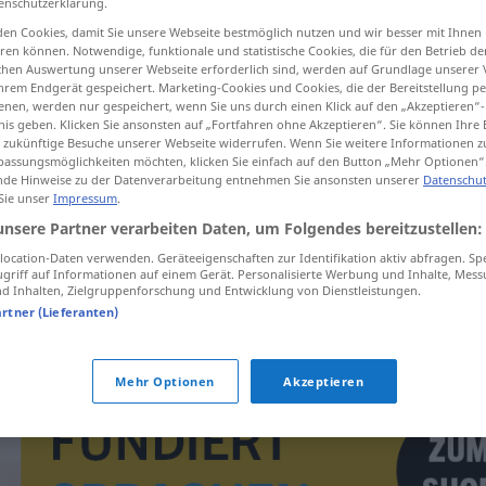
enschutzerklärung.
en Cookies, damit Sie unsere Webseite bestmöglich nutzen und wir besser mit Ihnen
en können. Notwendige, funktionale und statistische Cookies, die für den Betrieb d
ischen Auswertung unserer Webseite erforderlich sind, werden auf Grundlage unserer
hrem Endgerät gespeichert. Marketing-Cookies und Cookies, die der Bereitstellung per
tippen)
nen, werden nur gespeichert, wenn Sie uns durch einen Klick auf den „Akzeptieren“-
nis geben. Klicken Sie ansonsten auf „Fortfahren ohne Akzeptieren“. Sie können Ihre 
ür zukünftige Besuche unserer Webseite widerrufen. Wenn Sie weitere Informationen 
assungsmöglichkeiten möchten, klicken Sie einfach auf den Button „Mehr Optionen“
de Hinweise zu der Datenverarbeitung entnehmen Sie ansonsten unserer
Datenschut
 Sie unser
Impressum
.
unsere Partner verarbeiten Daten, um Folgendes bereitzustellen:
wrang
ocation-Daten verwenden. Geräteeigenschaften zur Identifikation aktiv abfragen. Sp
griff auf Informationen auf einem Gerät. Personalisierte Werbung und Inhalte, Mes
 Inhalten, Zielgruppenforschung und Entwicklung von Dienstleistungen.
wrang
FIG
artner (Lieferanten)
Mehr Optionen
Akzeptieren