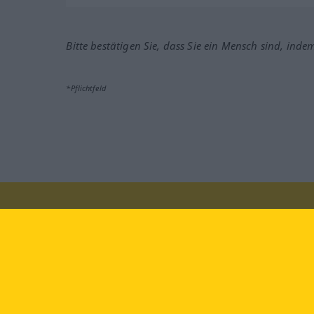
Bitte bestätigen Sie, dass Sie ein Mensch sind, inde
*Pflichtfeld
Besuchen Sie uns auf:
faceb