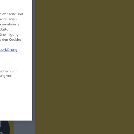
er Webseite und
 Vorauswahl
sonalisierter
Button Ihr
Einwilligung
zu den Cookies
.
zerklärung
.
eichern von
sung von