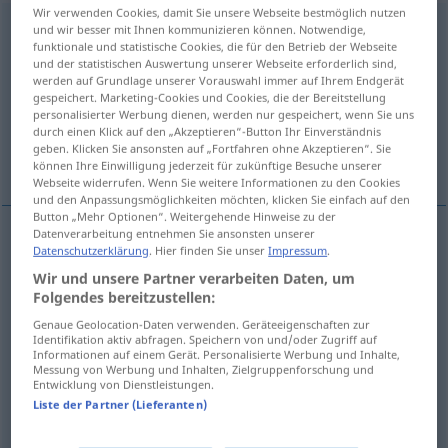
Wir verwenden Cookies, damit Sie unsere Webseite bestmöglich nutzen
bereiten
<
bereiten
>
und wir besser mit Ihnen kommunizieren können. Notwendige,
funktionale und statistische Cookies, die für den Betrieb der Webseite
und der statistischen Auswertung unserer Webseite erforderlich sind,
Übersicht aller Übersetzungen
werden auf Grundlage unserer Vorauswahl immer auf Ihrem Endgerät
(Für mehr Details die Übersetzung anklicken/antippen)
gespeichert. Marketing-Cookies und Cookies, die der Bereitstellung
personalisierter Werbung dienen, werden nur gespeichert, wenn Sie uns
durch einen Klick auf den „Akzeptieren“-Button Ihr Einverständnis
bereiden, klaarmaken, veroorzaken, baren,
geben. Klicken Sie ansonsten auf „Fortfahren ohne Akzeptieren“. Sie
doen
können Ihre Einwilligung jederzeit für zukünftige Besuche unserer
Webseite widerrufen. Wenn Sie weitere Informationen zu den Cookies
und den Anpassungsmöglichkeiten möchten, klicken Sie einfach auf den
Button „Mehr Optionen“. Weitergehende Hinweise zu der
Datenverarbeitung entnehmen Sie ansonsten unserer
Datenschutzerklärung
. Hier finden Sie unser
Impressum
.
bereiden
,
klaarmaken
bereiten
Wir und unsere Partner verarbeiten Daten, um
Folgendes bereitzustellen:
veroorzaken
bereiten
Kummer, Schwierigkeiten
Genaue Geolocation-Daten verwenden. Geräteeigenschaften zur
Identifikation aktiv abfragen. Speichern von und/oder Zugriff auf
baren
bereiten
Sorge
Informationen auf einem Gerät. Personalisierte Werbung und Inhalte,
Messung von Werbung und Inhalten, Zielgruppenforschung und
Entwicklung von Dienstleistungen.
doen
bereiten
Freude
Liste der Partner (Lieferanten)