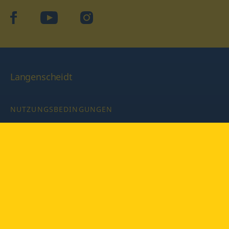
facebook
YouTube
Instagram
Langenscheidt
NUTZUNGSBEDINGUNGEN
DATENSCHUTZBESTIMMUNGEN
IMPRESSUM
PRIVATSPHÄRE-EINSTELLUNGEN
LATEINWÖRTERBUCH MIT CODE
Copyright © 2026 PONS Langenscheidt GmbH, Alle Rechte
vorbehalten.