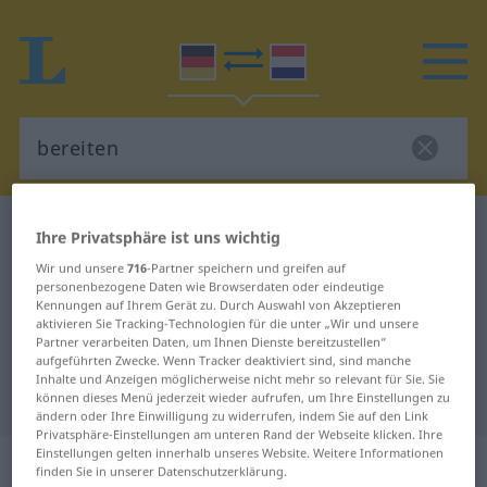
Deutsch-Niederländisch Wörterbuch
bereiten
Ihre Privatsphäre ist uns wichtig
Deutsch-Niederländisch
Wir und unsere
716
-Partner speichern und greifen auf
personenbezogene Daten wie Browserdaten oder eindeutige
Übersetzung für "bereiten"
Kennungen auf Ihrem Gerät zu. Durch Auswahl von Akzeptieren
aktivieren Sie Tracking-Technologien für die unter „Wir und unsere
Partner verarbeiten Daten, um Ihnen Dienste bereitzustellen“
"bereiten" Niederländisch
aufgeführten Zwecke. Wenn Tracker deaktiviert sind, sind manche
Inhalte und Anzeigen möglicherweise nicht mehr so relevant für Sie. Sie
Übersetzung
können dieses Menü jederzeit wieder aufrufen, um Ihre Einstellungen zu
ändern oder Ihre Einwilligung zu widerrufen, indem Sie auf den Link
Privatsphäre-Einstellungen am unteren Rand der Webseite klicken. Ihre
Einstellungen gelten innerhalb unseres Website. Weitere Informationen
„bereiten“
finden Sie in unserer Datenschutzerklärung.